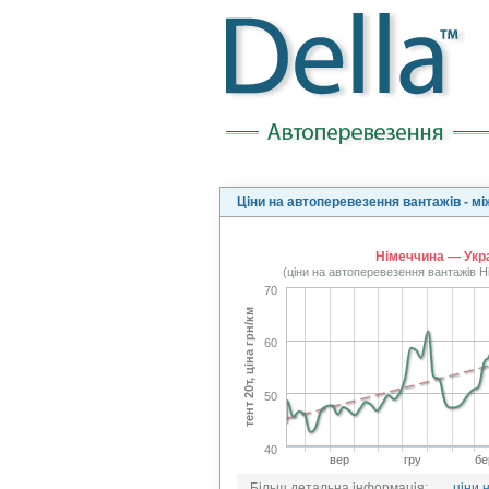
Ціни на автоперевезення вантажів - м
Німеччина — Укр
(ціни на автоперевезення вантажів 
70
тент 20т, ціна грн/км
60
50
40
вер
гру
бе
Більш детальна інформація:
ціни 