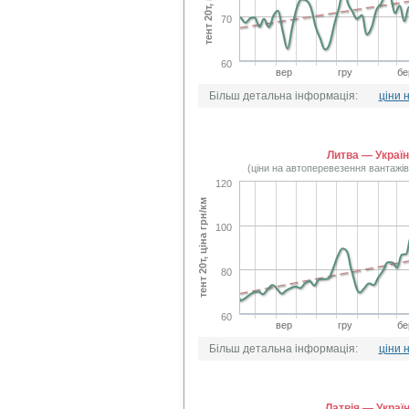
70
60
вер
гру
бе
Більш детальна інформація:
ціни 
Литва — Украї
(ціни на автоперевезення вантажі
120
тент 20т, ціна грн/км
100
80
60
вер
гру
бе
Більш детальна інформація:
ціни 
Латвія — Украї