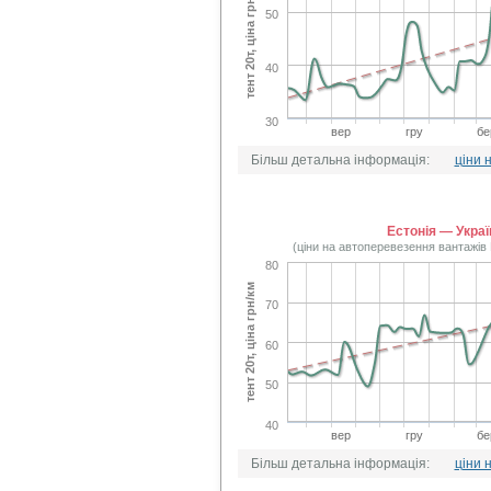
тент 20т, ціна грн/км
50
40
30
вер
гру
бе
Більш детальна інформація:
ціни 
Естонія — Украї
(ціни на автоперевезення вантажів
80
тент 20т, ціна грн/км
70
60
50
40
вер
гру
бе
Більш детальна інформація:
ціни 