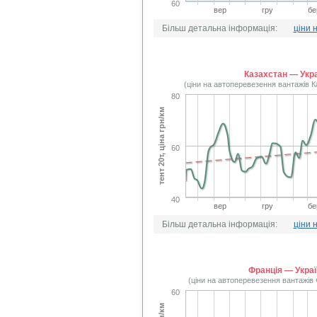
60
вер
гру
бе
Більш детальна інформація:
ціни 
Казахстан — Укр
(ціни на автоперевезення вантажів 
80
тент 20т, ціна грн/км
60
40
вер
гру
бе
Більш детальна інформація:
ціни 
Франція — Укра
(ціни на автоперевезення вантажів
60