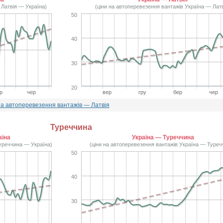
 Латвія — Україна)
(ціни на автоперевезення вантажів Україна — Латв
50
40
30
20
р
чер
вер
гру
бер
чер
на автоперевезення вантажів — Латвія
Туреччина
аїна
Україна — Туреччина
Туреччина — Україна)
(ціни на автоперевезення вантажів Україна — Туреч
50
40
30