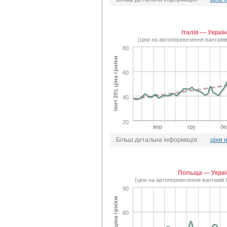
Італія — Україн
(ціни на автоперевезення вантажів
80
тент 20т, ціна грн/км
60
40
20
вер
гру
бе
Більш детальна інформація:
ціни 
Польща — Украї
(ціни на автоперевезення вантажів
90
тент 20т, ціна грн/км
80