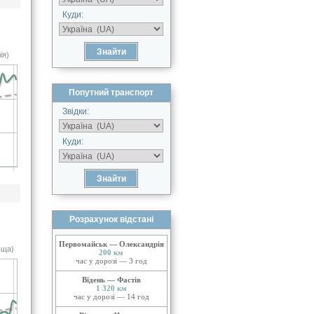
Куди:
ія)
Попутний транспорт
Звідки:
Куди:
Розрахунок відстані
Первомайськ — Олександрія
ьща)
200 км
час у дорозі — 3 год
Відень — Фастів
1 320 км
час у дорозі — 14 год