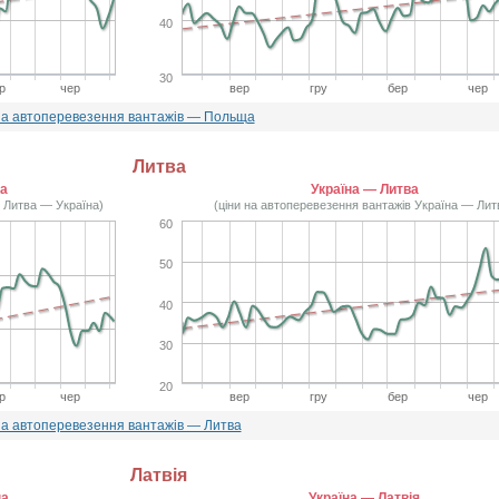
40
30
р
чер
вер
гру
бер
чер
на автоперевезення вантажів — Польща
Литва
на
Україна — Литва
в Литва — Україна)
(ціни на автоперевезення вантажів Україна — Лит
60
50
40
30
20
р
чер
вер
гру
бер
чер
на автоперевезення вантажів — Литва
Латвія
на
Україна — Латвія