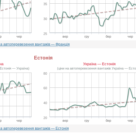
35
30
25
р
чер
вер
гру
бер
чер
на автоперевезення вантажів — Франція
Естонія
на
Україна — Естонія
 Естонія — Україна)
(ціни на автоперевезення вантажів Україна — Есто
80
60
40
20
р
чер
вер
гру
бер
чер
на автоперевезення вантажів — Естонія