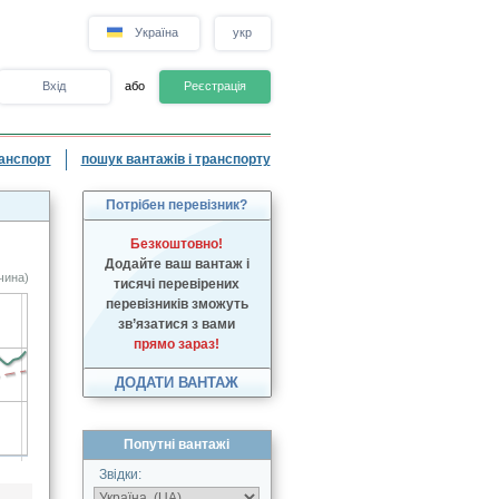
Україна
укр
Вхід
або
Реєстрація
анспорт
пошук вантажів і транспорту
Потрібен перевізник?
Безкоштовно!
Додайте ваш вантаж і
чина)
тисячі перевірених
перевізників зможуть
зв’язатися з вами
прямо зараз!
ДОДАТИ ВАНТАЖ
Попутні вантажі
Звідки: