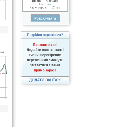
Відень — Черкаси
1 510 км
час у дорозі — 17 год
Потрібен перевізник?
Безкоштовно!
Додайте ваш вантаж і
ва)
тисячі перевірених
перевізників зможуть
зв’язатися з вами
прямо зараз!
ДОДАТИ ВАНТАЖ