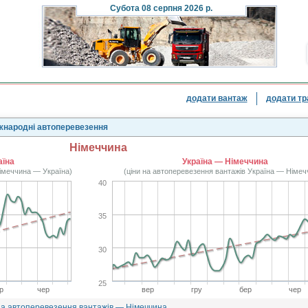
Субота
08 серпня 2026 р.
додати вантаж
додати тр
іжнародні автоперевезення
Німеччина
аїна
Україна — Німеччина
Німеччина — Україна)
(ціни на автоперевезення вантажів Україна — Німеч
40
35
30
25
р
чер
вер
гру
бер
чер
на автоперевезення вантажів — Німеччина