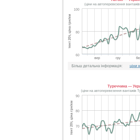
(ціни на автоперевезення вантажів
100
тент 20т, ціна грн/км
80
60
вер
гру
бе
Більш детальна інформація:
ціни 
Туреччина — Укр
(ціни на автоперевезення вантажів 
90
тент 20т, ціна грн/км
80
70