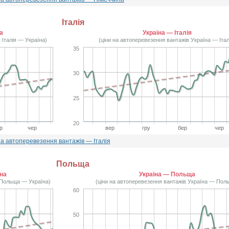
Італія
а
Україна — Італія
 Італія — Україна)
(ціни на автоперевезення вантажів Україна — Італ
35
30
25
20
р
чер
вер
гру
бер
чер
на автоперевезення вантажів — Італія
Польща
на
Україна — Польща
 Польща — Україна)
(ціни на автоперевезення вантажів Україна — Пол
60
50