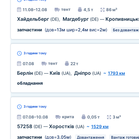
тент
11.08–12.08
4,5 т
86 м³
Хайдельберг
Магдебург
Кропивниць
(DE)
,
(DE)
—
запчастини
(дов=
13м
шир=
2,4м
вис=
2м
)
Без довантаж
3 години
тому
тент
07.08
22 т
Берлін
Київ
Дніпро
(DE)
—
(UA)
,
(UA)
~
1793 км
обладнання
3 години
тому
крита
07.08–10.08
0,05 т
3 м³
57258
Хоростків
(DE)
—
(UA)
~
1529 км
запчастини
(дов=
3,05м
)
Довантаження
Вантаж готови