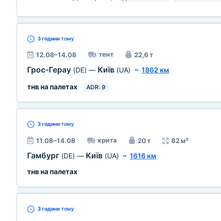
3 години
тому
тент
12.08–14.08
22,6 т
Грос-Герау
Київ
(DE)
—
(UA)
~
1862 км
тнв на палетах
ADR: 9
3 години
тому
крита
11.08–14.08
20 т
82 м³
Гамбург
Київ
(DE)
—
(UA)
~
1616 км
тнв на палетах
3 години
тому