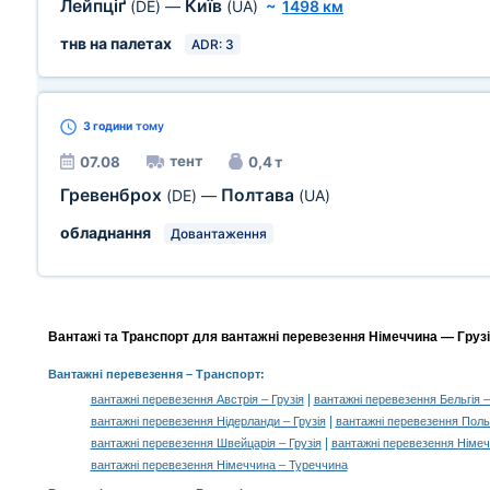
Лейпціґ
Київ
(DE)
—
(UA)
~
1498 км
тнв на палетах
ADR: 3
3 години
тому
тент
07.08
0,4 т
Гревенброх
Полтава
(DE)
—
(UA)
обладнання
Довантаження
Вантажі та Транспорт для вантажні перевезення Німеччина — Грузія
Вантажні перевезення
– Транспорт:
|
вантажні перевезення Австрія – Грузія
вантажні перевезення Бельгія –
|
вантажні перевезення Нідерланди – Грузія
вантажні перевезення Поль
|
вантажні перевезення Швейцарія – Грузія
вантажні перевезення Німе
вантажні перевезення Німеччина – Туреччина