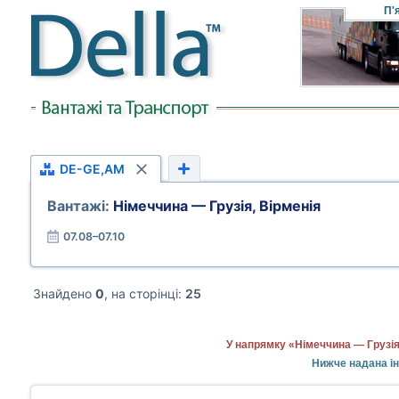
П'
DE-GE,AM
Вантажі:
Німеччина — Грузія, Вірменія
07.08–07.10
Знайдено
0
, на сторінці:
25
У напрямку «Німеччина — Грузія
Нижче надана ін