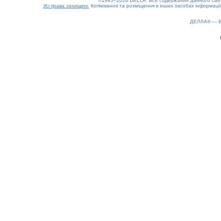
©1995–2026 DELLA. Все содержание данного сайта
Усі права захищені.
Копіювання та розміщення в інших засобах інформації
ДЕЛЛА® —
0.37(aws2)
070826-21:17:02