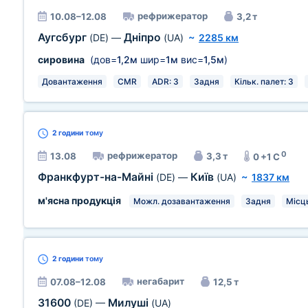
рефрижератор
10.08–12.08
3,2 т
Аугсбург
Дніпро
(DE)
—
(UA)
~
2285 км
сировина
(дов=
1,2м
шир=
1м
вис=
1,5м
)
Довантаження
CMR
ADR: 3
Задня
Кільк. палет: 3
2 години
тому
0
рефрижератор
13.08
3,3 т
0 +1 C
Франкфурт-на-Майні
Київ
(DE)
—
(UA)
~
1837 км
м'ясна продукція
Можл. дозавантаження
Задня
Місць
2 години
тому
негабарит
07.08–12.08
12,5 т
31600
Милуші
(DE)
—
(UA)