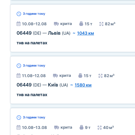
3 години
тому
крита
10.08–12.08
15 т
82 м³
06449
Львів
(DE)
—
(UA)
~
1043 км
тнв на палетах
3 години
тому
крита
11.08–12.08
15 т
82 м³
06449
Київ
(DE)
—
(UA)
~
1580 км
тнв на палетах
3 години
тому
крита
10.08–13.08
9 т
40 м³