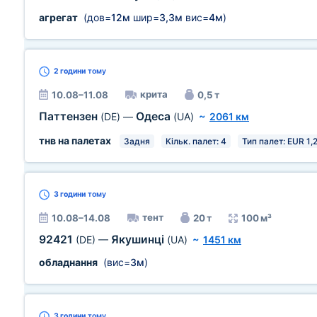
агрегат
(дов=
12м
шир=
3,3м
вис=
4м
)
2 години
тому
крита
10.08–11.08
0,5 т
Паттензен
Одеса
(DE)
—
(UA)
~
2061 км
тнв на палетах
Задня
Кільк. палет: 4
Тип палет: EUR 1,2
3 години
тому
тент
10.08–14.08
20 т
100 м³
92421
Якушинці
(DE)
—
(UA)
~
1451 км
обладнання
(вис=
3м
)
3 години
тому