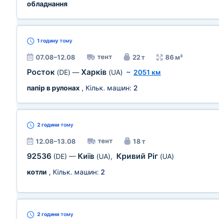
обладнання
1 годину
тому
тент
07.08–12.08
22 т
86 м³
Росток
Харків
(DE)
—
(UA)
~
2051 км
папір в рулонах
, Кільк. машин:
2
2 години
тому
тент
12.08–13.08
18 т
92536
Київ
Кривий Ріг
(DE)
—
(UA)
,
(UA)
котли
, Кільк. машин:
2
2 години
тому