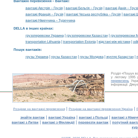
Вантажні перевезення –
Вантажі
:
|
|
вантажі Австрія – Грузія
вантажі Бельгія – Грузія
вантажі Данія – Грузі
|
|
вантажі Франція – Грузія
вантажі Чеська республіка – Грузія
вантажі Ш
вантажі Німеччина – Туреччина
DELLA в інших країнах
:
|
|
грузоперевозки Украина
грузоперевозки Казахстан
грузоперевозки 
|
|
|
transportation Lithuania
transportation Estonia
відстані між містами
odl
Пошук вантажів
:
|
|
|
|
грузы Украина
грузы Казахстан
грузы Молдова
жүктер Қазақстан
m
Розділ «Пошук ва
у лютому 1995 р
перевезень
Укра
інформації. Дяку
|
|
Розцінки на вантажні перевезення
Розцінки на вантажні перевезення Україна
Р
|
|
|
знайти вантаж
вантажі Україна
вантажі з Польщі
вантажі з Німе
|
|
|
вантажі з Литви
вантажі з Фінляндії
перевезти вантаж
попутний вант
кур