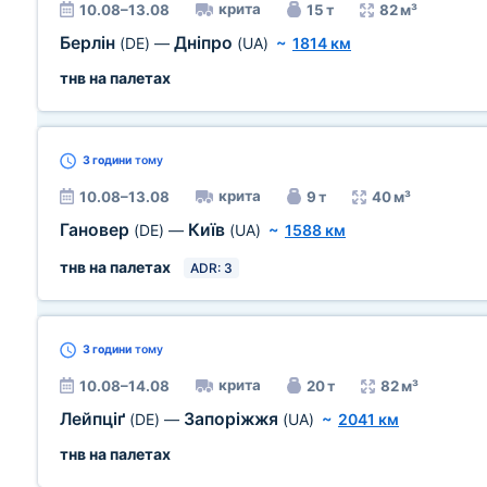
крита
10.08–13.08
15 т
82 м³
Берлін
Дніпро
(DE)
—
(UA)
~
1814 км
тнв на палетах
3 години
тому
крита
10.08–13.08
9 т
40 м³
Гановер
Київ
(DE)
—
(UA)
~
1588 км
тнв на палетах
ADR: 3
3 години
тому
крита
10.08–14.08
20 т
82 м³
Лейпціґ
Запоріжжя
(DE)
—
(UA)
~
2041 км
тнв на палетах