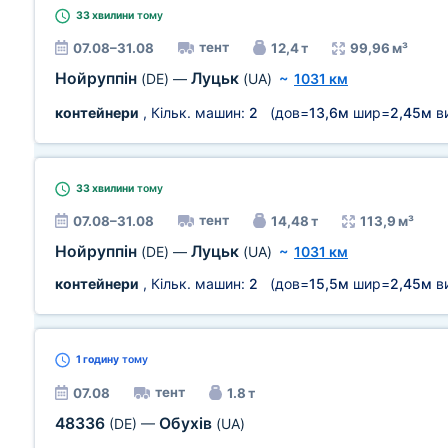
33 хвилини
тому
тент
07.08–31.08
12,4 т
99,96 м³
Нойруппін
Луцьк
(DE)
—
(UA)
~
1031 км
контейнери
, Кільк. машин:
2
(дов=
13,6м
шир=
2,45м
в
33 хвилини
тому
тент
07.08–31.08
14,48 т
113,9 м³
Нойруппін
Луцьк
(DE)
—
(UA)
~
1031 км
контейнери
, Кільк. машин:
2
(дов=
15,5м
шир=
2,45м
в
1 годину
тому
тент
07.08
1.8 т
48336
Обухів
(DE)
—
(UA)