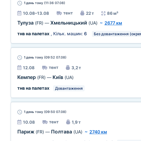
1 день
тому (11:36 07.08)
тент
10.08–13.08
22 т
86 м³
Тулуза
Хмельницький
(FR)
—
(UA)
~
2677 км
тнв на палетах
, Кільк. машин:
6
Без довантаження (окре
1 день
тому (09:52 07.08)
тент
12.08
3,2 т
Кемпер
Київ
(FR)
—
(UA)
тнв на палетах
Довантаження
1 день
тому (09:50 07.08)
тент
10.08
1,9 т
Париж
Полтава
(FR)
—
(UA)
~
2740 км