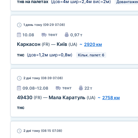
тнв на палетах
(дов=
4м
шир=
2,4м
вис=
2м
)
Довантаже
1 день
тому (09:29 07.08)
тент
10.08
0,97 т
Каркасон
Київ
(FR)
—
(UA)
~
2920 км
тнс
(дов=
1,2м
шир=
0,8м
)
Кільк. палет: 6
2 дні
тому (08:39 07.08)
тент
09.08–12.08
22 т
49430
Мала Каратуль
(FR)
—
(UA)
~
2758 км
тнс
2 дні
тому (08:15 07.08)