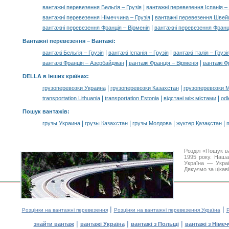
|
вантажні перевезення Бельгія – Грузія
вантажні перевезення Іспанія – 
|
вантажні перевезення Німеччина – Грузія
вантажні перевезення Швейц
|
вантажні перевезення Франція – Вірменія
вантажні перевезення Франц
Вантажні перевезення –
Вантажі
:
|
|
вантажі Бельгія – Грузія
вантажі Іспанія – Грузія
вантажі Італія – Грузі
|
|
вантажі Франція – Азербайджан
вантажі Франція – Вірменія
вантажі Ф
DELLA в інших країнах
:
|
|
грузоперевозки Украина
грузоперевозки Казахстан
грузоперевозки 
|
|
|
transportation Lithuania
transportation Estonia
відстані між містами
odl
Пошук вантажів
:
|
|
|
|
грузы Украина
грузы Казахстан
грузы Молдова
жүктер Қазақстан
m
Розділ «Пошук в
1995 року. Наша
Україна — Украї
Дякуємо за цікав
|
|
Розцінки на вантажні перевезення
Розцінки на вантажні перевезення Україна
Р
|
|
|
знайти вантаж
вантажі Україна
вантажі з Польщі
вантажі з Німе