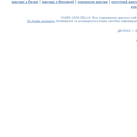
|
|
|
вантажі з Литви
вантажі з Фінляндії
перевезти вантаж
попутний вант
кур
©1995–2026 DELLA. Все содержание данного сайта
Усі права захищені.
Копіювання та розміщення в інших засобах інформації
ДЕЛЛА® —
0.2(aws4)
090826-12:10:08