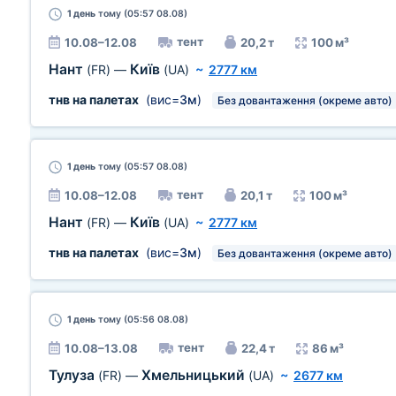
1 день
тому (05:57 08.08)
тент
10.08–12.08
20,2 т
100 м³
Нант
Київ
(FR)
—
(UA)
~
2777 км
тнв на палетах
(вис=
3м
)
Без довантаження (окреме авто)
1 день
тому (05:57 08.08)
тент
10.08–12.08
20,1 т
100 м³
Нант
Київ
(FR)
—
(UA)
~
2777 км
тнв на палетах
(вис=
3м
)
Без довантаження (окреме авто)
1 день
тому (05:56 08.08)
тент
10.08–13.08
22,4 т
86 м³
Тулуза
Хмельницький
(FR)
—
(UA)
~
2677 км