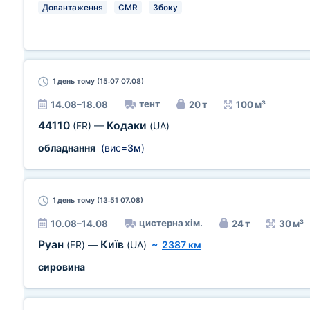
Довантаження
CMR
Збоку
1 день
тому (15:07 07.08)
тент
14.08–18.08
20 т
100 м³
44110
Кодаки
(FR)
—
(UA)
обладнання
(вис=
3м
)
1 день
тому (13:51 07.08)
цистерна хім.
10.08–14.08
24 т
30 м³
Руан
Київ
(FR)
—
(UA)
~
2387 км
сировина