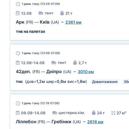
1 день
тому (13:29 07.08)
тент
12.08
21 т
Арк
Київ
(FR)
—
(UA)
~
2361 км
тнв на палетах
1 день
тому (13:06 07.08)
тент
12.08–14.08
2,7 т
42деп.
Дніпро
(FR)
—
(UA)
~
3010 км
тнс
(дов=
1,2м
шир=
0,8м
вис=
1,8м
)
Довантаження
Зб
1 день
тому (12:19 07.08)
цистерна хім.
09.08–14.08
24 т
27 м³
Ліллебон
Гребінки
(FR)
—
(UA)
~
2616 км