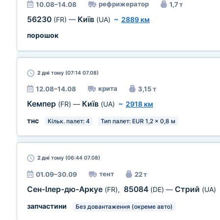
рефрижератор
10.08–14.08
1,7 т
56230
Київ
(FR)
—
(UA)
~
2889 км
порошок
2 дні
тому (07:14 07.08)
крита
12.08–14.08
3,15 т
Кемпер
Київ
(FR)
—
(UA)
~
2918 км
тнс
Кільк. палет: 4
Тип палет: EUR 1,2 x 0,8 м
2 дні
тому (06:44 07.08)
тент
01.09–30.09
22 т
Сен-Ілер-дю-Аркуе
85084
Стрий
(FR)
,
(DE)
—
(UA)
запчастини
Без довантаження (окреме авто)