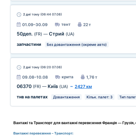
2 дні
тому (06:44 07.08)
тент
01.09–30.09
22 т
50деп.
Стрий
(FR)
—
(UA)
запчастини
Без довантаження (окреме авто)
2 дні
тому (06:20 07.08)
крита
09.08–10.08
1,76 т
06370
Київ
(FR)
—
(UA)
~
2427 км
тнв на палетах
Довантаження
Кільк. палет: 3
Тип палет
Вантажі та Транспорт для вантажні перевезення Франція — Грузія, 
Вантажні перевезення
– Транспорт: