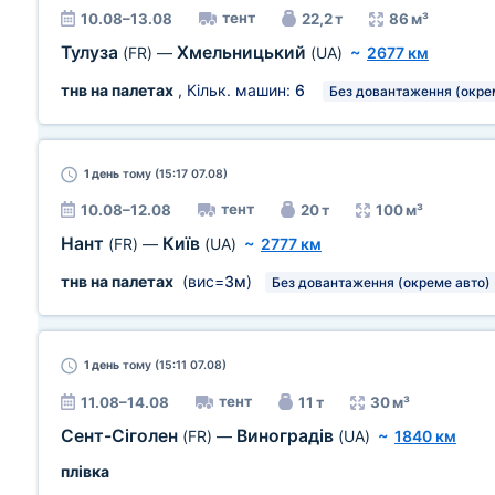
тент
10.08–13.08
22,2 т
86 м³
Тулуза
Хмельницький
(FR)
—
(UA)
~
2677 км
тнв на палетах
, Кільк. машин:
6
Без довантаження (окре
1 день
тому (15:17 07.08)
тент
10.08–12.08
20 т
100 м³
Нант
Київ
(FR)
—
(UA)
~
2777 км
тнв на палетах
(вис=
3м
)
Без довантаження (окреме авто)
1 день
тому (15:11 07.08)
тент
11.08–14.08
11 т
30 м³
Сент-Сіголен
Виноградів
(FR)
—
(UA)
~
1840 км
плівка