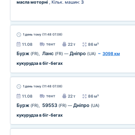
масла моторні
, Кільк. машин:
3
1 день
тому (11:48 07.08)
тент
11.08
22 т
86 м³
Бурж
Ланс
Дніпро
(FR)
,
(FR)
—
(UA)
~
3098 км
кукурудза в біг-бегах
1 день
тому (11:48 07.08)
тент
11.08
22 т
86 м³
Бурж
59553
Дніпро
(FR)
,
(FR)
—
(UA)
кукурудза в біг-бегах