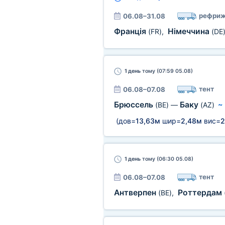
рефриж
06.08–31.08
Франція
Німеччина
(FR)
,
(DE
1 день
тому (07:59 05.08)
тент
06.08–07.08
Брюссель
Баку
(BE)
—
(AZ)
(дов=
13,63м
шир=
2,48м
вис=
2
1 день
тому (06:30 05.08)
тент
06.08–07.08
Антверпен
Роттердам
(BE)
,