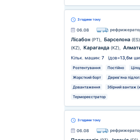
3 години
тому
рефрижерато
06.08
Лісабон
Барселона
(PT)
,
(ES)
Караганда
Алмат
(KZ)
,
(KZ)
,
Кільк. машин:
7
(дов=
13,6м
ши
Розтентування
Постійно
Ціло
Жорсткий борт
Дерев'яна підлог
Довантаження
Збірний вантаж (
Термореєстратор
3 години
тому
рефрижерато
06.08