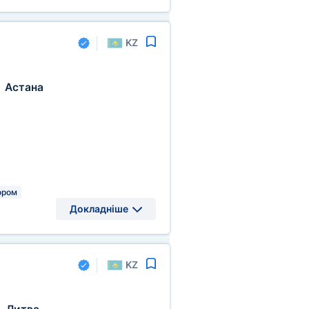
KZ
Астана
,
ором
Докладніше
KZ