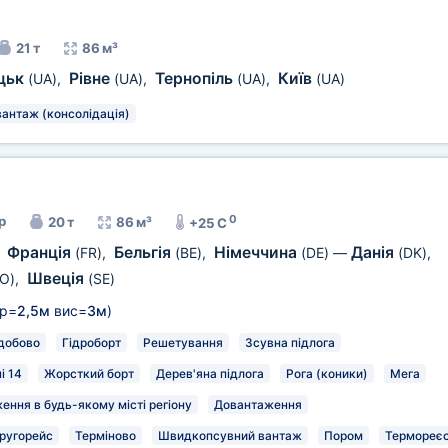
21 т
86 м³
цьк
Рівне
Тернопіль
Київ
(UA)
,
(UA)
,
(UA)
,
(UA)
вантаж (консолідація)
0
р
20 т
86 м³
+25 C
Франція
Бельгія
Німеччина
Данія
,
(FR)
,
(BE)
,
(DE)
—
(DK)
,
Швеція
O)
,
(SE)
р=
2,5м
вис=
3м
)
добово
Гідроборт
Решетування
Зсувна підлога
і 14
Жорсткий борт
Дерев'яна підлога
Рога (коники)
Мега
ення в будь-якому місті регіону
Довантаження
ругорейс
Терміново
Швидкопсувний вантаж
Пором
Термореєс