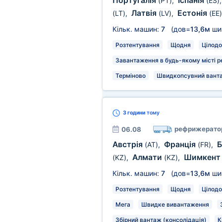
Португалія
Іспанія
(PT)
,
(ES)
Латвія
Естонія
(LT)
,
(LV)
,
(EE)
Кільк. машин:
7
(дов=
13,6м
ши
Розтентування
Щодня
Цілодо
Завантаження в будь-якому місті р
Терміново
Швидкопсувний вант
3 години
тому
рефрижерато
06.08
Австрія
Франція
Б
(AT)
,
(FR)
,
Алмати
Шимкен
(KZ)
,
(KZ)
,
Кільк. машин:
7
(дов=
13,6м
ши
Розтентування
Щодня
Цілодо
Мега
Швидке вивантаження
Збірний вантаж (консолідація)
К