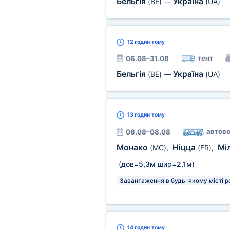
Бельгія
Україна
(BE)
—
(UA)
12 годин
тому
тент
06.08–31.08
Бельгія
Україна
(BE)
—
(UA)
13 годин
тому
автово
06.08–08.08
Монако
Ніцца
Мі
(MC)
,
(FR)
,
(дов=
5,3м
шир=
2,1м
)
Завантаження в будь-якому місті р
14 годин
тому