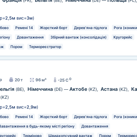
Франція
Бельгія
Німеччина
Польща
,
(FR)
,
(BE)
,
(DE)
—
(PL)
р=
2,5м
вис=
3м
)
бово
Ремені 14
Жорсткий борт
Дерев'яна підлога
Рога (коники
егіону
Довантаження
Збірний вантаж (консолідація)
Кругорейс
аж
Пором
Термореєстратор
0
р
20 т
96 м³
-25 C
ельгія
Німеччина
Актобе
Астана
Ка
(BE)
,
(DE)
—
(KZ)
,
(KZ)
,
т
(KZ)
р=
2,5м
вис=
2,9м
)
бово
Ремені 14
Жорсткий борт
Дерев'яна підлога
Рога (коники
Завантаження в будь-якому місті регіону
Довантаження
ругорейс
Терміново
Швидкопсувний вантаж
Пором
Термореєс