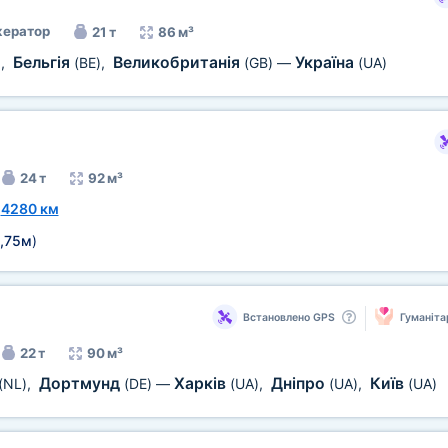
ератор
21 т
86 м³
Бельгія
Великобританія
Україна
)
,
(BE)
,
(GB)
—
(UA)
24 т
92 м³
~
4280 км
,75м
)
Встановлено GPS
Гуманіта
22 т
90 м³
Дортмунд
Харків
Дніпро
Київ
(NL)
,
(DE)
—
(UA)
,
(UA)
,
(UA)