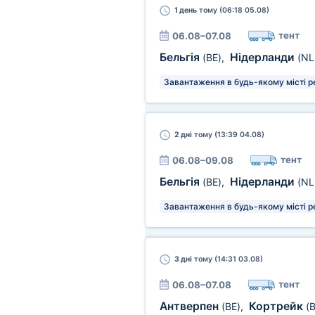
1 день
тому (06:18 05.08)
тент
06.08–07.08
Бельгія
Нідерланди
(BE)
,
(NL
Завантаження в будь-якому місті р
2 дні
тому (13:39 04.08)
тент
06.08–09.08
Бельгія
Нідерланди
(BE)
,
(NL
Завантаження в будь-якому місті р
3 дні
тому (14:31 03.08)
тент
06.08–07.08
Антверпен
Кортрейк
(BE)
,
(B