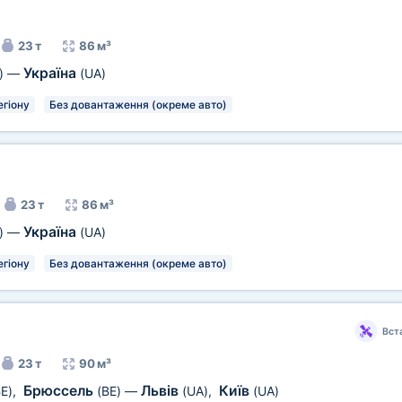
23 т
86 м³
Україна
)
—
(UA)
егіону
Без довантаження (окреме авто)
23 т
86 м³
Україна
)
—
(UA)
егіону
Без довантаження (окреме авто)
Вст
23 т
90 м³
Брюссель
Львів
Київ
E)
,
(BE)
—
(UA)
,
(UA)