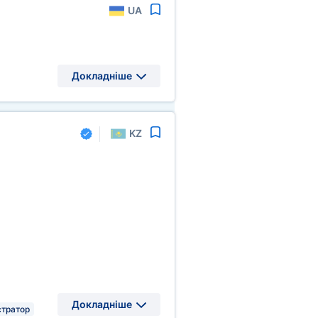
UA
Докладніше
KZ
Докладніше
тратор