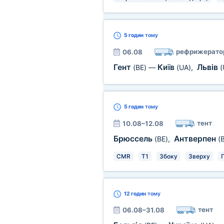
5 годин
тому
рефрижерато
06.08
Гент
Київ
Львів
(BE)
—
(UA)
,
(
5 годин
тому
тент
10.08–12.08
Брюссель
Антверпен
(BE)
,
(
CMR
T1
Збоку
Зверху
12 годин
тому
тент
06.08–31.08