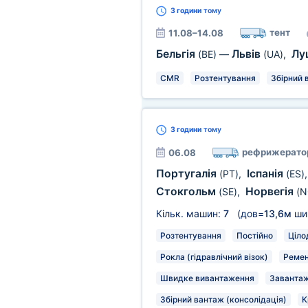
3 години
тому
тент
11.08–14.08
Бельгія
Львів
Лу
(BE)
—
(UA)
,
CMR
Розтентування
Збірний 
3 години
тому
рефрижерато
06.08
Португалія
Іспанія
(PT)
,
(ES)
Стокгольм
Норвегія
(SE)
,
(N
Кільк. машин:
7
(дов=
13,6м
ши
Розтентування
Постійно
Ціло
Рокла (гідравлічний візок)
Ремен
Швидке вивантаження
Завантаж
Збірний вантаж (консолідація)
К