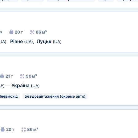
р
20 т
86 м³
Рівне
Луцьк
UA)
,
(UA)
,
(UA)
21 т
90 м³
Україна
BE)
—
(UA)
Пневмохід
Без довантаження (окреме авто)
20 т
86 м³