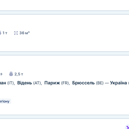
1 т
36 м³
з
2,5 т
лан
Відень
Париж
Брюссель
Україна
(IT)
,
(AT)
,
(FR)
,
(BE)
—
егіону