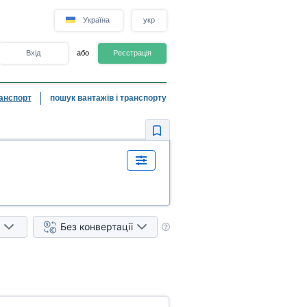
Україна
укр
Вхід
або
Реєстрація
анспорт
пошук вантажів і транспорту
Без конвертації