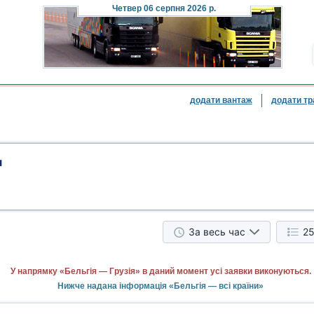
Четвер
06 серпня 2026 р.
додати вантаж
додати тр
я
За весь час
25
У напрямку «Бельгія — Грузія» в даний момент усі заявки виконуються.
Нижче надана інформація «Бельгія — всі країни»