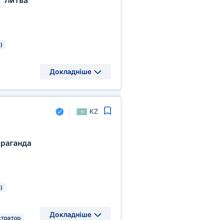
Литва
,
)
Докладніше
KZ
раганда
)
Докладніше
тратор