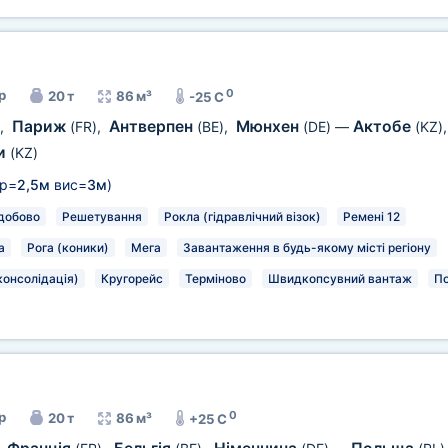
0
р
20 т
86 м³
-25 C
Париж
Антверпен
Мюнхен
Актобе
,
(FR)
,
(BE)
,
(DE)
—
(KZ)
и
(KZ)
р=
2,5м
вис=
3м
)
добово
Решетування
Рокла (гідравлічний візок)
Ремені 12
а
Рога (коники)
Мега
Завантаження в будь-якому місті регіону
консолідація)
Кругорейс
Терміново
Швидкопсувний вантаж
П
0
р
20 т
86 м³
+25 C