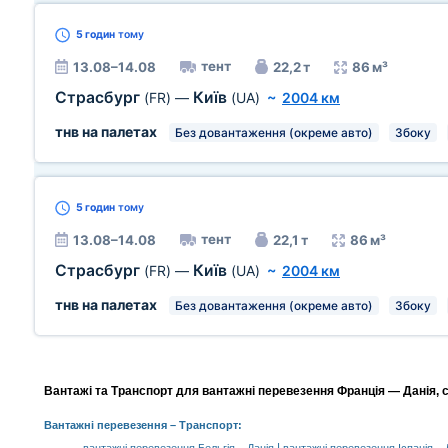
5 годин
тому
тент
13.08–14.08
22,2 т
86 м³
Страсбург
Київ
(FR)
—
(UA)
~
2004 км
тнв на палетах
Без довантаження (окреме авто)
Збоку
5 годин
тому
тент
13.08–14.08
22,1 т
86 м³
Страсбург
Київ
(FR)
—
(UA)
~
2004 км
тнв на палетах
Без довантаження (окреме авто)
Збоку
Вантажі та Транспорт для вантажні перевезення Франція — Данія, с
Вантажні перевезення
– Транспорт: