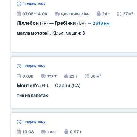
1 годину
тому
цистерна хім.
07.08–14.08
24 т
27 м³
Ліллебон
Гребінки
(FR)
—
(UA)
~
2616 км
масла моторні
, Кільк. машин:
3
1 годину
тому
тент
07.08
23 т
86 м³
Монтел'є
Сарни
(FR)
—
(UA)
тнв на палетах
1 годину
тому
тент
10.08
0,97 т