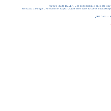
©1995–2026 DELLA. Все содержание данного сайта
Усі права захищені.
Копіювання та розміщення в інших засобах інформації
ДЕЛЛА® —
0.16(aws4)
070826-13:38:58