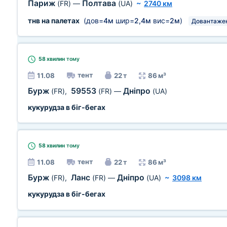
Париж
Полтава
(FR)
—
(UA)
~
2740 км
тнв на палетах
(дов=
4м
шир=
2,4м
вис=
2м
)
Довантаже
58 хвилин
тому
тент
11.08
22 т
86 м³
Бурж
59553
Дніпро
(FR)
,
(FR)
—
(UA)
кукурудза в біг-бегах
58 хвилин
тому
тент
11.08
22 т
86 м³
Бурж
Ланс
Дніпро
(FR)
,
(FR)
—
(UA)
~
3098 км
кукурудза в біг-бегах