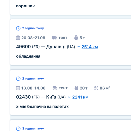
порошок
2 години
тому
тент
20.08–21.08
5 т
49600
Дунаївці
(FR)
—
(UA)
~
2514 км
обладнання
2 години
тому
тент
13.08–14.08
20 т
86 м³
02430
Київ
(FR)
—
(UA)
~
2241 км
хімія безпечна на палетах
3 години
тому