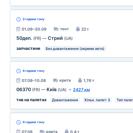
3 години
тому
тент
01.09–30.09
22 т
50деп.
Стрий
(FR)
—
(UA)
запчастини
Без довантаження (окреме авто)
4 години
тому
крита
07.08–10.08
1,76 т
06370
Київ
(FR)
—
(UA)
~
2427 км
тнв на палетах
Довантаження
Кільк. палет: 3
Тип палет
4 години
тому
крита
07.08
0,4 т