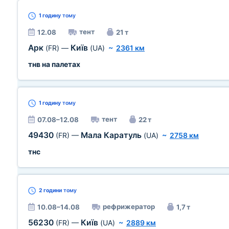
1 годину
тому
тент
12.08
21 т
Арк
Київ
(FR)
—
(UA)
~
2361 км
тнв на палетах
1 годину
тому
тент
07.08–12.08
22 т
49430
Мала Каратуль
(FR)
—
(UA)
~
2758 км
тнс
2 години
тому
рефрижератор
10.08–14.08
1,7 т
56230
Київ
(FR)
—
(UA)
~
2889 км