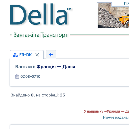
П'
FR-DK
Вантажі:
Франція — Данія
07.08–07.10
Знайдено
0
, на сторінці:
25
У напрямку «Франція — Да
Нижче надана і