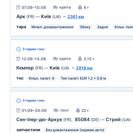
крита
07.08–10.08
4 т
Арк
Київ
(FR)
—
(UA)
~
2361 км
тара
Можл. дозавантаження
Збоку
Задня
Кільк. пал
3 години
тому
крита
12.08–14.08
3,15 т
Кемпер
Київ
(FR)
—
(UA)
~
2918 км
тнс
Кільк. палет: 4
Тип палет: EUR 1,2 x 0,8 м
3 години
тому
тент
01.09–30.09
22 т
Сен-Ілер-дю-Аркуе
85084
Стрий
(FR)
,
(DE)
—
(UA)
запчастини
Без довантаження (окреме авто)