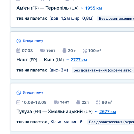
Ам'єн
Тернопіль
(FR)
—
(UA)
~
1955 км
тнв на палетах
(дов=
1,2м
шир=
0,8м
)
Без довантаження 
5 годин
тому
тент
07.08
20 т
100 м³
Нант
Київ
(FR)
—
(UA)
~
2777 км
тнв на палетах
(вис=
3м
)
Без довантаження (окреме авто)
5 годин
тому
тент
10.08–13.08
22 т
86 м³
Тулуза
Хмельницький
(FR)
—
(UA)
~
2677 км
тнв на палетах
, Кільк. машин:
6
Без довантаження (окре