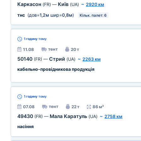
Каркасон
Київ
(FR)
—
(UA)
~
2920 км
тнс
(дов=
1,2м
шир=
0,8м
)
Кільк. палет: 6
1 годину
тому
тент
11.08
20 т
50140
Стрий
(FR)
—
(UA)
~
2263 км
кабельно-провідникова продукція
1 годину
тому
тент
07.08
22 т
86 м³
49430
Мала Каратуль
(FR)
—
(UA)
~
2758 км
насіння