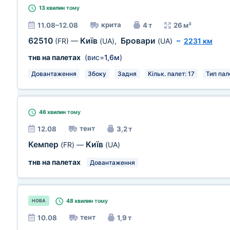
13 хвилин
тому
крита
11.08–12.08
4 т
26 м³
62510
Київ
Бровари
(FR)
—
(UA)
,
(UA)
~
2231 км
тнв на палетах
(вис=
1,6м
)
Довантаження
Збоку
Задня
Кільк. палет: 17
Тип пале
46 хвилин
тому
тент
12.08
3,2 т
Кемпер
Київ
(FR)
—
(UA)
тнв на палетах
Довантаження
48 хвилин
тому
НОВА
тент
10.08
1,9 т