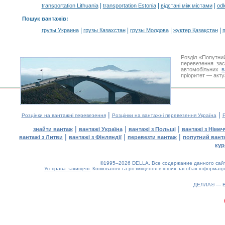
|
|
|
transportation Lithuania
transportation Estonia
відстані між містами
odl
Пошук вантажів
:
|
|
|
|
грузы Украина
грузы Казахстан
грузы Молдова
жүктер Қазақстан
m
Розділ «Попутни
перевезення за
автомобільних
в
пріоритет — акту
|
|
Розцінки на вантажні перевезення
Розцінки на вантажні перевезення Україна
Р
|
|
|
знайти вантаж
вантажі Україна
вантажі з Польщі
вантажі з Німе
|
|
|
вантажі з Литви
вантажі з Фінляндії
перевезти вантаж
попутний вант
кур
©1995–2026 DELLA. Все содержание данного сайта
Усі права захищені.
Копіювання та розміщення в інших засобах інформації
ДЕЛЛА® —
0.24(aws2)
080826-07:47:01