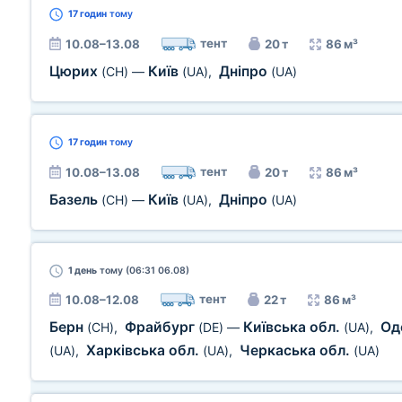
17 годин
тому
тент
10.08–13.08
20 т
86 м³
Цюрих
Київ
Дніпро
(CH)
—
(UA)
,
(UA)
17 годин
тому
тент
10.08–13.08
20 т
86 м³
Базель
Київ
Дніпро
(CH)
—
(UA)
,
(UA)
1 день
тому (06:31 06.08)
тент
10.08–12.08
22 т
86 м³
Берн
Фрайбург
Київська обл.
Од
(CH)
,
(DE)
—
(UA)
,
Харківська обл.
Черкаська обл.
(UA)
,
(UA)
,
(UA)