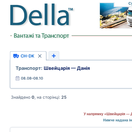
С
CH-DK
Транспорт:
Швейцарія — Данія
08.08–08.10
Знайдено
0
, на сторінці:
25
У напрямку «Швейцарія — Д
Нижче надана ін