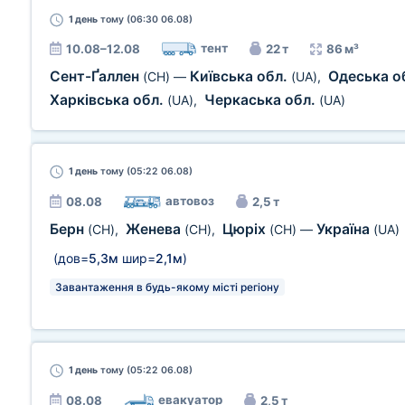
1 день
тому (06:30 06.08)
тент
10.08–12.08
22 т
86 м³
Сент-Ґаллен
Київська обл.
Одеська о
(CH)
—
(UA)
,
Харківська обл.
Черкаська обл.
(UA)
,
(UA)
1 день
тому (05:22 06.08)
автовоз
08.08
2,5 т
Берн
Женева
Цюріх
Україна
(CH)
,
(CH)
,
(CH)
—
(UA)
(дов=
5,3м
шир=
2,1м
)
Завантаження в будь-якому місті регіону
1 день
тому (05:22 06.08)
евакуатор
08.08
2,5 т