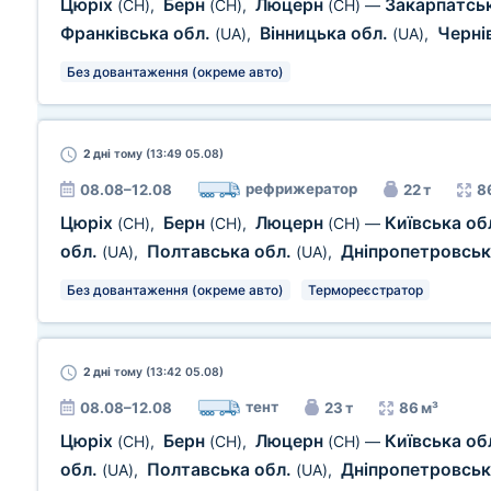
Цюріх
Берн
Люцерн
Закарпатсь
(CH)
,
(CH)
,
(CH)
—
Франківська обл.
Вінницька обл.
Черні
(UA)
,
(UA)
,
Без довантаження (окреме авто)
2 дні
тому (13:49 05.08)
рефрижератор
08.08–12.08
22 т
8
Цюріх
Берн
Люцерн
Київська об
(CH)
,
(CH)
,
(CH)
—
обл.
Полтавська обл.
Дніпропетровськ
(UA)
,
(UA)
,
Без довантаження (окреме авто)
Термореєстратор
2 дні
тому (13:42 05.08)
тент
08.08–12.08
23 т
86 м³
Цюріх
Берн
Люцерн
Київська об
(CH)
,
(CH)
,
(CH)
—
обл.
Полтавська обл.
Дніпропетровськ
(UA)
,
(UA)
,