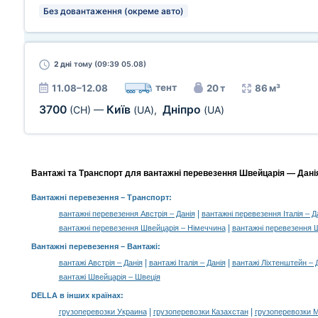
Без довантаження (окреме авто)
2 дні
тому (09:39 05.08)
тент
11.08–12.08
20 т
86 м³
3700
Київ
Дніпро
(CH)
—
(UA)
,
(UA)
Вантажі та Транспорт для вантажні перевезення Швейцарія — Данія
Вантажні перевезення
– Транспорт:
|
вантажні перевезення Австрія – Данія
вантажні перевезення Італія – Д
|
вантажні перевезення Швейцарія – Німеччина
вантажні перевезення Ш
Вантажні перевезення –
Вантажі
:
|
|
вантажі Австрія – Данія
вантажі Італія – Данія
вантажі Ліхтенштейн – 
вантажі Швейцарія – Швеція
DELLA в інших країнах
:
|
|
грузоперевозки Украина
грузоперевозки Казахстан
грузоперевозки 