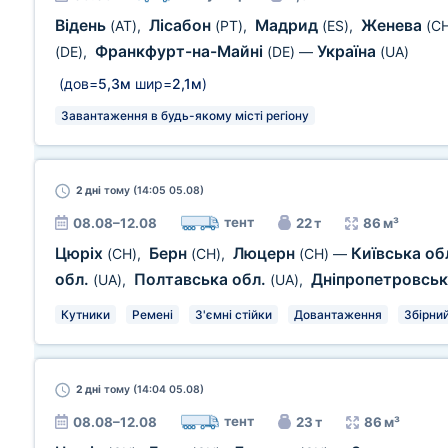
Відень
Лісабон
Мадрид
Женева
(AT)
,
(PT)
,
(ES)
,
(C
Франкфурт-на-Майні
Україна
(DE)
,
(DE)
—
(UA)
(дов=
5,3м
шир=
2,1м
)
Завантаження в будь-якому місті регіону
2 дні
тому (14:05 05.08)
тент
08.08–12.08
22 т
86 м³
Цюріх
Берн
Люцерн
Київська об
(CH)
,
(CH)
,
(CH)
—
обл.
Полтавська обл.
Дніпропетровськ
(UA)
,
(UA)
,
Кутники
Ремені
З'ємні стійки
Довантаження
Збірни
2 дні
тому (14:04 05.08)
тент
08.08–12.08
23 т
86 м³