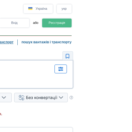
Україна
укр
Вхід
або
Реєстрація
анспорт
пошук вантажів і транспорту
Без конвертації
я.