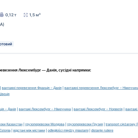
0,12 т
1,5 м³
A)
отовий
ревезення Люксембург — Данія, сусідні напрямки:
|
|
вантажні перевезення Франція – Данія
вантажні перевезення Люксембург – Німеччин
Швеція
|
|
|
ія – Данія
вантажі Люксембург – Німеччина
вантажі Люксембург – Норвегія
вантажі
|
|
|
озки Казахстан
грузоперевозки Молдова
грузоперевозки Грузия
transport ciężarowy 
|
|
|
 Estonia
відстані між містами
odległości między miastami
distanţe rutiere