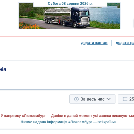
Субота
08 серпня 2026 р.
додати вантаж
додати тр
нія
За весь час
25
У напрямку «Люксембург — Данія» в даний момент усі заявки виконуютьс
Нижче надана інформація «Люксембург — всі країни»