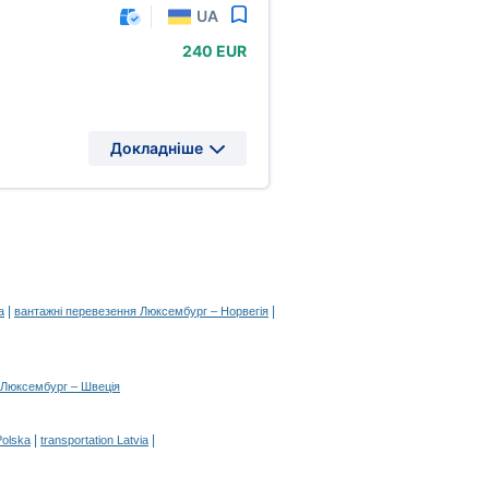
UA
240 EUR
Докладніше
|
|
а
вантажні перевезення Люксембург – Норвегія
 Люксембург – Швеція
|
|
Polska
transportation Latvia