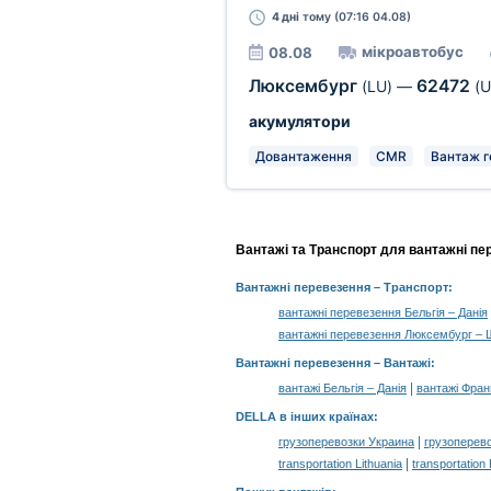
4 дні
тому (07:16 04.08)
мікроавтобус
08.08
Люксембург
62472
(LU)
—
(U
акумулятори
Довантаження
CMR
Вантаж г
Вантажі та Транспорт для вантажні пе
Вантажні перевезення
– Транспорт:
вантажні перевезення Бельгія – Данія
вантажні перевезення Люксембург – 
Вантажні перевезення –
Вантажі
:
|
вантажі Бельгія – Данія
вантажі Франц
DELLA в інших країнах
:
|
грузоперевозки Украина
грузоперев
|
transportation Lithuania
transportation