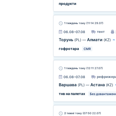
продукти
1 тиждень
тому (11:14 29.07)
тент
06.08–07.08
Торунь
Алмати
(PL)
—
(KZ)
гофротара
CMR
1 тиждень
тому (12:11 27.07)
рефрижер
06.08–07.08
Варшава
Астана
(PL)
—
(KZ)
тнв на палетах
Без довантаженн
2 тижні
тому (07:50 22.07)