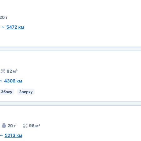
20 т
~
5472 км
82 м³
~
4306 км
Збоку
Зверху
20 т
96 м³
~
5213 км