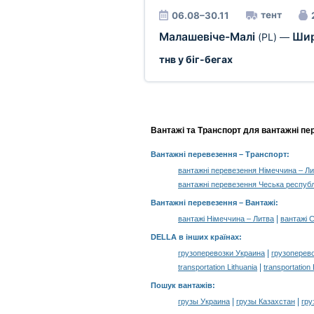
тент
06.08–30.11
Малашевіче-Малі
Шир
(PL)
—
тнв у біг-бегах
Вантажі та Транспорт для вантажні пе
Вантажні перевезення
– Транспорт:
вантажні перевезення Німеччина – Л
вантажні перевезення Чеська республ
Вантажні перевезення –
Вантажі
:
|
вантажі Німеччина – Литва
вантажі 
DELLA в інших країнах
:
|
грузоперевозки Украина
грузоперев
|
transportation Lithuania
transportation
Пошук вантажів
:
|
|
грузы Украина
грузы Казахстан
гру