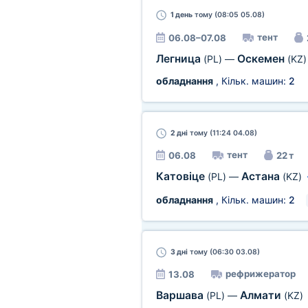
1 день
тому (08:05 05.08)
тент
06.08–07.08
Легница
Оскемен
(PL)
—
(KZ)
обладнання
, Кільк. машин:
2
2 дні
тому (11:24 04.08)
тент
06.08
22 т
Катовіце
Астана
(PL)
—
(KZ)
обладнання
, Кільк. машин:
2
3 дні
тому (06:30 03.08)
рефрижератор
13.08
Варшава
Алмати
(PL)
—
(KZ)