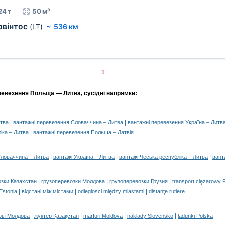
24 т
50 м³
вінтос
(LT)
~
536 км
1
ревезення Польща — Литва, сусідні напрямки:
|
|
итва
вантажні перевезення Словаччина – Литва
вантажні перевезення Україна – Литв
|
іка – Литва
вантажні перевезення Польща – Латвія
|
|
|
Словаччина – Литва
вантажі Україна – Литва
вантажі Чеська республіка – Литва
вант
|
|
|
озки Казахстан
грузоперевозки Молдова
грузоперевозки Грузия
transport ciężarowy 
|
|
|
 Estonia
відстані між містами
odległości między miastami
distanţe rutiere
|
|
|
|
зы Молдова
жүктер Қазақстан
marfuri Moldova
náklady Slovensko
ładunki Polska