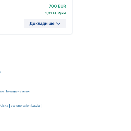
700 EUR
1,31 EUR/км
Докладніше
|
а
ажі Польща – Латвія
|
|
Polska
transportation Latvia