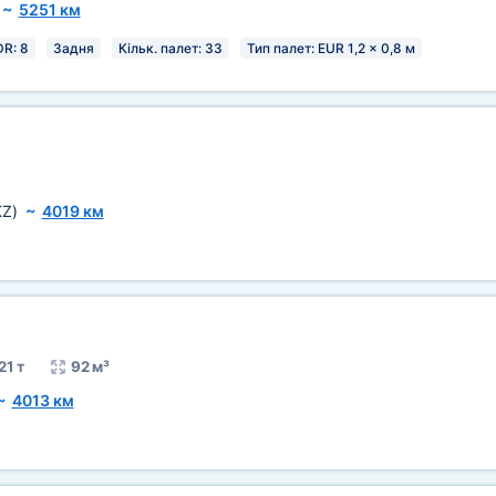
~
5251 км
R: 8
Задня
Кільк. палет: 33
Тип палет: EUR 1,2 x 0,8 м
KZ)
~
4019 км
21 т
92 м³
~
4013 км