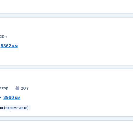
20 т
~
5362 км
атор
20 т
~
3966 км
я (окреме авто)