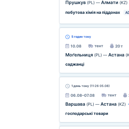
Прушкув
Алмати
(PL)
—
(KZ)
побутова хімія на піддонах
AD
5 годин
тому
тент
10.08
20 т
Моґельниця
Астана
(PL)
—
(
саджанці
1 день
тому (11:26 05.08)
тент
06.08–07.08
Варшава
Астана
(PL)
—
(KZ)
господарські товари