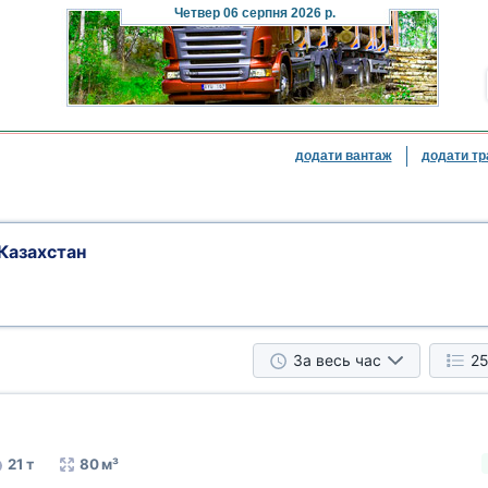
Четвер
06 серпня 2026 р.
додати вантаж
додати тр
Казахстан
За весь час
25
21 т
80 м³