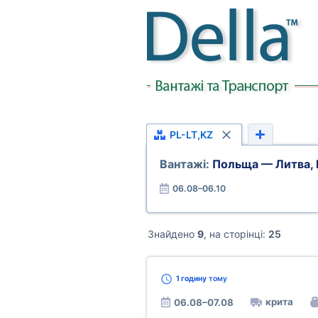
PL-LT,KZ
Вантажі:
Польща — Литва, 
06.08–06.10
Знайдено
9
, на сторінці:
25
1 годину
тому
крита
06.08–07.08