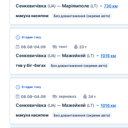
Сенкевичівка
Маріямполе
(UA)
—
(LT)
~
730 км
макуха насипом
Без довантаження (окреме авто)
6 годин
тому
тент
08.08–04.09
23 т
Сенкевичівка
Мажейкяй
(UA)
—
(LT)
~
1016 км
тнв у біг-бегах
Без довантаження (окреме авто)
6 годин
тому
зерновоз
08.08–04.09
24 т
Сенкевичівка
Мажейкяй
(UA)
—
(LT)
~
1016 км
макуха насипом
Без довантаження (окреме авто)