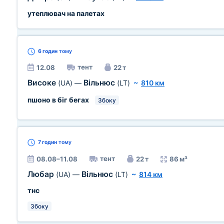
утеплювач на палетах
6 годин
тому
тент
12.08
22 т
Високе
Вільнюс
(UA)
—
(LT)
~
810 км
пшоно в біг бегах
Збоку
7 годин
тому
тент
08.08–11.08
22 т
86 м³
Любар
Вільнюс
(UA)
—
(LT)
~
814 км
тнс
Збоку