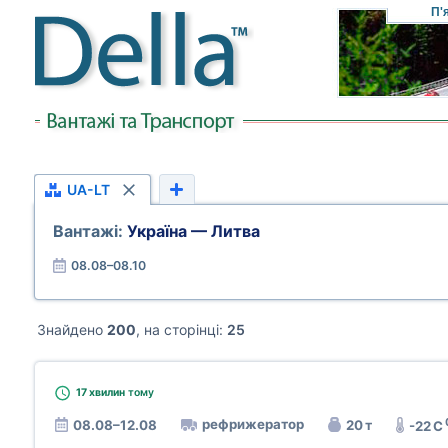
П'
UA-LT
Вантажі:
Україна — Литва
08.08–08.10
Знайдено
200
, на сторінці:
25
17 хвилин
тому
рефрижератор
08.08–12.08
20 т
-22 C