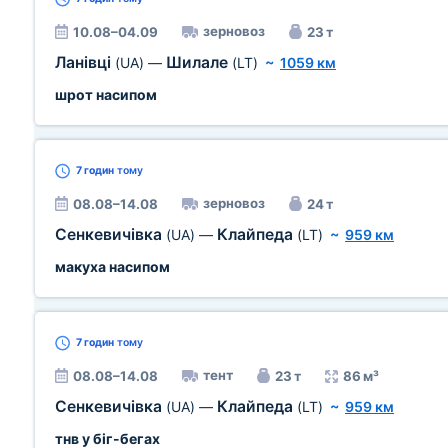
зерновоз
10.08–04.09
23 т
Ланівці
Шилале
(UA)
—
(LT)
~
1059 км
шрот насипом
7 годин
тому
зерновоз
08.08–14.08
24 т
Сенкевичівка
Клайпеда
(UA)
—
(LT)
~
959 км
макуха насипом
7 годин
тому
тент
08.08–14.08
23 т
86 м³
Сенкевичівка
Клайпеда
(UA)
—
(LT)
~
959 км
тнв у біг-бегах