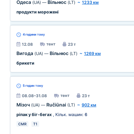
Одеса
Вільнюс
(UA)
—
(LT)
~
1233 км
продукти морожені
4 години
тому
тент
12.08
23 т
Вигода
Вільнюс
(UA)
—
(LT)
~
1269 км
брикети
5 годин
тому
тент
08.08–31.08
23 т
Мізоч
Ručiūnai
(UA)
—
(LT)
~
902 км
ріпак у біг-бегах
, Кільк. машин:
6
CMR
T1