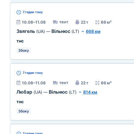
7 годин
тому
тент
10.08–11.08
22 т
86 м³
Звягель
Вільнюс
(UA)
—
(LT)
~
668 км
тнс
Збоку
7 годин
тому
тент
10.08–11.08
22 т
86 м³
Любар
Вільнюс
(UA)
—
(LT)
~
814 км
тнс
Збоку
7 годин
тому