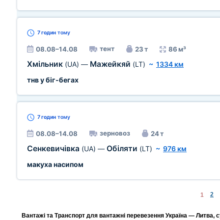
7 годин
тому
тент
08.08–14.08
23 т
86 м³
Хмільник
Мажейкяй
(UA)
—
(LT)
~
1334 км
тнв у біг-бегах
7 годин
тому
зерновоз
08.08–14.08
24 т
Сенкевичівка
Обіляти
(UA)
—
(LT)
~
976 км
макуха насипом
2
1
Вантажі та Транспорт для вантажні перевезення Україна — Литва, с