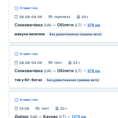
6 годин
тому
зерновоз
08.08–04.09
24 т
Сенкевичівка
Обіляти
(UA)
—
(LT)
~
976 км
макуха насипом
Без довантаження (окреме авто)
6 годин
тому
тент
08.08–04.09
23 т
Сенкевичівка
Обіляти
(UA)
—
(LT)
~
976 км
тнв у біг-бегах
Без довантаження (окреме авто)
6 годин
тому
тент
10.08
20 т
Дніпро
Каунас
(UA)
—
(LT)
~
1275 км