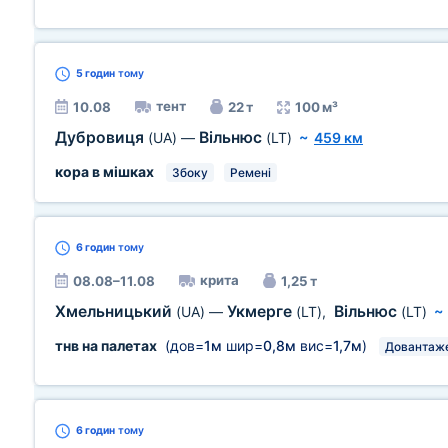
5 годин
тому
тент
10.08
22 т
100 м³
Дубровиця
Вільнюс
(UA)
—
(LT)
~
459 км
кора в мішках
Збоку
Ремені
6 годин
тому
крита
08.08–11.08
1,25 т
Хмельницький
Укмерге
Вільнюс
(UA)
—
(LT)
,
(LT)
тнв на палетах
(дов=
1м
шир=
0,8м
вис=
1,7м
)
Довантаж
6 годин
тому