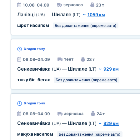
зерновоз
10.08–04.09
23 т
Ланівці
Шилале
(UA)
—
(LT)
~
1059 км
шрот насипом
Без довантаження (окреме авто)
6 годин
тому
тент
08.08–04.09
23 т
Сенкевичівка
Шилале
(UA)
—
(LT)
~
929 км
тнв у біг-бегах
Без довантаження (окреме авто)
6 годин
тому
зерновоз
08.08–04.09
24 т
Сенкевичівка
Шилале
(UA)
—
(LT)
~
929 км
макуха насипом
Без довантаження (окреме авто)