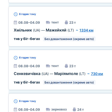
6 годин
тому
тент
08.08–04.09
23 т
Хмільник
Мажейкяй
(UA)
—
(LT)
~
1334 км
тнв у біг-бегах
Без довантаження (окреме авто)
6 годин
тому
тент
08.08–04.09
23 т
Сенкевичівка
Маріямполе
(UA)
—
(LT)
~
730 км
тнв у біг-бегах
Без довантаження (окреме авто)
6 годин
тому
зерновоз
08.08–04.09
24 т