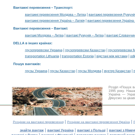
Вантажні перевезення
– Транспорт:
|
вантажні перевезення Молдова – Литва
вантажні перевезення Румунія
|
вантажні перевезення Україна – Латвія
вантажні перевезення Україна
Вантажні перевезення –
Вантажі
:
|
|
вантажі Молдова – Литва
вантажі Румунія – Литва
вантажі Словаччин
DELLA в інших країнах
:
|
|
грузоперевозки Украина
грузоперевозки Казахстан
грузоперевозки 
|
|
|
transportation Lithuania
transportation Estonia
відстані між містами
odl
Пошук вантажів
:
|
|
|
|
грузы Украина
грузы Казахстан
грузы Молдова
жүктер Қазақстан
m
Розділ «Пошук в
1995 року. Наша
Україна — Украї
Дякуємо за цікав
|
|
Розцінки на вантажні перевезення
Розцінки на вантажні перевезення Україна
Р
|
|
|
знайти вантаж
вантажі Україна
вантажі з Польщі
вантажі з Німе
|
|
|