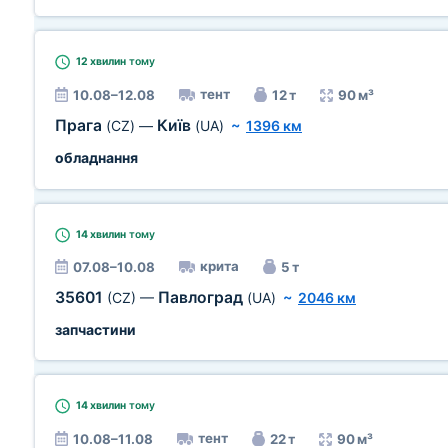
12 хвилин
тому
тент
10.08–12.08
12 т
90 м³
Прага
Київ
(CZ)
—
(UA)
~
1396 км
обладнання
14 хвилин
тому
крита
07.08–10.08
5 т
35601
Павлоград
(CZ)
—
(UA)
~
2046 км
запчастини
14 хвилин
тому
тент
10.08–11.08
22 т
90 м³