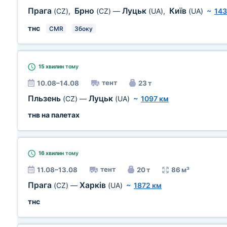
Прага
Брно
Луцьк
Київ
(CZ)
,
(CZ)
—
(UA)
,
(UA)
~
143
тнс
CMR
Збоку
15 хвилин
тому
тент
10.08–14.08
23 т
Пльзень
Луцьк
(CZ)
—
(UA)
~
1097 км
тнв на палетах
16 хвилин
тому
тент
11.08–13.08
20 т
86 м³
Прага
Харків
(CZ)
—
(UA)
~
1872 км
тнс