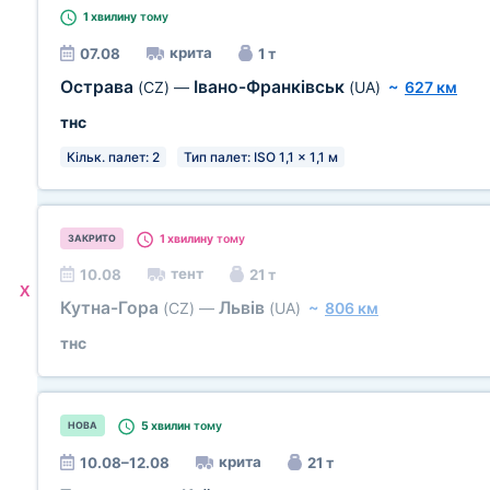
1 хвилину
тому
крита
07.08
1 т
Острава
Івано-Франківськ
(CZ)
—
(UA)
~
627 км
тнс
Кільк. палет: 2
Тип палет: ISO 1,1 x 1,1 м
1 хвилину
тому
ЗАКРИТО
тент
10.08
21 т
X
Кутна-Гора
Львів
(CZ)
—
(UA)
~
806 км
тнс
5 хвилин
тому
НОВА
крита
10.08–12.08
21 т