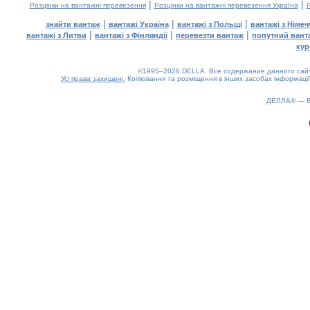
|
|
Розцінки на вантажні перевезення
Розцінки на вантажні перевезення Україна
Р
|
|
|
знайти вантаж
вантажі Україна
вантажі з Польщі
вантажі з Німе
|
|
|
вантажі з Литви
вантажі з Фінляндії
перевезти вантаж
попутний вант
кур
©1995–2026 DELLA. Все содержание данного сайта
Усі права захищені.
Копіювання та розміщення в інших засобах інформації
ДЕЛЛА® —
0.2(aws4)
070826-11:20:23