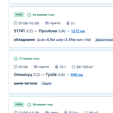
34 хвилини
тому
НОВА
крита
07.08–10.08
2 т
51741
Проліски
(CZ)
—
(UA)
~
1272 км
обладнання
(дов=
4,8м
шир=
2,45м
вис=
1м
)
Довантаже
37 хвилин
тому
крита
07.08
15 т
86-100 м³
Оломоуц
Гузіїв
(CZ)
—
(UA)
~
666 км
шини легкові
Задня
38 хвилин
тому
НОВА
тент
12.08–14.08
22,5 т
86 м³