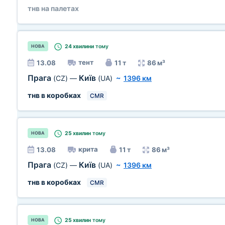
тнв на палетах
24 хвилини
тому
НОВА
тент
13.08
11 т
86 м³
Прага
Київ
(CZ)
—
(UA)
~
1396 км
тнв в коробках
CMR
25 хвилин
тому
НОВА
крита
13.08
11 т
86 м³
Прага
Київ
(CZ)
—
(UA)
~
1396 км
тнв в коробках
CMR
25 хвилин
тому
НОВА