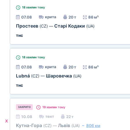
18 хвилин
тому
крита
07.08
20 т
86 м³
Простеев
Старі Кодаки
(CZ)
—
(UA)
тнс
18 хвилин
тому
крита
07.08
20 т
86 м³
Lubná
Шаровечка
(CZ)
—
(UA)
тнс
19 хвилин
тому
ЗАКРИТО
тент
10.08
22 т
X
Кутна-Гора
Львів
(CZ)
—
(UA)
~
806 км