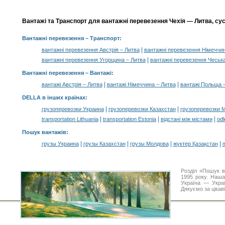
Вантажі та Транспорт для вантажні перевезення Чехія — Литва, сус
Вантажні перевезення
– Транспорт:
|
вантажні перевезення Австрія – Литва
вантажні перевезення Німеччин
|
вантажні перевезення Угорщина – Литва
вантажні перевезення Чеська
Вантажні перевезення –
Вантажі
:
|
|
вантажі Австрія – Литва
вантажі Німеччина – Литва
вантажі Польща 
DELLA в інших країнах
:
|
|
грузоперевозки Украина
грузоперевозки Казахстан
грузоперевозки 
|
|
|
transportation Lithuania
transportation Estonia
відстані між містами
odl
Пошук вантажів
:
|
|
|
|
грузы Украина
грузы Казахстан
грузы Молдова
жүктер Қазақстан
m
Розділ «Пошук в
1995 року. Наша
Україна — Украї
Дякуємо за цікав