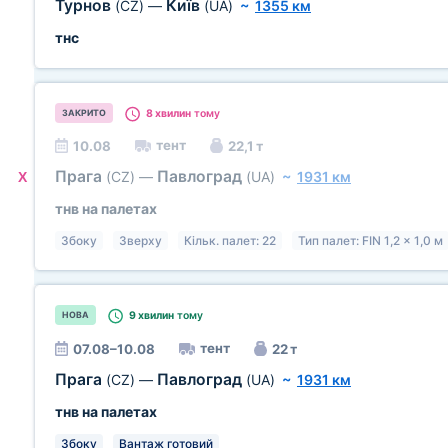
Турнов
Київ
(CZ)
—
(UA)
~
1355 км
тнс
8 хвилин
тому
ЗАКРИТО
тент
10.08
22,1 т
Прага
Павлоград
(CZ)
—
(UA)
~
1931 км
X
тнв на палетах
Збоку
Зверху
Кільк. палет: 22
Тип палет: FIN 1,2 x 1,0 м
9 хвилин
тому
НОВА
тент
07.08–10.08
22 т
Прага
Павлоград
(CZ)
—
(UA)
~
1931 км
тнв на палетах
Збоку
Вантаж готовий