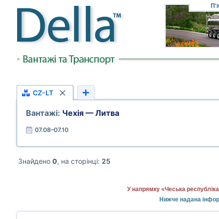
П'
CZ-LT
Вантажі:
Чехія — Литва
07.08–07.10
Знайдено
0
, на сторінці:
25
У напрямку «Чеська республіка
Нижче надана інформ