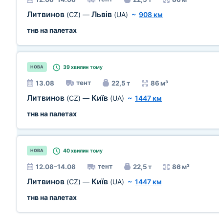
Литвинов
Львів
(CZ)
—
(UA)
~
908 км
тнв на палетах
39 хвилин
тому
НОВА
тент
13.08
22,5 т
86 м³
Литвинов
Київ
(CZ)
—
(UA)
~
1447 км
тнв на палетах
40 хвилин
тому
НОВА
тент
12.08–14.08
22,5 т
86 м³
Литвинов
Київ
(CZ)
—
(UA)
~
1447 км
тнв на палетах