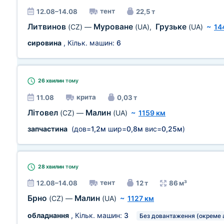
тент
12.08–14.08
22,5 т
Литвинов
Муроване
Грузьке
(CZ)
—
(UA)
,
(UA)
~
14
сировина
, Кільк. машин:
6
26 хвилин
тому
крита
11.08
0,03 т
Літовел
Малин
(CZ)
—
(UA)
~
1159 км
запчастина
(дов=
1,2м
шир=
0,8м
вис=
0,25м
)
28 хвилин
тому
тент
12.08–14.08
12 т
86 м³
Брно
Малин
(CZ)
—
(UA)
~
1127 км
обладнання
, Кільк. машин:
3
Без довантаження (окреме 