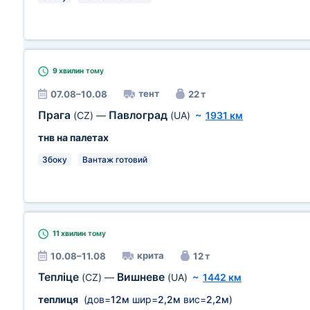
9 хвилин
тому
тент
07.08–10.08
22 т
Прага
Павлоград
(CZ)
—
(UA)
~
1931 км
тнв на палетах
Збоку
Вантаж готовий
11 хвилин
тому
крита
10.08–11.08
12 т
Тепліце
Вишневе
(CZ)
—
(UA)
~
1442 км
теплиця
(дов=
12м
шир=
2,2м
вис=
2,2м
)