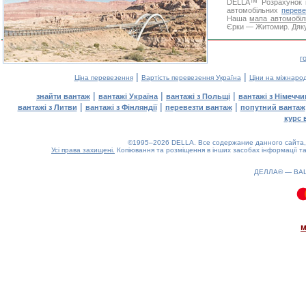
DELLA™
Розрахунок 
автомобільних
переве
Наша
мапа автомобіл
Єрки — Житомир. Дякує
г
|
|
Ціна перевезення
Вартість перевезення Україна
Ціни на міжнаро
|
|
|
знайти вантаж
вантажі Україна
вантажі з Польщі
вантажі з Німечч
|
|
|
вантажі з Литви
вантажі з Фінляндії
перевезти вантаж
попутний вантаж
курс 
©1995–2026 DELLA. Все содержание данного сайта, 
Усі права захищені.
Копіювання та розміщення в інших засобах інформації та
ДЕЛЛА® —
ВА
0.11(aws3)
100826-09:25:34
м