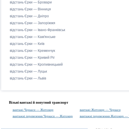
відстань Єрки — Бровари
відстань Єрки — Вінниця
відстань Єрки — Дніпро
відстань Єрки — Запоріжжя
відстань Єрки — Івано-Франківськ
відстань Єрки — Кам'янське
відстань Єрки — Київ
відстань Єрки — Кременчук
відстань Єрки — Кривий Ріг
відстань Єрки — Кропивницький
відстань Єрки — Луцьк
відстань Єрки — Львів
Вільні вантажі й попутний транспорт
вантажі Черкаси — Житомир
вантажі Житомир — Черкаси
вантажні перевезення Черкаси — Житомир
вантажні перевезення Житомир — 