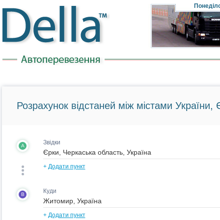
Понеділ
Розрахунок відстаней між містами України, Є
Звідки
A
+
Додати пункт
Куди
B
+
Додати пункт