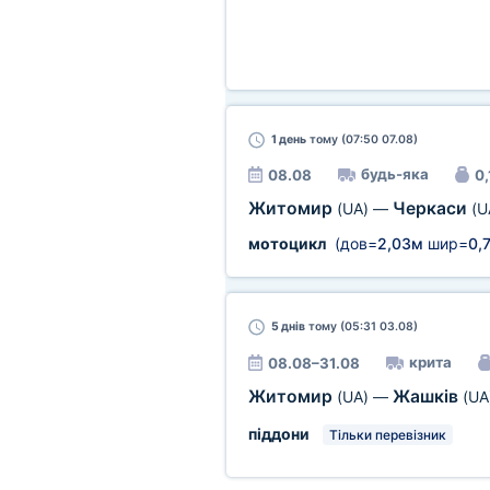
1 день
тому (07:50 07.08)
будь-яка
08.08
0,
Житомир
Черкаси
(UA)
—
(U
мотоцикл
(дов=
2,03м
шир=
0,
5 днів
тому (05:31 03.08)
крита
08.08–31.08
Житомир
Жашків
(UA)
—
(UA
піддони
Тільки перевізник