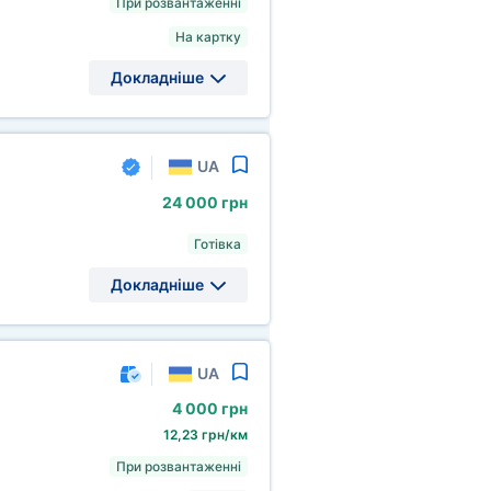
При розвантаженні
На картку
Докладніше
UA
24
000 грн
Готівка
Докладніше
UA
4
000 грн
12,23 грн/км
При розвантаженні