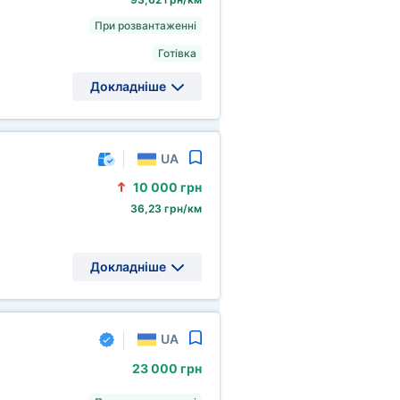
При розвантаженні
Готівка
Докладніше
UA
10
000 грн
36,23 грн/км
Докладніше
UA
23
000 грн