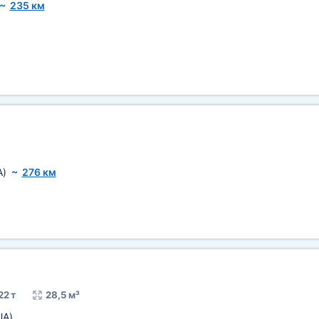
~
235 км
A)
~
276 км
22 т
28,5 м³
UA)