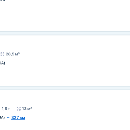
28,5 м³
UA)
1,8 т
13 м³
UA)
~
327 км