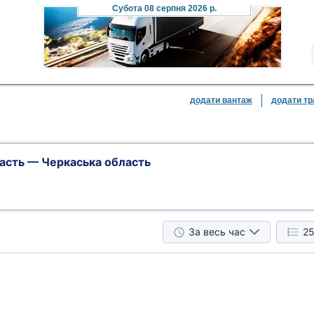
Субота
08 серпня 2026 р.
додати вантаж
додати тр
сть — Черкаська область
За весь час
25