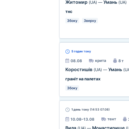
Житомир
Умань
(UA)
—
(UA)
тнс
Збоку
Зверху
5 годин
тому
крита
08.08
8 т
Коростишів
Умань
(UA)
—
(U
граніт на палетах
Збоку
1 день
тому (14:53 07.08)
тент
10.08–13.08
Вила
Монастирище
(UA)
—
(