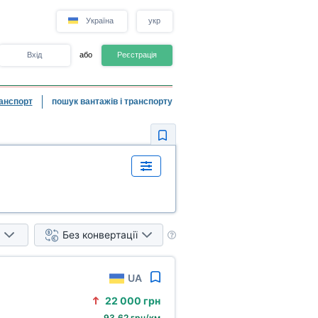
Україна
укр
Вхід
або
Реєстрація
анспорт
пошук вантажів і транспорту
Без конвертації
UA
22
000 грн
93,62 грн/км