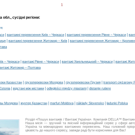
1
обл., сусідні регіони:
т:
|
|
|
аси
вантажні перевезення Київ – Черкаси
вантажні перевезення Рівне – Черкаси
ван
|
|
ниця
вантажні перевезення Житомир – Київ
вантажні перевезення Житомир – Кропив
лтава
|
|
|
иїв – Черкаси
вантажі Рівне – Черкаси
вантажі Хмельницький – Черкаси
вантажі Жит
антажі Житомир – Полтава
|
|
|
озки Казахстан
грузоперевозки Молдова
грузоперевозки Грузия
transport ciężarowy 
|
|
|
 Estonia
відстані між містами
odległości między miastami
distanţe rutiere
|
|
|
|
зы Молдова
жүктер Қазақстан
marfuri Moldova
náklady Slovensko
ładunki Polska
Розділ «Пошук вантажів / Вантажі Україна». Компанія DELLA™ Вантажн
Наша місія — зручний та якісний інформаційний сервіс у сфері ав
Україна та міжнародних вантажних перевезень. Наш головний пріор
цікавість до нашого сервісу, завжди раді бути корисними для Вас!