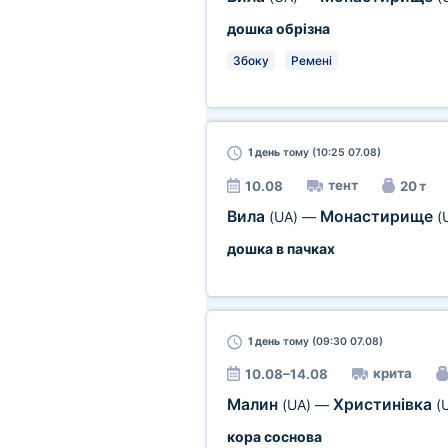
дошка обрізна
Збоку
Ремені
1 день
тому (10:25 07.08)
тент
10.08
20 т
Вила
Монастирище
(UA)
—
(
дошка в пачках
1 день
тому (09:30 07.08)
крита
10.08–14.08
Малин
Христинівка
(UA)
—
(
кора соснова