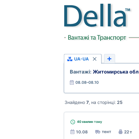
UA-UA
Вантажі:
Житомирська обла
08.08–08.10
Знайдено
7
, на сторінці:
25
40 хвилин
тому
тент
10.08
22 т