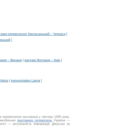
|
тажні перевезення Хмельницький – Черкаси
|
ницький
|
|
омир – Вінниця
вантажі Житомир – Київ
|
|
Polska
transportation Latvia
і перевезення заснована у лютому 1995 року.
томобільних
вантажних перевезень
Україна —
итет — актуальність інформації. Дякуємо за