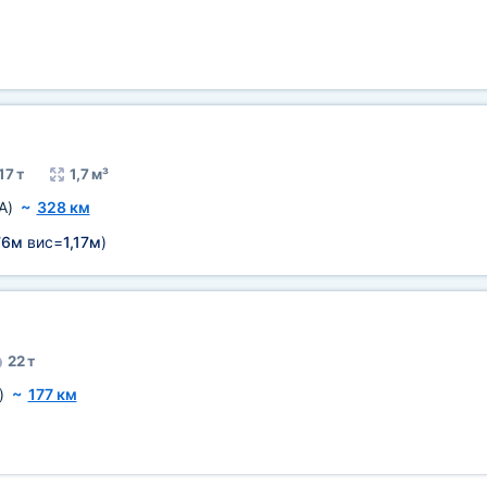
17 т
1,7 м³
A)
~
328 км
76м
вис=
1,17м
)
22 т
)
~
177 км