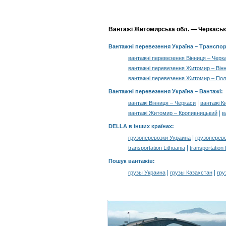
Вантажі Житомирська обл. — Черкаська 
Вантажні перевезення Україна
– Транспор
вантажні перевезення Вінниця – Черк
вантажні перевезення Житомир – Він
вантажні перевезення Житомир – По
Вантажні перевезення Україна –
Вантажі
:
|
вантажі Вінниця – Черкаси
вантажі К
|
вантажі Житомир – Кропивницький
в
DELLA в інших країнах
:
|
грузоперевозки Украина
грузоперев
|
transportation Lithuania
transportation
Пошук вантажів
:
|
|
грузы Украина
грузы Казахстан
гру