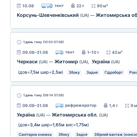
тент
10.08
22 т
90 м³
Корсунь-Шевченківський
Житомирська о
(UA)
—
1 день
тому (10:03 07.08)
тент
09.08–31.08
1–10 т
42 м³
Черкаси
Житомир
Україна
(UA)
—
(UA)
,
(UA)
(дов=
7,5м
шир=
2,5м
)
Збоку
Задня
Гідроборт
Рокл
1 день
тому (09:14 07.08)
рефрижератор
09.08–31.08
1,4 т
9 м
Україна
Житомирська обл.
(UA)
—
(UA)
(дов=
3,4м
шир=
1,65м
вис=
1,75м
)
Санітарна книжка
Збоку
Задня
Збірний вантаж (консол