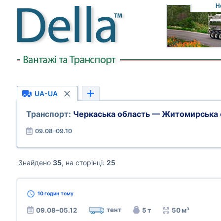
Н
UA-UA
Транспорт:
Черкаська область — Житомирська 
09.08–09.10
Знайдено
35
, на сторінці:
25
10 годин
тому
тент
09.08–05.12
5 т
50 м³