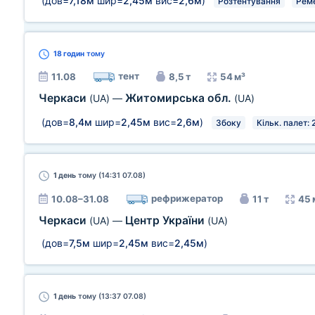
(дов=
7,18м
шир=
2,45м
вис=
2,6м
)
Розтентування
Рем
18 годин
тому
тент
11.08
8,5 т
54 м³
Черкаси
Житомирська обл.
(UA)
—
(UA)
(дов=
8,4м
шир=
2,45м
вис=
2,6м
)
Збоку
Кільк. палет: 
1 день
тому (14:31 07.08)
рефрижератор
10.08–31.08
11 т
45 
Черкаси
Центр України
(UA)
—
(UA)
(дов=
7,5м
шир=
2,45м
вис=
2,45м
)
1 день
тому (13:37 07.08)