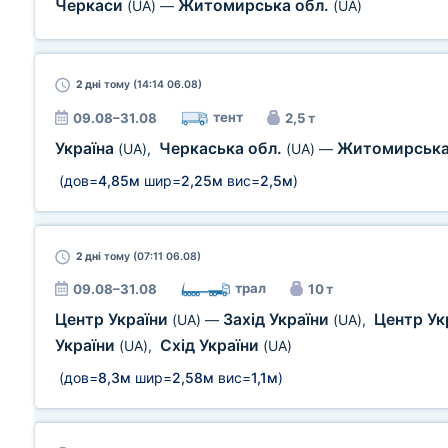
Черкаси
Житомирська обл.
(UA)
—
(UA)
2 дні
тому (14:14 06.08)
тент
09.08–31.08
2,5 т
Україна
Черкаська обл.
Житомирська
(UA)
,
(UA)
—
(дов=
4,85м
шир=
2,25м
вис=
2,5м
)
2 дні
тому (07:11 06.08)
трал
09.08–31.08
10 т
Центр України
Захід України
Центр Ук
(UA)
—
(UA)
,
України
Схід України
(UA)
,
(UA)
(дов=
8,3м
шир=
2,58м
вис=
1,1м
)