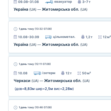
евакуатор
09.08–31.08
3–7 т
Україна
Житомирська обл.
(UA)
—
(UA)
1 день
тому (13:32 07.08)
цільнометал.
10.08–30.09
1,2 т
12 м³
Україна
Житомирська обл.
(UA)
—
(UA)
1 день
тому (12:11 07.08)
ізотерм
10.08
12 т
50 м³
Черкаси
Житомирська обл.
(UA)
—
(UA)
(дов=
8,83м
шир=
2,5м
вис=
2,28м
)
1 день
тому (10:46 07.08)