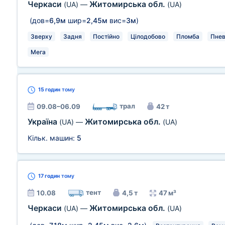
Черкаси
Житомирська обл.
(UA)
—
(UA)
(дов=
6,9м
шир=
2,45м
вис=
3м
)
Зверху
Задня
Постійно
Цілодобово
Пломба
Пнев
Мега
15 годин
тому
трал
09.08–06.09
42 т
Україна
Житомирська обл.
(UA)
—
(UA)
Кільк. машин:
5
17 годин
тому
тент
10.08
4,5 т
47 м³
Черкаси
Житомирська обл.
(UA)
—
(UA)