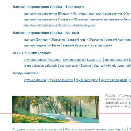
Вантажні перевезення Україна
– Транспорт:
|
вантажні перевезення Вінниця – Житомир
вантажні перевезення Київ
|
вантажні перевезення Полтава – Житомир
вантажні перевезення Черк
вантажні перевезення Черкаси – Хмельницький
Вантажні перевезення Україна –
Вантажі
:
|
|
вантажі Вінниця – Житомир
вантажі Київ – Житомир
вантажі Кропивн
|
вантажі Черкаси – Рівне
вантажі Черкаси – Хмельницький
DELLA в інших країнах
:
|
|
грузоперевозки Украина
грузоперевозки Казахстан
грузоперевозки 
|
|
|
transportation Lithuania
transportation Estonia
відстані між містами
odl
Пошук вантажів
:
|
|
|
|
грузы Украина
грузы Казахстан
грузы Молдова
жүктер Қазақстан
m
Розділ «Попутн
перевезення за
автомобільних
в
пріоритет — акту
|
|
Розцінки на вантажні перевезення
Розцінки на вантажні перевезення Україна
Р