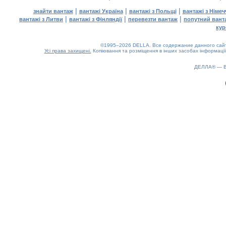
|
|
|
знайти вантаж
вантажі Україна
вантажі з Польщі
вантажі з Німе
|
|
|
вантажі з Литви
вантажі з Фінляндії
перевезти вантаж
попутний вант
кур
©1995–2026 DELLA. Все содержание данного сайта
Усі права захищені.
Копіювання та розміщення в інших засобах інформації
ДЕЛЛА® —
0.2(aws2)
090826-07:21:57