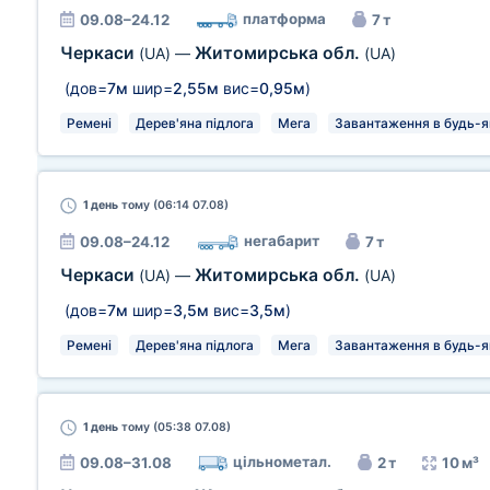
платформа
09.08–24.12
7 т
Черкаси
Житомирська обл.
(UA)
—
(UA)
(дов=
7м
шир=
2,55м
вис=
0,95м
)
Ремені
Дерев'яна підлога
Мега
Завантаження в будь-як
1 день
тому (06:14 07.08)
негабарит
09.08–24.12
7 т
Черкаси
Житомирська обл.
(UA)
—
(UA)
(дов=
7м
шир=
3,5м
вис=
3,5м
)
Ремені
Дерев'яна підлога
Мега
Завантаження в будь-як
1 день
тому (05:38 07.08)
цільнометал.
09.08–31.08
2 т
10 м³