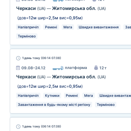
Черкаси
Житомирська обл.
(UA)
—
(UA)
(дов=
12м
шир=
2,5м
вис=
0,95м
)
Напівпричіп
Ремені
Мега
Швидке вивантаження
Зав
Терміново
1 день
тому (06:14 07.08)
платформа
09.08–24.12
12 т
Черкаси
Житомирська обл.
(UA)
—
(UA)
(дов=
12м
шир=
2,5м
вис=
0,95м
)
Напівпричіп
Кутники
Ремені
Мега
Швидке виванта
Завантаження в будь-якому місті регіону
Терміново
1 день
тому (06:14 07.08)