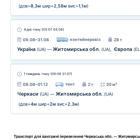
(дов=
8,3м
шир=
2,58м
вис=
1,1м
)
4 дні
тому (05:07 04.08)
контейнеровіз
09.08–31.08
28 т
Україна
Житомирська обл.
Європа
(UA)
—
(UA)
,
(EU
1 тиждень
тому (09:09 31.07)
тент
09.08–01.12
2 т
20 м³
Черкаси
Житомирська обл.
(UA)
—
(UA)
(дов=
4м
шир=
2м
вис=
2,3м
)
Транспорт для вантажні перевезення Черкаська обл. — Житомирська 