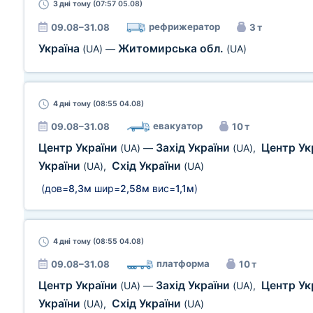
3 дні
тому (07:57 05.08)
рефрижератор
09.08–31.08
3 т
Україна
Житомирська обл.
(UA)
—
(UA)
4 дні
тому (08:55 04.08)
евакуатор
09.08–31.08
10 т
Центр України
Захід України
Центр Ук
(UA)
—
(UA)
,
України
Схід України
(UA)
,
(UA)
(дов=
8,3м
шир=
2,58м
вис=
1,1м
)
4 дні
тому (08:55 04.08)
платформа
09.08–31.08
10 т
Центр України
Захід України
Центр Ук
(UA)
—
(UA)
,
України
Схід України
(UA)
,
(UA)