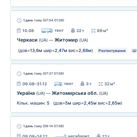
1 день
тому (07:54 07.08)
тент
10.08
22 т
89 м³
Черкаси
Житомир
(UA)
—
(UA)
(дов=
13,6м
шир=
2,47м
вис=
2,68м
)
Розтентування
Ш
1 день
тому (07:37 07.08)
тент
09.08–31.12
3 т
32 м³
Україна
Житомирська обл.
(UA)
—
(UA)
Кільк. машин:
5
(дов=
5м
шир=
2,45м
вис=
2,65м
)
1 день
тому (06:14 07.08)
негабарит
09.08–24.12
12 т