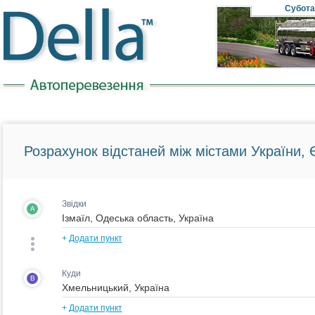
Субота
Розрахунок відстаней між містами України, Є
Звідки
A
+
Додати пункт
Куди
B
+
Додати пункт