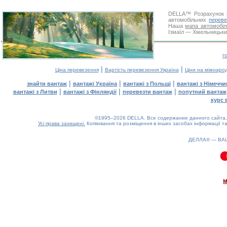
DELLA™
Розрахунок 
автомобільних
переве
Наша
мапа автомобіл
Ізмаїл — Хмельницький
г
|
|
Ціна перевезення
Вартість перевезення Україна
Ціни на міжнаро
|
|
|
знайти вантаж
вантажі Україна
вантажі з Польщі
вантажі з Німечч
|
|
|
вантажі з Литви
вантажі з Фінляндії
перевезти вантаж
попутний вантаж
курс 
©1995–2026 DELLA. Все содержание данного сайта, 
Усі права захищені.
Копіювання та розміщення в інших засобах інформації та
ДЕЛЛА® —
ВА
0.08(aws3)
080826-07:28:04
м