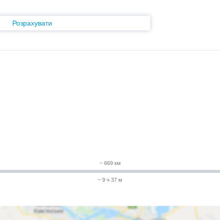
Розрахувати
~ 669 км
~ 9 ч 37 м