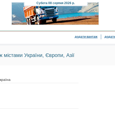
Субота
08 серпня 2026 р.
додати вантаж
додати
ж містами України, Європи, Азії