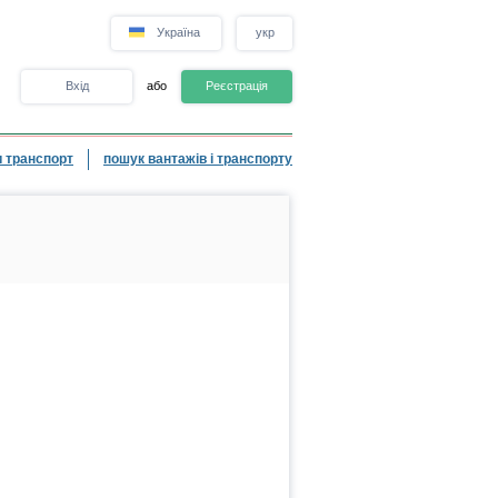
Україна
укр
Вхід
або
Реєстрація
 транспорт
пошук вантажів і транспорту