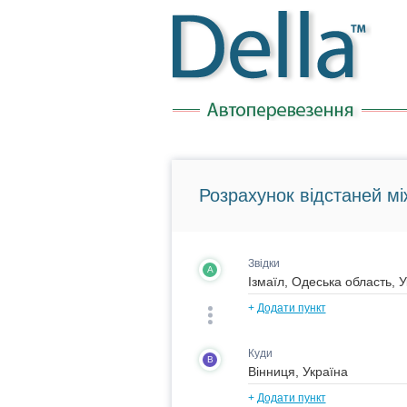
Розрахунок відстаней мі
Звідки
A
+
Додати пункт
Куди
B
+
Додати пункт