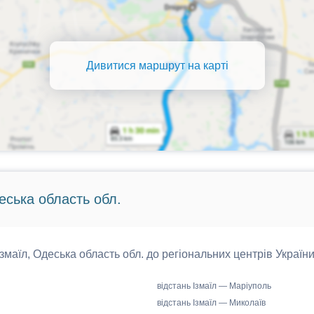
Дивитися маршрут на карті
деська область обл.
 Ізмаїл, Одеська область обл. до регіональних центрів України
відстань Ізмаїл — Маріуполь
відстань Ізмаїл — Миколаїв