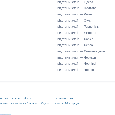
відстань Ізмаїл — Одеса
відстань Ізмаїл — Полтава
відстань Ізмаїл — Рівне
відстань Ізмаїл — Суми
відстань Ізмаїл — Тернопіль
відстань Ізмаїл — Ужгород
відстань Ізмаїл — Харків
відстань Ізмаїл — Херсон
відстань Ізмаїл — Хмельницький
відстань Ізмаїл — Черкаси
відстань Ізмаїл — Чернівці
відстань Ізмаїл — Чернігів
вантажі Вінниця — Одеса
пошук вантажів
вантажні перевезення Вінниця — Одеса
відстані Міжнародні