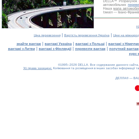
DELLA™
Розрахунок 
автомобільних
переве
Наша
мапа автомобіл
Ізмаїл — Івано-Франків
г
|
|
Ціна перевезення
Вартість перевезення Україна
Ціни на міжнаро
|
|
|
знайти вантаж
вантажі Україна
вантажі з Польщі
вантажі з Німечч
|
|
|
вантажі з Литви
вантажі з Фінляндії
перевезти вантаж
попутний вантаж
курс 
©1995–2026 DELLA. Все содержание данного сайта, 
Усі права захищені.
Копіювання та розміщення в інших засобах інформації та
ДЕЛЛА® —
ВА
0.09(aws3)
080826-04:05:57
м