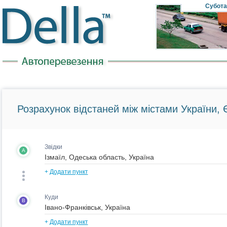
Субота
Розрахунок відстаней між містами України, Є
Звідки
A
+
Додати пункт
Куди
B
+
Додати пункт