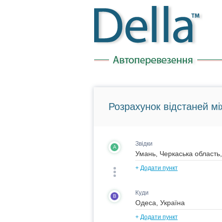
Розрахунок відстаней мі
Звідки
A
+
Додати пункт
Куди
B
+
Додати пункт