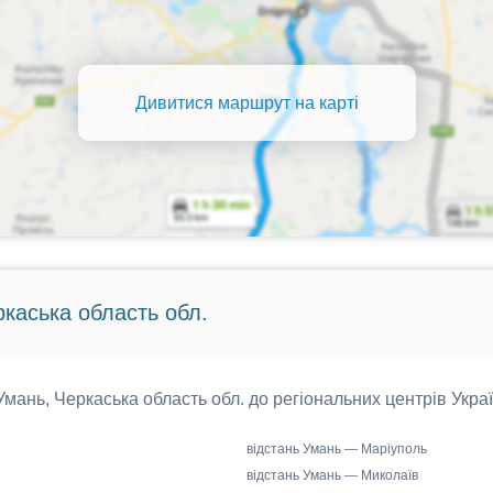
Дивитися маршрут на карті
ркаська область обл.
 Умань, Черкаська область обл. до регіональних центрів Украї
відстань Умань — Маріуполь
відстань Умань — Миколаїв