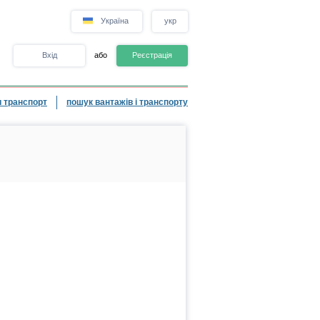
Україна
укр
Вхід
або
Реєстрація
 транспорт
пошук вантажів і транспорту