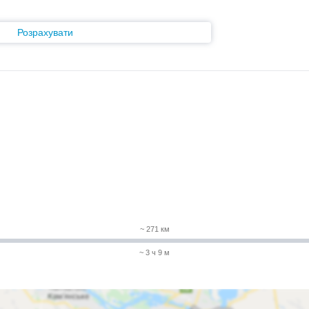
Розрахувати
~ 271 км
~ 3 ч 9 м