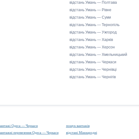
відстань Умань — Полтава
відстань Умань — Рівне
відстань Умань — Суми
відстань Умань — Тернопіль
відстань Умань — Ужгород
відстань Умань — Харків
відстань Умань — Херсон
відстань Умань — Хмельницький
відстань Умань — Черкаси
відстань Умань — Чернівці
відстань Умань — Чернігів
вантажі Одеса — Черкаси
пошук вантажів
вантажні перевезення Одеса — Черкаси
відстані Міжнародні