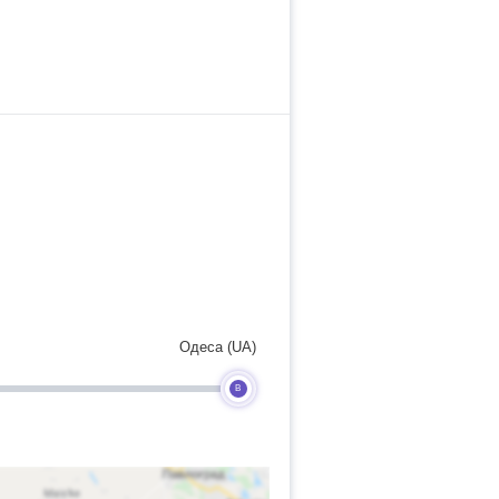
Одеса (UA)
B