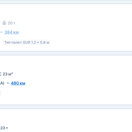
20 т
~
384 км
Тип палет: EUR 1,2 x 0,8 м
23 м³
A)
~
480 км
23 т