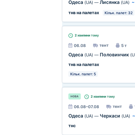
Одеса
Лисянка
(UA)
—
(UA)
тнв на палетах
Кільк. палет: 32
2 хвилини
тому
тент
06.08
5 т
Одеса
Половинчик
(UA)
—
(U
тнв на палетах
Кільк. палет: 5
2 хвилини
тому
НОВА
тент
06.08–07.08
Одеса
Черкаси
(UA)
—
(UA)
тнс