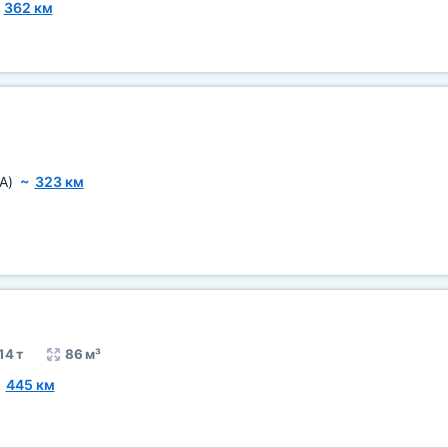
~
362 км
A)
~
323 км
14 т
86 м³
~
445 км