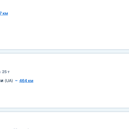
7 км
25 т
си
(UA)
~
464 км