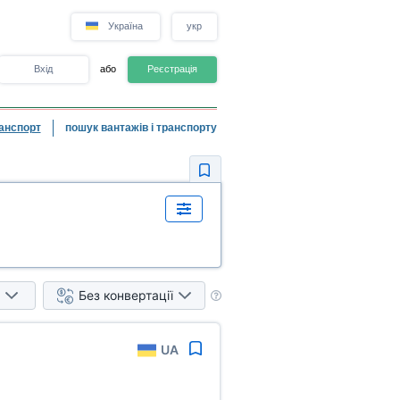
Україна
укр
Вхід
або
Реєстрація
анспорт
пошук вантажів і транспорту
Без конвертації
UA