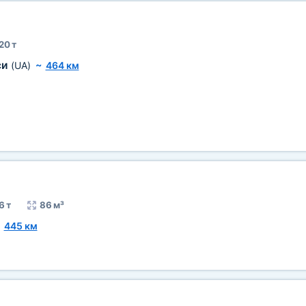
20 т
си
(UA)
~
464 км
6 т
86 м³
~
445 км