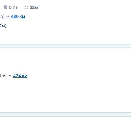
0,7 т
22 м³
A)
~
480 км
2м
)
(UA)
~
434 км