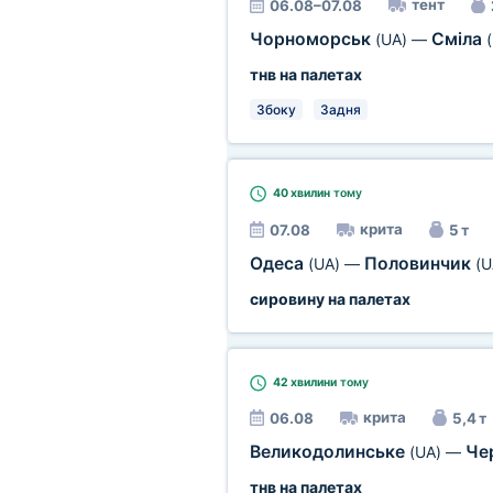
тент
06.08–07.08
Чорноморськ
Сміла
(UA)
—
тнв на палетах
Збоку
Задня
40 хвилин
тому
крита
07.08
5 т
Одеса
Половинчик
(UA)
—
(U
сировину на палетах
42 хвилини
тому
крита
06.08
5,4 т
Великодолинське
Че
(UA)
—
тнв на палетах