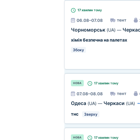
17 хвилин
тому
тент
06.08–07.08
Чорноморськ
Черка
(UA)
—
хімія безпечна на палетах
Збоку
17 хвилин
тому
НОВА
тент
07.08–08.08
Одеса
Черкаси
(UA)
—
(UA)
тнс
Зверху
17 хвилин
тому
НОВА