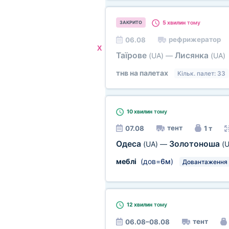
5 хвилин
тому
ЗАКРИТО
рефрижератор
06.08
X
Таїрове
Лисянка
(UA)
—
(UA)
тнв на палетах
Кільк. палет: 33
10 хвилин
тому
тент
07.08
1 т
Одеса
Золотоноша
(UA)
—
(U
меблі
(дов=
6м
)
Довантаження
12 хвилин
тому
тент
06.08–08.08