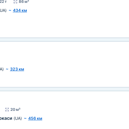
22 т
86 м³
(UA)
~
434 км
A)
~
323 км
20 м³
ркаси
(UA)
~
456 км