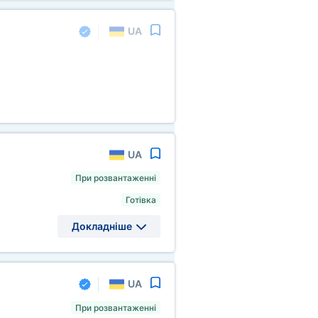
UA
UA
При розвантаженні
Готівка
Докладніше
UA
При розвантаженні