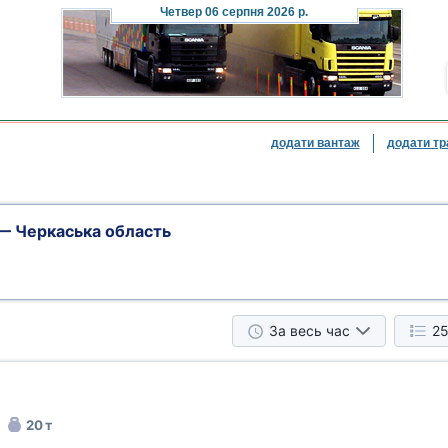
Четвер
06 серпня 2026 р.
додати вантаж
додати тр
— Черкаська область
За весь час
25
20 т