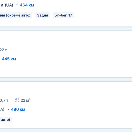
си
(UA)
~
464 км
ня (окреме авто)
Задня
Біг-бег: 17
22 т
~
445 км
0,7 т
22 м³
A)
~
480 км
 авто)