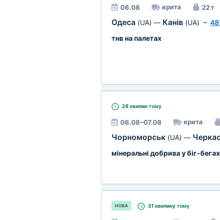
крита
06.08
22 т
Одеса
Канів
(UA)
—
(UA)
~
48
тнв на палетах
28 хвилин
тому
крита
06.08–07.08
Чорноморськ
Черка
(UA)
—
мінеральні добрива у біг-бегах
31 хвилину
тому
НОВА