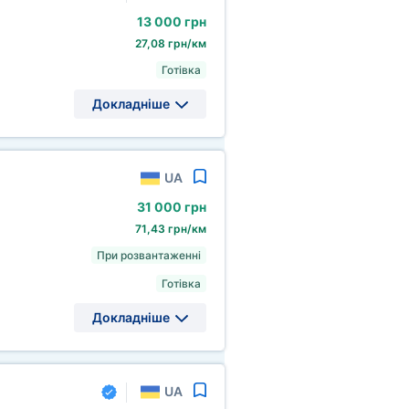
13
000 грн
27,08 грн/км
Готівка
Докладніше
UA
31
000 грн
71,43 грн/км
При розвантаженні
Готівка
Докладніше
UA