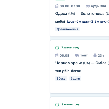
будь-яка
06.08–07.08
Одеса
Золотоноша
(UA)
—
(U
меблі
(дов=
6м
шир=
2,2м
вис=
Довантаження
17 хвилин
тому
тент
06.08
23 т
Чорноморськ
Сміла
(UA)
—
тнв у біг-бегах
Збоку
Задня
18 хвилин
тому