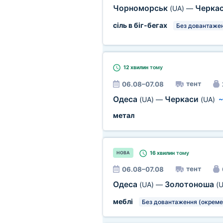
Чорноморськ
Черка
(UA)
—
сіль в біг-бегах
Без довантажен
12 хвилин
тому
тент
06.08–07.08
Одеса
Черкаси
(UA)
—
(UA)
метал
16 хвилин
тому
НОВА
тент
06.08–07.08
Одеса
Золотоноша
(UA)
—
(U
меблі
Без довантаження (окреме