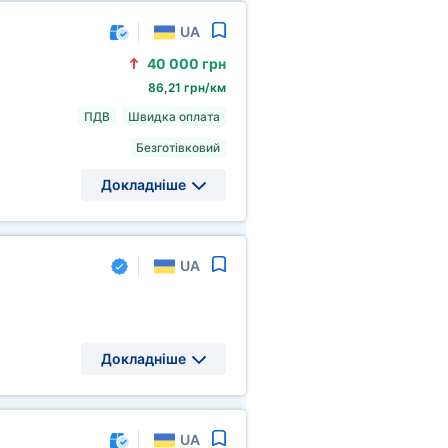
UA
40
000 грн
86,21 грн/км
ПДВ
Швидка оплата
Безготівковий
Докладніше
UA
Докладніше
UA