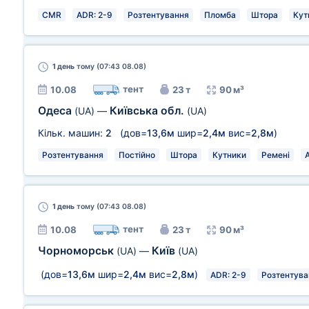
CMR
ADR: 2-9
Розтентування
Пломба
Штора
Кут
1 день
тому (07:43 08.08)
тент
10.08
23 т
90 м³
Одеса
Київська обл.
(UA)
—
(UA)
Кільк. машин:
2
(дов=
13,6м
шир=
2,4м
вис=
2,8м
)
Розтентування
Постійно
Штора
Кутники
Ремені
1 день
тому (07:43 08.08)
тент
10.08
23 т
90 м³
Чорноморськ
Київ
(UA)
—
(UA)
(дов=
13,6м
шир=
2,4м
вис=
2,8м
)
ADR: 2-9
Розтентува