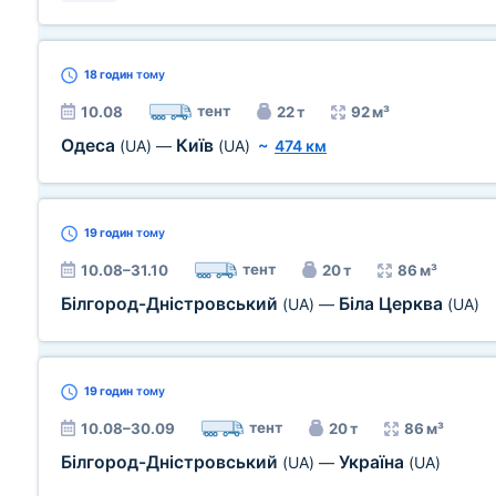
18 годин
тому
тент
10.08
22 т
92 м³
Одеса
Київ
(UA)
—
(UA)
~
474 км
19 годин
тому
тент
10.08–31.10
20 т
86 м³
Білгород-Дністровський
Біла Церква
(UA)
—
(UA)
19 годин
тому
тент
10.08–30.09
20 т
86 м³
Білгород-Дністровський
Україна
(UA)
—
(UA)