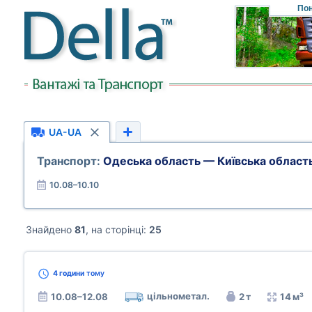
Пон
UA-UA
Транспорт:
Одеська область — Київська област
10.08–10.10
Знайдено
81
, на сторінці:
25
4 години
тому
цільнометал.
10.08–12.08
2 т
14 м³