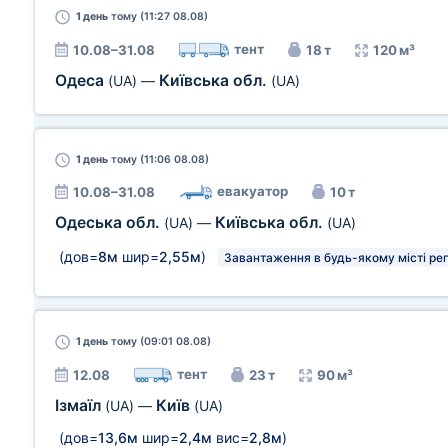
1 день
тому (11:27 08.08)
тент
10.08–31.08
18 т
120 м³
Одеса
Київська обл.
(UA)
—
(UA)
1 день
тому (11:06 08.08)
евакуатор
10.08–31.08
10 т
Одеська обл.
Київська обл.
(UA)
—
(UA)
(дов=
8м
шир=
2,55м
)
Завантаження в будь-якому місті рег
1 день
тому (09:01 08.08)
тент
12.08
23 т
90 м³
Ізмаїл
Київ
(UA)
—
(UA)
(дов=
13,6м
шир=
2,4м
вис=
2,8м
)