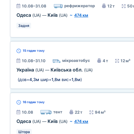
рефрижератор
10.08–31.08
12 т
50 
Одеса
Київ
(UA)
—
(UA)
~
474 км
Задня
15 годин
тому
мікроавтобус
10.08–31.10
4 т
12 м³
Україна
Київська обл.
(UA)
—
(UA)
(дов=
4,3м
шир=
1,8м
вис=
1,8м
)
16 годин
тому
тент
10.08
22 т
94 м³
Одеса
Київ
(UA)
—
(UA)
~
474 км
Штора