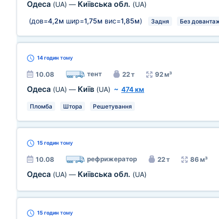
Одеса
Київська обл.
(UA)
—
(UA)
(дов=
4,2м
шир=
1,75м
вис=
1,85м
)
Задня
Без довантаж
14 годин
тому
тент
10.08
22 т
92 м³
Одеса
Київ
(UA)
—
(UA)
~
474 км
Пломба
Штора
Решетування
15 годин
тому
рефрижератор
10.08
22 т
86 м³
Одеса
Київська обл.
(UA)
—
(UA)
15 годин
тому