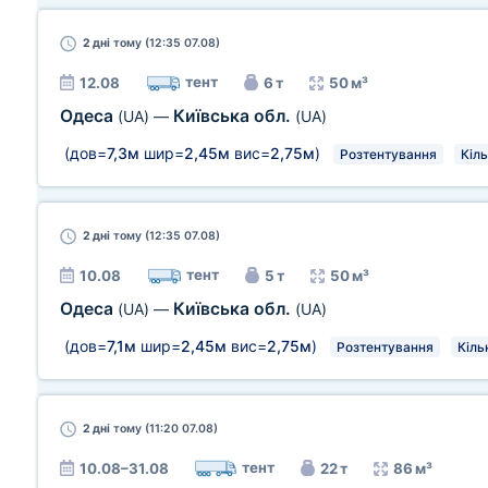
2 дні
тому (12:35 07.08)
тент
12.08
6 т
50 м³
Одеса
Київська обл.
(UA)
—
(UA)
(дов=
7,3м
шир=
2,45м
вис=
2,75м
)
Розтентування
Кіль
2 дні
тому (12:35 07.08)
тент
10.08
5 т
50 м³
Одеса
Київська обл.
(UA)
—
(UA)
(дов=
7,1м
шир=
2,45м
вис=
2,75м
)
Розтентування
Кіль
2 дні
тому (11:20 07.08)
тент
10.08–31.08
22 т
86 м³