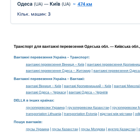
Одеса
Київ
(UA)
—
(UA)
~
474 км
Кільк. машин:
3
Транспорт для вантажні перевезення Одеська обл. — Київська обл., 
Вантажні перевезення Україна
– Транспорт:
|
вантажні перевезення Вінниця – Київ
вантажні перевезення Кропивниц
|
вантажні перевезення Одеса – Житомир
вантажні перевезення Одеса
Вантажні перевезення Україна –
Вантажі
:
|
|
вантажі Вінниця – Київ
вантажі Кропивницький – Київ
вантажі Миколаї
|
вантажі Одеса – Черкаси
вантажі Одеса – Чернігів
DELLA в інших країнах
:
|
|
грузоперевозки Украина
грузоперевозки Казахстан
грузоперевозки 
|
|
|
transportation Lithuania
transportation Estonia
відстані між містами
odl
Пошук вантажів
:
|
|
|
|
грузы Украина
грузы Казахстан
грузы Молдова
жүктер Қазақстан
m