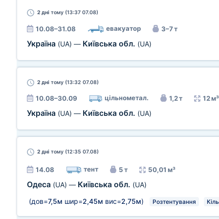
2 дні
тому (13:37 07.08)
евакуатор
10.08–31.08
3–7 т
Україна
Київська обл.
(UA)
—
(UA)
2 дні
тому (13:32 07.08)
цільнометал.
10.08–30.09
1,2 т
12 м³
Україна
Київська обл.
(UA)
—
(UA)
2 дні
тому (12:35 07.08)
тент
14.08
5 т
50,01 м³
Одеса
Київська обл.
(UA)
—
(UA)
(дов=
7,5м
шир=
2,45м
вис=
2,75м
)
Розтентування
Кіль