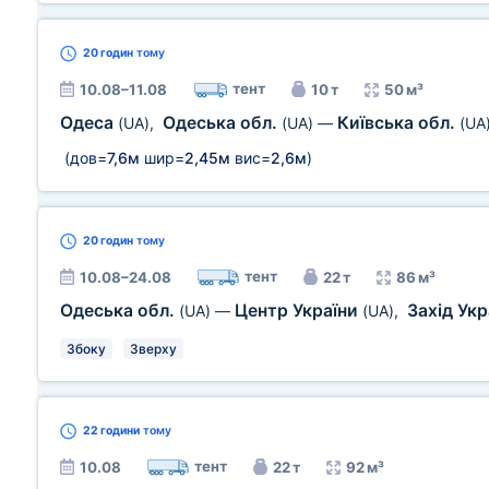
20 годин
тому
тент
10.08–11.08
10 т
50 м³
Одеса
Одеська обл.
Київська обл.
(UA)
,
(UA)
—
(UA
(дов=
7,6м
шир=
2,45м
вис=
2,6м
)
20 годин
тому
тент
10.08–24.08
22 т
86 м³
Одеська обл.
Центр України
Захід Ук
(UA)
—
(UA)
,
Збоку
Зверху
22 години
тому
тент
10.08
22 т
92 м³