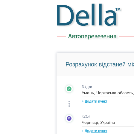
Розрахунок відстаней мі
Звідки
A
+
Додати пункт
Куди
B
+
Додати пункт