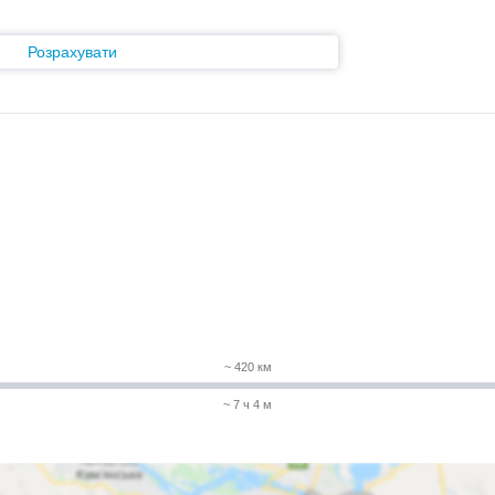
Розрахувати
~ 420 км
~ 7 ч 4 м