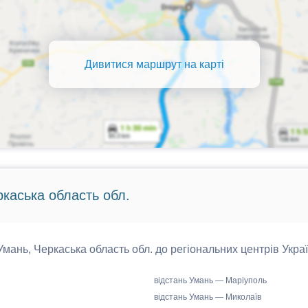
Дивитися маршрут на карті
ркаська область обл.
 Умань, Черкаська область обл. до регіональних центрів Украї
відстань Умань — Маріуполь
відстань Умань — Миколаїв