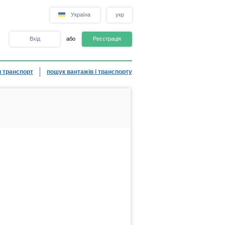
Україна
укр
Вхід
або
Реєстрація
 транспорт
пошук вантажів і транспорту