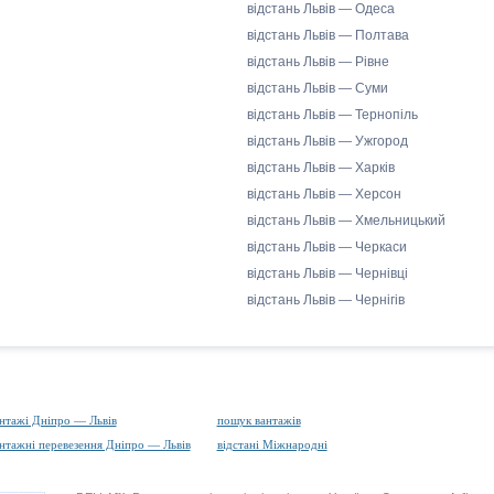
відстань Львів — Одеса
відстань Львів — Полтава
відстань Львів — Рівне
відстань Львів — Суми
відстань Львів — Тернопіль
відстань Львів — Ужгород
відстань Львів — Харків
відстань Львів — Херсон
відстань Львів — Хмельницький
відстань Львів — Черкаси
відстань Львів — Чернівці
відстань Львів — Чернігів
нтажі Дніпро — Львів
пошук вантажів
нтажні перевезення Дніпро — Львів
відстані Міжнародні