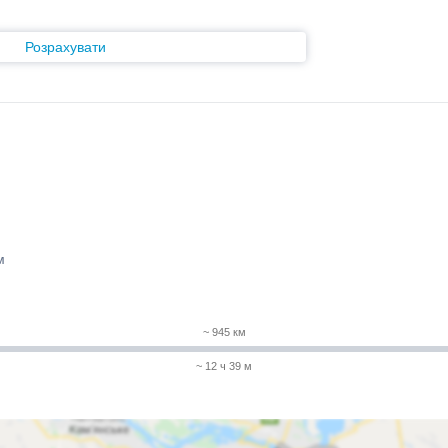
Розрахувати
м
~ 945 км
~ 12 ч 39 м