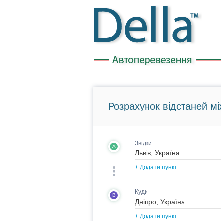
Розрахунок відстаней мі
Звідки
A
+
Додати пункт
Куди
B
+
Додати пункт