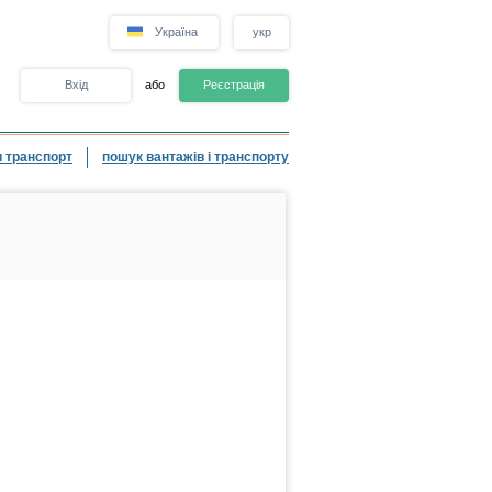
Україна
укр
Вхід
або
Реєстрація
 транспорт
пошук вантажів і транспорту