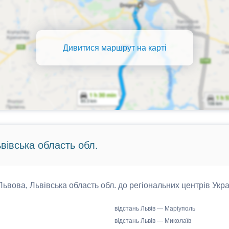
Дивитися маршрут на карті
ьвівська область обл.
 Львова, Львівська область обл. до регіональних центрів Укра
відстань Львів — Маріуполь
відстань Львів — Миколаїв