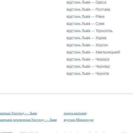
відстань Львів — Одеса
відстань Львів — Полтава
відстань Львів — Рівне
відстань Львів — Суми
відстань Львів — Тернопіль
відстань Львів — Харків
відстань Львів — Херсон
відстань Львів — Хмельницький
відстань Львів — Черкаси
відстань Львів — Чернівці
відстань Львів — Чернігів
вантажі Ужгород — Львів
пошук вантажів
вантажні перевезення Ужгород — Львів
відстані Міжнародні