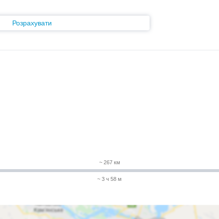
Розрахувати
~ 267 км
~ 3 ч 58 м