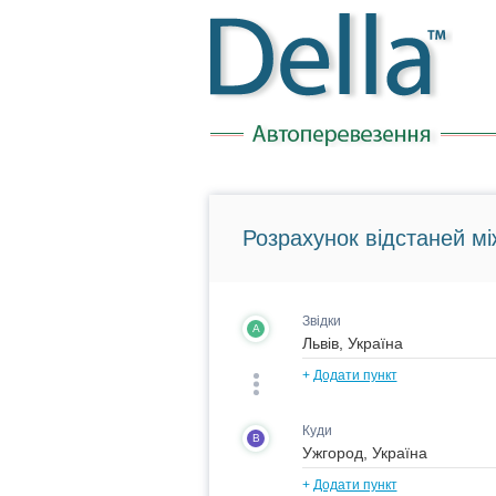
Розрахунок відстаней мі
Звідки
A
+
Додати пункт
Куди
B
+
Додати пункт