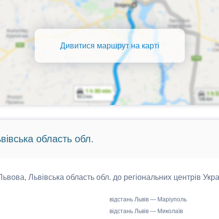
Дивитися маршрут на карті
ьвівська область обл.
 Львова, Львівська область обл. до регіональних центрів Укра
відстань Львів — Маріуполь
відстань Львів — Миколаїв