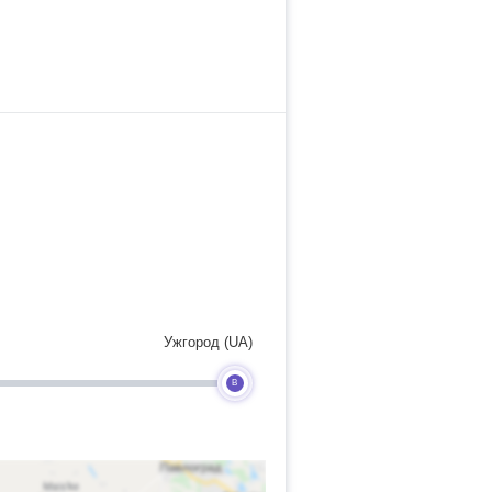
Ужгород (UA)
B