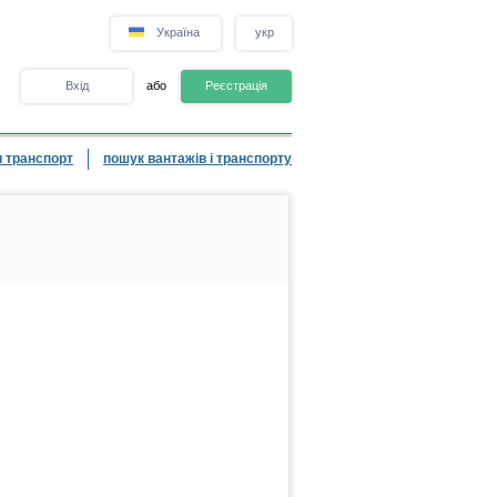
Україна
укр
Вхід
або
Реєстрація
 транспорт
пошук вантажів і транспорту