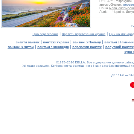
DELLA™
Розрахунок 
автомобільних
переве
Наша
мапа автомобіл
Львів — Чернігів. Дяку
г
|
|
Ціна перевезення
Вартість перевезення Україна
Ціни на міжнаро
|
|
|
знайти вантаж
вантажі Україна
вантажі з Польщі
вантажі з Німечч
|
|
|
вантажі з Литви
вантажі з Фінляндії
перевезти вантаж
попутний вантаж
курс 
©1995–2026 DELLA. Все содержание данного сайта, 
Усі права захищені.
Копіювання та розміщення в інших засобах інформації та
ДЕЛЛА® —
ВА
0.13(aws4)
090826-14:49:35
м