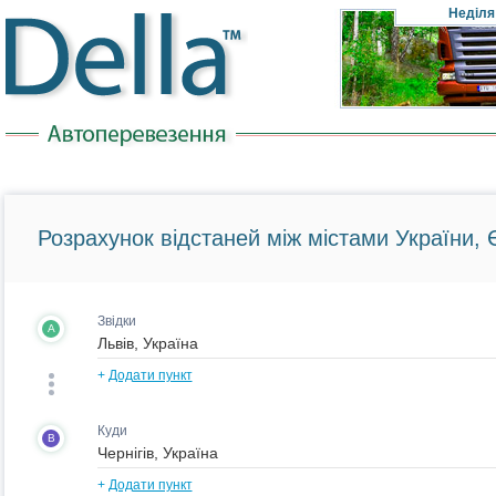
Неділя
Розрахунок відстаней між містами України, Є
Звідки
A
+
Додати пункт
Куди
B
+
Додати пункт