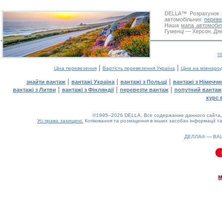
DELLA™
Розрахунок 
автомобільних
переве
Наша
мапа автомобіл
Гуменці — Херсон. Дяк
г
|
|
Ціна перевезення
Вартість перевезення Україна
Ціни на міжнаро
|
|
|
знайти вантаж
вантажі Україна
вантажі з Польщі
вантажі з Німечч
|
|
|
вантажі з Литви
вантажі з Фінляндії
перевезти вантаж
попутний вантаж
курс 
©1995–2026 DELLA. Все содержание данного сайта, 
Усі права захищені.
Копіювання та розміщення в інших засобах інформації та
ДЕЛЛА® —
ВА
0.1(aws3)
100826-10:35:52
м