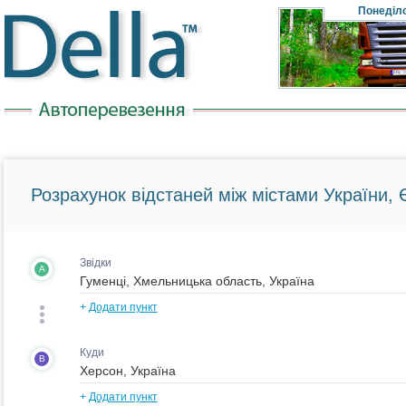
Понеділ
Розрахунок відстаней між містами України, Є
Звідки
A
+
Додати пункт
Куди
B
+
Додати пункт