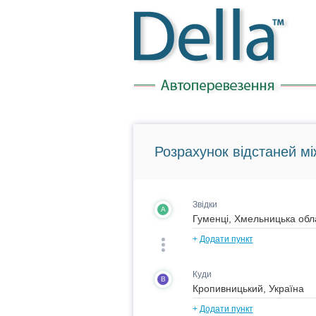
Розрахунок відстаней мі
Звідки
A
+
Додати пункт
Куди
B
+
Додати пункт