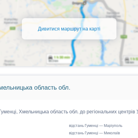
Дивитися маршрут на карті
Хмельницька область обл.
 Гуменці, Хмельницька область обл. до регіональних центрів 
відстань Гуменці — Маріуполь
відстань Гуменці — Миколаїв