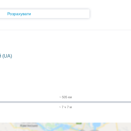
Розрахувати
 (UA)
~ 505 км
~ 7 ч 7 м