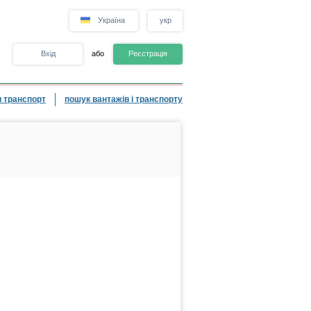
Україна
укр
Вхід
або
Реєстрація
 транспорт
пошук вантажів і транспорту