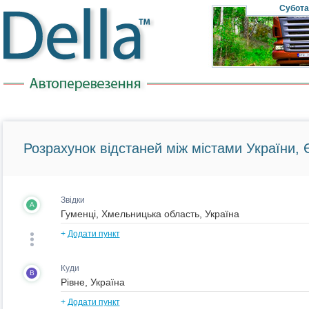
Субота
Розрахунок відстаней між містами України, Є
Звідки
A
+
Додати пункт
Куди
B
+
Додати пункт