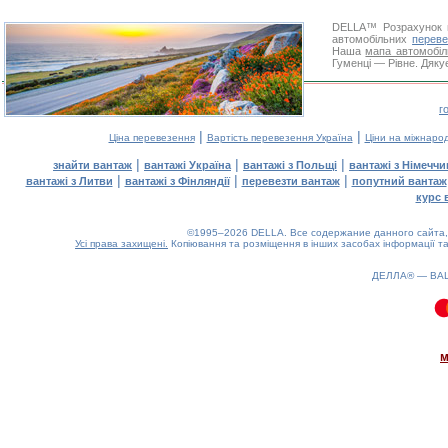
DELLA™
Розрахунок 
автомобільних
переве
Наша
мапа автомобіл
Гуменці — Рівне. Дякує
г
|
|
Ціна перевезення
Вартість перевезення Україна
Ціни на міжнаро
|
|
|
знайти вантаж
вантажі Україна
вантажі з Польщі
вантажі з Німечч
|
|
|
вантажі з Литви
вантажі з Фінляндії
перевезти вантаж
попутний вантаж
курс 
©1995–2026 DELLA. Все содержание данного сайта, 
Усі права захищені.
Копіювання та розміщення в інших засобах інформації та
ДЕЛЛА® —
ВА
0.07(aws4)
080826-18:35:35
м