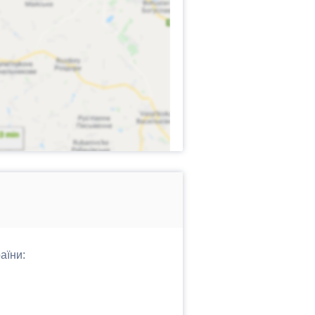
аїни: