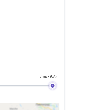
Луцьк (UA)
B