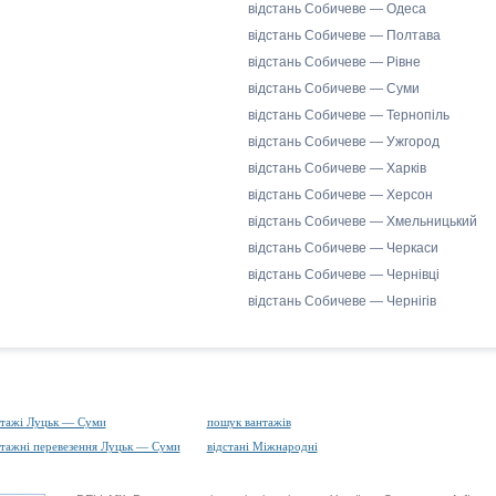
відстань Собичеве — Одеса
відстань Собичеве — Полтава
відстань Собичеве — Рівне
відстань Собичеве — Суми
відстань Собичеве — Тернопіль
відстань Собичеве — Ужгород
відстань Собичеве — Харків
відстань Собичеве — Херсон
відстань Собичеве — Хмельницький
відстань Собичеве — Черкаси
відстань Собичеве — Чернівці
відстань Собичеве — Чернігів
нтажі Луцьк — Суми
пошук вантажів
тажні перевезення Луцьк — Суми
відстані Міжнародні