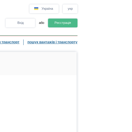
Україна
укр
Вхід
або
Реєстрація
 транспорт
пошук вантажів і транспорту