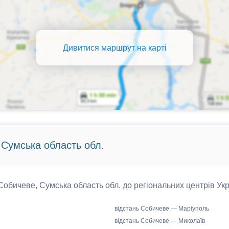
Дивитися маршрут на карті
 Сумська область обл.
 Собичеве, Сумська область обл. до регіональних центрів Укр
відстань Собичеве — Маріуполь
відстань Собичеве — Миколаїв