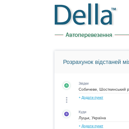
Розрахунок відстаней мі
Звідки
A
+
Додати пункт
Куди
B
+
Додати пункт