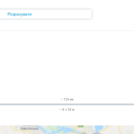
Розрахувати
~ 719 км
~ 8 ч 33 м