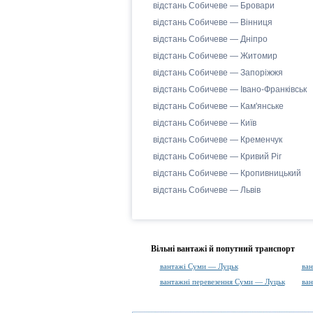
відстань Собичеве — Бровари
відстань Собичеве — Вінниця
відстань Собичеве — Дніпро
відстань Собичеве — Житомир
відстань Собичеве — Запоріжжя
відстань Собичеве — Івано-Франківськ
відстань Собичеве — Кам'янське
відстань Собичеве — Київ
відстань Собичеве — Кременчук
відстань Собичеве — Кривий Ріг
відстань Собичеве — Кропивницький
відстань Собичеве — Львів
Вільні вантажі й попутний транспорт
вантажі Суми — Луцьк
ва
вантажні перевезення Суми — Луцьк
ван