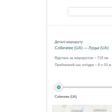
Деталі маршруту:
Собичеве (UA) — Луцьк (UA)
Відстань за маршрутом ~
719 км
Приблизний час поїздки ~
8 ч 33 м
A
Собичеве (UA)