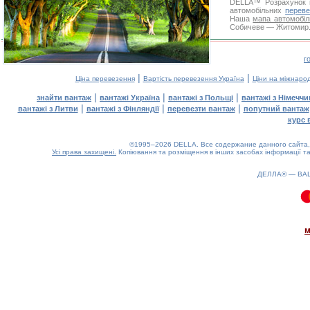
DELLA™
Розрахунок 
автомобільних
переве
Наша
мапа автомобіл
Собичеве — Житомир. Д
г
|
|
Ціна перевезення
Вартість перевезення Україна
Ціни на міжнаро
|
|
|
знайти вантаж
вантажі Україна
вантажі з Польщі
вантажі з Німечч
|
|
|
вантажі з Литви
вантажі з Фінляндії
перевезти вантаж
попутний вантаж
курс 
©1995–2026 DELLA. Все содержание данного сайта, 
Усі права захищені.
Копіювання та розміщення в інших засобах інформації та
ДЕЛЛА® —
ВА
0.07(aws4)
090826-14:07:19
м