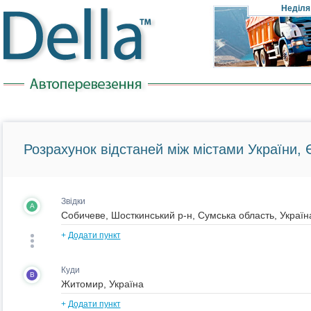
Неділя
Розрахунок відстаней між містами України, Є
Звідки
A
+
Додати пункт
Куди
B
+
Додати пункт