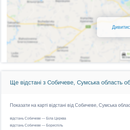
Дивитис
Ще відстані з Собичеве, Сумська область об
Показати на карті відстані від Собичеве, Сумська облас
відстань Собичеве — Біла Церква
відстань Собичеве — Бориспіль