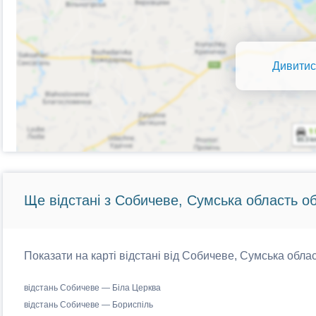
Дивитис
Ще відстані з Собичеве, Сумська область об
Показати на карті відстані від Собичеве, Сумська облас
відстань Собичеве — Біла Церква
відстань Собичеве — Бориспіль