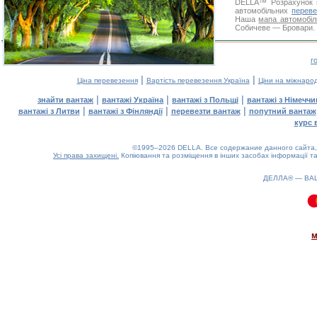
DELLA™
Розрахунок 
автомобільних
переве
Наша
мапа автомобіл
Собичеве — Бровари. Д
г
|
|
Ціна перевезення
Вартість перевезення Україна
Ціни на міжнаро
|
|
|
знайти вантаж
вантажі Україна
вантажі з Польщі
вантажі з Німечч
|
|
|
вантажі з Литви
вантажі з Фінляндії
перевезти вантаж
попутний вантаж
курс 
©1995–2026 DELLA. Все содержание данного сайта, 
Усі права захищені.
Копіювання та розміщення в інших засобах інформації та
ДЕЛЛА® —
ВА
0.09(aws3)
090826-06:28:11
м