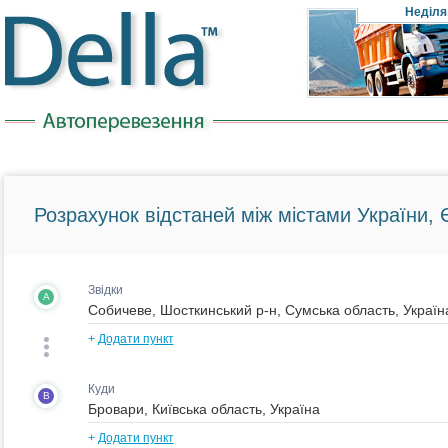
Неділя
Розрахунок відстаней між містами України, Є
Звідки
A
+
Додати пункт
Куди
B
+
Додати пункт