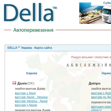
Субо
DELLA™ Україна - Карта сайта
Пошук вільних і попутних 
А
Б
В
Г
Д
Е
Ж
З
І
Й
К
Європа
Україн
Данія
(DK)
Дніпро
знайти вантаж Данія
знайти ванта
вантажі з Данії
вантажі з Дні
вантажі Данія - Україна
вантажі до Дн
вантажі Україна - Данія
перевезти ва
вантажі у Данію
вантажні пер
перевезти вантаж Данія
області