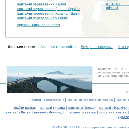
вантажні пер
вантажні перевезення з Данії
області
вантажні перевезення Данія - Україна
вантажні перевезення Україна - Данія
вантажні перевезення у Данію
відстань Київ - Копенгаген
Дивіться також:
Загальна карта сайта
Внутрішні напрями
Міжна
Компанія DELLA™ В
інформаційний сер
актуальність інформа
го
|
|
Тарифи на перевезення
Тарифи на перевезення Україна
Тарифи н
|
|
|
знайти вантаж
вантажі Україна
вантажі з Польщі
вантажі з Німеччин
|
|
|
вантажі з Литви
вантажі з Фінляндії
перевезти вантаж
попутний вантаж
курс в
©1995–2026 DELLA. Все содержание данного сайта, в