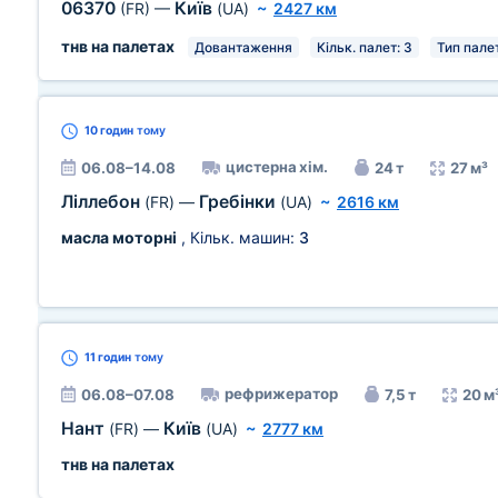
06370
Київ
(FR)
—
(UA)
~
2427 км
тнв на палетах
Довантаження
Кільк. палет: 3
Тип палет
10 годин
тому
цистерна хім.
06.08–14.08
24 т
27 м³
Ліллебон
Гребінки
(FR)
—
(UA)
~
2616 км
масла моторні
, Кільк. машин:
3
11 годин
тому
рефрижератор
06.08–07.08
7,5 т
20 м
Нант
Київ
(FR)
—
(UA)
~
2777 км
тнв на палетах