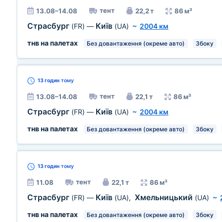
тент
13.08–14.08
22,2 т
86 м³
Страсбург
Київ
(FR)
—
(UA)
~
2004 км
тнв на палетах
Без довантаження (окреме авто)
Збоку
13 годин
тому
тент
13.08–14.08
22,1 т
86 м³
Страсбург
Київ
(FR)
—
(UA)
~
2004 км
тнв на палетах
Без довантаження (окреме авто)
Збоку
13 годин
тому
тент
11.08
22,1 т
86 м³
Страсбург
Київ
Хмельницький
(FR)
—
(UA)
,
(UA)
~
тнв на палетах
Без довантаження (окреме авто)
Збоку