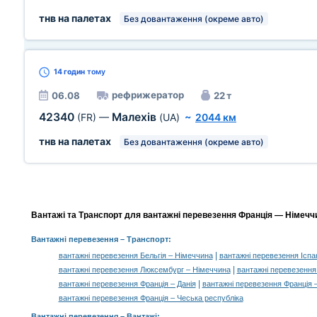
тнв на палетах
Без довантаження (окреме авто)
14 годин
тому
рефрижератор
06.08
22 т
42340
Малехів
(FR)
—
(UA)
~
2044 км
тнв на палетах
Без довантаження (окреме авто)
Вантажі та Транспорт для вантажні перевезення Франція — Німеччи
Вантажні перевезення
– Транспорт:
|
вантажні перевезення Бельгія – Німеччина
вантажні перевезення Іспа
|
вантажні перевезення Люксембург – Німеччина
вантажні перевезення
|
вантажні перевезення Франція – Данія
вантажні перевезення Франція 
вантажні перевезення Франція – Чеська республіка
Вантажні перевезення –
Вантажі
: