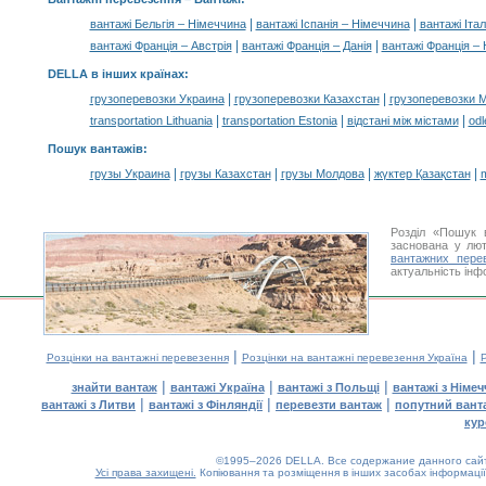
|
|
вантажі Бельгія – Німеччина
вантажі Іспанія – Німеччина
вантажі Іта
|
|
вантажі Франція – Австрія
вантажі Франція – Данія
вантажі Франція –
DELLA в інших країнах
:
|
|
грузоперевозки Украина
грузоперевозки Казахстан
грузоперевозки 
|
|
|
transportation Lithuania
transportation Estonia
відстані між містами
odl
Пошук вантажів
:
|
|
|
|
грузы Украина
грузы Казахстан
грузы Молдова
жүктер Қазақстан
m
Розділ «Пошук 
заснована у лют
вантажних пере
актуальність інф
|
|
Розцінки на вантажні перевезення
Розцінки на вантажні перевезення Україна
Р
|
|
|
знайти вантаж
вантажі Україна
вантажі з Польщі
вантажі з Німе
|
|
|
вантажі з Литви
вантажі з Фінляндії
перевезти вантаж
попутний вант
кур
©1995–2026 DELLA. Все содержание данного сайта
Усі права захищені.
Копіювання та розміщення в інших засобах інформації