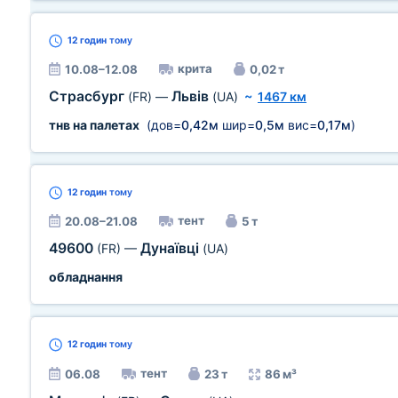
12 годин
тому
крита
10.08–12.08
0,02 т
Страсбург
Львів
(FR)
—
(UA)
~
1467 км
тнв на палетах
(дов=
0,42м
шир=
0,5м
вис=
0,17м
)
12 годин
тому
тент
20.08–21.08
5 т
49600
Дунаївці
(FR)
—
(UA)
обладнання
12 годин
тому
тент
06.08
23 т
86 м³