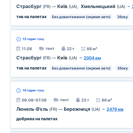
Страсбург
Київ
Хмельницький
(FR)
—
(UA)
,
(UA)
~
тнв на палетах
Без довантаження (окреме авто)
Збоку
13 годин
тому
тент
11.08
22 т
86 м³
Страсбург
Київ
(FR)
—
(UA)
~
2004 км
тнв на палетах
Без довантаження (окреме авто)
Збоку
14 годин
тому
тент
06.08–07.08
23 т
86 м³
Люнель-В'єль
Бережниця
(FR)
—
(UA)
~
2479 км
добрива на палетах