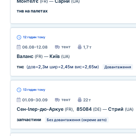
Монтел'є
Сарни
(FR)
—
(UA)
тнв на палетах
12 годин
тому
тент
06.08–12.08
1,7 т
Валанс
Київ
(FR)
—
(UA)
тнс
(дов=
2,3м
шир=
2,45м
вис=
2,65м
)
Довантаження
13 годин
тому
тент
01.09–30.09
22 т
Сен-Ілер-дю-Аркуе
85084
Стрий
(FR)
,
(DE)
—
(UA)
запчастини
Без довантаження (окреме авто)