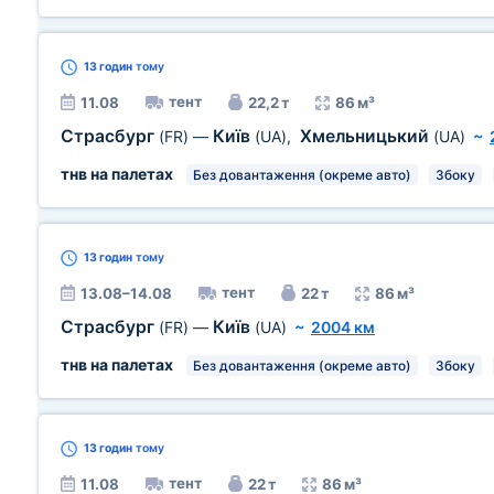
13 годин
тому
тент
11.08
22,2 т
86 м³
Страсбург
Київ
Хмельницький
(FR)
—
(UA)
,
(UA)
~
тнв на палетах
Без довантаження (окреме авто)
Збоку
13 годин
тому
тент
13.08–14.08
22 т
86 м³
Страсбург
Київ
(FR)
—
(UA)
~
2004 км
тнв на палетах
Без довантаження (окреме авто)
Збоку
13 годин
тому
тент
11.08
22 т
86 м³