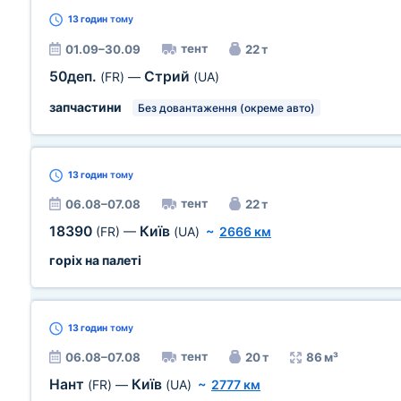
13 годин
тому
тент
01.09–30.09
22 т
50деп.
Стрий
(FR)
—
(UA)
запчастини
Без довантаження (окреме авто)
13 годин
тому
тент
06.08–07.08
22 т
18390
Київ
(FR)
—
(UA)
~
2666 км
горіх на палеті
13 годин
тому
тент
06.08–07.08
20 т
86 м³
Нант
Київ
(FR)
—
(UA)
~
2777 км