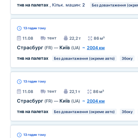
тнв на палетах
, Кільк. машин:
2
Без довантаження (окре
13 годин
тому
тент
11.08
22,2 т
86 м³
Страсбург
Київ
(FR)
—
(UA)
~
2004 км
тнв на палетах
Без довантаження (окреме авто)
Збоку
13 годин
тому
тент
11.08
22,1 т
86 м³
Страсбург
Київ
(FR)
—
(UA)
~
2004 км
тнв на палетах
Без довантаження (окреме авто)
Збоку
13 годин
тому