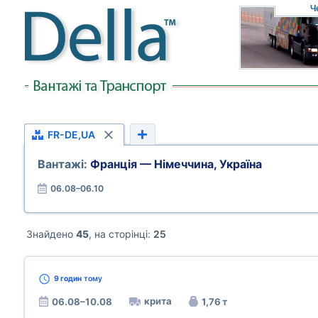
Ч
FR-DE,UA
Вантажі:
Франція — Німеччина, Україна
06.08–06.10
Знайдено
45
, на сторінці:
25
9 годин
тому
крита
06.08–10.08
1,76 т