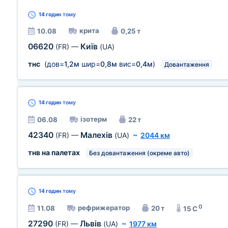
14 годин
тому
крита
10.08
0,25 т
06620
Київ
(FR)
—
(UA)
тнс
(дов=
1,2м
шир=
0,8м
вис=
0,4м
)
Довантаження
14 годин
тому
ізотерм
06.08
22 т
42340
Малехів
(FR)
—
(UA)
~
2044 км
тнв на палетах
Без довантаження (окреме авто)
14 годин
тому
0
рефрижератор
11.08
20 т
15 C
27290
Львів
(FR)
—
(UA)
~
1977 км