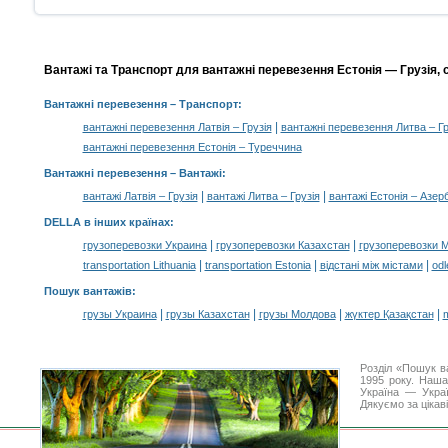
Вантажі та Транспорт для вантажні перевезення Естонія — Грузія, 
Вантажні перевезення
– Транспорт:
|
вантажні перевезення Латвія – Грузія
вантажні перевезення Литва – Гр
вантажні перевезення Естонія – Туреччина
Вантажні перевезення –
Вантажі
:
|
|
вантажі Латвія – Грузія
вантажі Литва – Грузія
вантажі Естонія – Азе
DELLA в інших країнах
:
|
|
грузоперевозки Украина
грузоперевозки Казахстан
грузоперевозки 
|
|
|
transportation Lithuania
transportation Estonia
відстані між містами
odl
Пошук вантажів
:
|
|
|
|
грузы Украина
грузы Казахстан
грузы Молдова
жүктер Қазақстан
m
Розділ «Пошук в
1995 року. Наша
Україна — Украї
Дякуємо за цікав