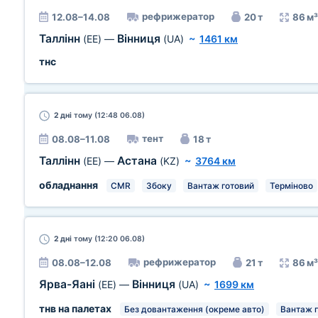
рефрижератор
12.08–14.08
20 т
86 м³
Таллінн
Вінниця
(EE)
—
(UA)
~
1461 км
тнс
2 дні
тому (12:48 06.08)
тент
08.08–11.08
18 т
Таллінн
Астана
(EE)
—
(KZ)
~
3764 км
обладнання
CMR
Збоку
Вантаж готовий
Терміново
2 дні
тому (12:20 06.08)
рефрижератор
08.08–12.08
21 т
86 м³
Ярва-Яані
Вінниця
(EE)
—
(UA)
~
1699 км
тнв на палетах
Без довантаження (окреме авто)
Вантаж 