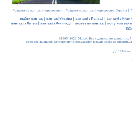
|
|
Розцінки на вантажні перевезення
Розцінки на вантажні перевезення Україна
Р
|
|
|
знайти вантаж
вантажі Україна
вантажі з Польщі
вантажі з Німе
|
|
|
вантажі з Литви
вантажі з Фінляндії
перевезти вантаж
попутний вант
кур
©1995–2026 DELLA. Все содержание данного сайта
Усі права захищені.
Копіювання та розміщення в інших засобах інформації
ДЕЛЛА® —
0.2(aws3)
080826-18:06:13