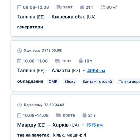
тент
08.08–12.08
21 т
86 м³
Таллінн
Київська обл.
(EE)
—
(UA)
генератори
3 дні
тому (11:13 05.08)
тент
10.08–11.08
18 т
Таллінн
Алмати
(EE)
—
(KZ)
~
4994 км
обладнання
CMR
Збоку
Вантаж готовий
Тільки пер
5 днів
тому (12:30 03.08)
крита
10.08–14.08
21 т
Маарду
Харків
(EE)
—
(UA)
~
1515 км
тнв на палетах
, Кільк. машин:
4