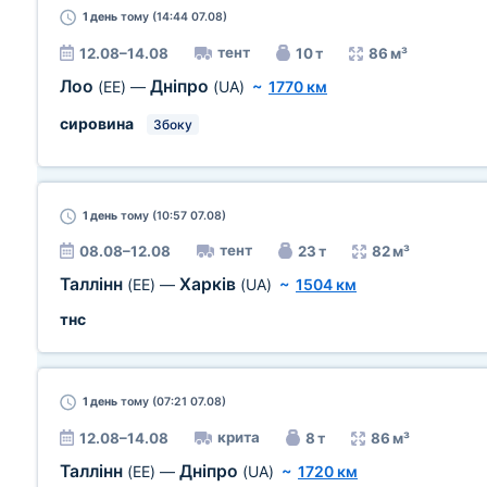
1 день
тому (14:44 07.08)
тент
12.08–14.08
10 т
86 м³
Лоо
Дніпро
(EE)
—
(UA)
~
1770 км
сировина
Збоку
1 день
тому (10:57 07.08)
тент
08.08–12.08
23 т
82 м³
Таллінн
Харків
(EE)
—
(UA)
~
1504 км
тнс
1 день
тому (07:21 07.08)
крита
12.08–14.08
8 т
86 м³
Таллінн
Дніпро
(EE)
—
(UA)
~
1720 км