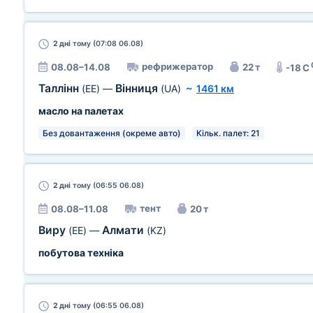
2 дні
тому (07:08 06.08)
рефрижератор
08.08–14.08
22 т
-18 C
Таллінн
Вінниця
(EE)
—
(UA)
~
1461 км
масло на палетах
Без довантаження (окреме авто)
Кільк. палет: 21
2 дні
тому (06:55 06.08)
тент
08.08–11.08
20 т
Виру
Алмати
(EE)
—
(KZ)
побутова техніка
2 дні
тому (06:55 06.08)