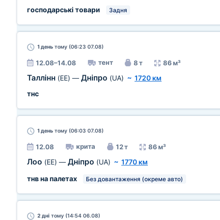
господарські товари
Задня
1 день
тому (06:23 07.08)
тент
12.08–14.08
8 т
86 м³
Таллінн
Дніпро
(EE)
—
(UA)
~
1720 км
тнс
1 день
тому (06:03 07.08)
крита
12.08
12 т
86 м³
Лоо
Дніпро
(EE)
—
(UA)
~
1770 км
тнв на палетах
Без довантаження (окреме авто)
2 дні
тому (14:54 06.08)