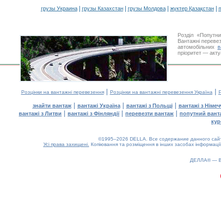
|
|
|
|
грузы Украина
грузы Казахстан
грузы Молдова
жүктер Қазақстан
m
Розділ «Попутн
Вантажні перевез
автомобільних
в
пріоритет — акту
|
|
Розцінки на вантажні перевезення
Розцінки на вантажні перевезення Україна
Р
|
|
|
знайти вантаж
вантажі Україна
вантажі з Польщі
вантажі з Німе
|
|
|
вантажі з Литви
вантажі з Фінляндії
перевезти вантаж
попутний вант
кур
©1995–2026 DELLA. Все содержание данного сайта
Усі права захищені.
Копіювання та розміщення в інших засобах інформації
ДЕЛЛА® —
0.2(aws2)
080826-12:27:48