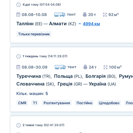
4 дні
тому (07:54 04.08)
тент
08.08–10.08
20 т
92 м³
Таллінн
Алмати
(EE)
—
(KZ)
~
4994 км
Тільки перевізник
1 тиждень
тому (14:11 29.07)
тент
08.08–30.09
24 т
100 м³
Туреччина
Польща
Болгарія
Руму
(TR)
,
(PL)
,
(BG)
,
Словаччина
Греція
Україна
(SK)
,
(GR)
—
(UA)
Кільк. машин:
5
CMR
T1
Розтентування
Постійно
Цілодобово
Пло
2 тижні
тому (02:41 20.07)