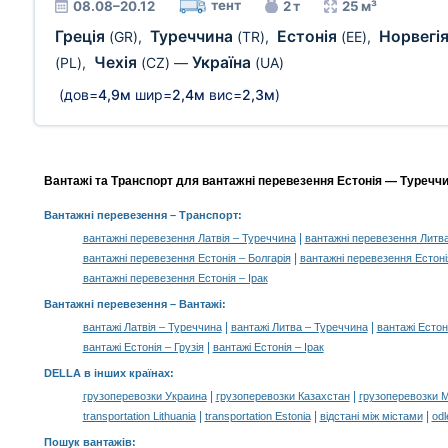
тент
08.08–20.12
2 т
25 м³
Греція
Туреччина
Естонія
Норвегі
(GR)
,
(TR)
,
(EE)
,
Чехія
Україна
(PL)
,
(CZ)
—
(UA)
(дов=
4,9м
шир=
2,4м
вис=
2,3м
)
Вантажі та Транспорт для вантажні перевезення Естонія — Туреччи
Вантажні перевезення
– Транспорт:
|
вантажні перевезення Латвія – Туреччина
вантажні перевезення Литв
|
вантажні перевезення Естонія – Болгарія
вантажні перевезення Естоні
вантажні перевезення Естонія – Ірак
Вантажні перевезення –
Вантажі
:
|
|
вантажі Латвія – Туреччина
вантажі Литва – Туреччина
вантажі Естон
|
вантажі Естонія – Грузія
вантажі Естонія – Ірак
DELLA в інших країнах
:
|
|
грузоперевозки Украина
грузоперевозки Казахстан
грузоперевозки 
|
|
|
transportation Lithuania
transportation Estonia
відстані між містами
odl
Пошук вантажів
: