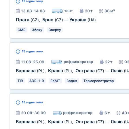
15 годин
тому
тент
13.08–14.08
20 т
86 м³
Прага
Брно
Україна
(CZ)
,
(CZ)
—
(UA)
CMR
Збоку
Зверху
15 годин
тому
рефрижератор
11.08–25.09
22 т
92
Варшава
Краків
Острава
Львів
(PL)
,
(PL)
,
(CZ)
—
(U
TIR
ADR: 1-9
EKMT
Задня
Термореєстратор
15 годин
тому
рефрижератор
20.08–30.09
6 т
40 
Варшава
Краків
Острава
Львів
(PL)
,
(PL)
,
(CZ)
—
(U