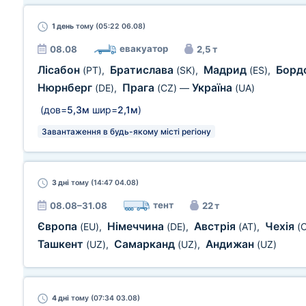
1 день
тому (05:22 06.08)
евакуатор
08.08
2,5 т
Лісабон
Братислава
Мадрид
Борд
(PT)
,
(SK)
,
(ES)
,
Нюрнберг
Прага
Україна
(DE)
,
(CZ)
—
(UA)
(дов=
5,3м
шир=
2,1м
)
Завантаження в будь-якому місті регіону
3 дні
тому (14:47 04.08)
тент
08.08–31.08
22 т
Європа
Німеччина
Австрія
Чехія
(EU)
,
(DE)
,
(AT)
,
(
Ташкент
Самарканд
Андижан
(UZ)
,
(UZ)
,
(UZ)
4 дні
тому (07:34 03.08)