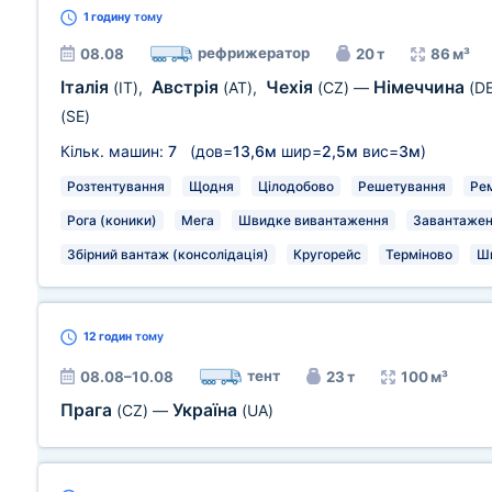
1 годину
тому
рефрижератор
08.08
20 т
86 м³
Італія
Австрія
Чехія
Німеччина
(IT)
,
(AT)
,
(CZ)
—
(DE
(SE)
Кільк. машин:
7
(дов=
13,6м
шир=
2,5м
вис=
3м
)
Розтентування
Щодня
Цілодобово
Решетування
Рем
Рога (коники)
Мега
Швидке вивантаження
Завантаженн
Збірний вантаж (консолідація)
Кругорейс
Терміново
Ш
12 годин
тому
тент
08.08–10.08
23 т
100 м³
Прага
Україна
(CZ)
—
(UA)