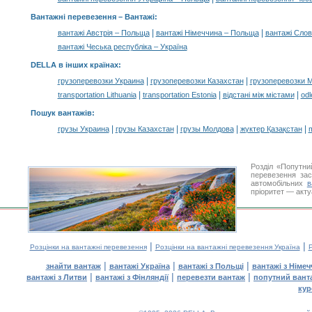
Вантажні перевезення –
Вантажі
:
|
|
вантажі Австрія – Польща
вантажі Німеччина – Польща
вантажі Сло
вантажі Чеська республіка – Україна
DELLA в інших країнах
:
|
|
грузоперевозки Украина
грузоперевозки Казахстан
грузоперевозки 
|
|
|
transportation Lithuania
transportation Estonia
відстані між містами
odl
Пошук вантажів
:
|
|
|
|
грузы Украина
грузы Казахстан
грузы Молдова
жүктер Қазақстан
m
Розділ «Попутни
перевезення за
автомобільних
в
пріоритет — акту
|
|
Розцінки на вантажні перевезення
Розцінки на вантажні перевезення Україна
Р
|
|
|
знайти вантаж
вантажі Україна
вантажі з Польщі
вантажі з Німе
|
|
|
вантажі з Литви
вантажі з Фінляндії
перевезти вантаж
попутний вант
кур