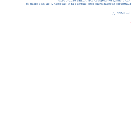
©1995–2026 DELLA. Все содержание данного сайта
Усі права захищені.
Копіювання та розміщення в інших засобах інформації
ДЕЛЛА® —
0.17(aws4)
080826-06:45:30