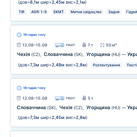
(дов=
8,1м
шир=
2,45м
вис=
2,1м
)
TIR
ADR: 1-9
EKMT
Митне свідоцтво
Задня
Гідро
16 годин
тому
тент
12.08–15.08
7 т
50 м³
Чехія
Словаччина
Угорщина
Укр
(CZ)
,
(SK)
,
(HU)
—
(дов=
7,3м
шир=
2,48м
вис=
2,8м
)
Розтентування
Пост
16 годин
тому
тент
12.08–15.08
5 т
Словаччина
Чехія
Угорщина
Укр
(SK)
,
(CZ)
,
(HU)
—
(дов=
7,3м
шир=
2,45м
вис=
2,8м
)