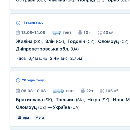
18 годин
тому
тент
13.08–14.08
13 т
40 м³
Жиліна
Злін
Годонін
Оломоуц
(SK)
,
(CZ)
,
(CZ)
,
(CZ)
Дніпропетровська обл.
(UA)
(дов=
6,4м
шир=
2,4м
вис=
2,75м
)
20 годин
тому
тент
08.08–10.08
22 т
105 м³
Братислава
Тренчин
Нітра
Нове М
(SK)
,
(SK)
,
(SK)
,
Оломоуц
Україна
(CZ)
—
(UA)
Штора
Мега