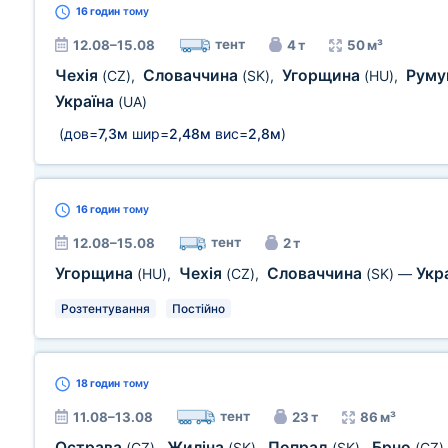
16 годин
тому
тент
12.08–15.08
4 т
50 м³
Чехія
Словаччина
Угорщина
Руму
(CZ)
,
(SK)
,
(HU)
,
Україна
(UA)
(дов=
7,3м
шир=
2,48м
вис=
2,8м
)
16 годин
тому
тент
12.08–15.08
2 т
Угорщина
Чехія
Словаччина
Укр
(HU)
,
(CZ)
,
(SK)
—
Розтентування
Постійно
18 годин
тому
тент
11.08–13.08
23 т
86 м³
Острава
Жиліна
Попрад
Брно
(CZ)
,
(SK)
,
(SK)
,
(CZ)