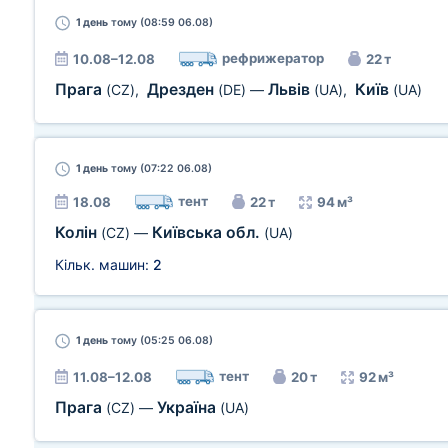
1 день
тому (08:59 06.08)
рефрижератор
10.08–12.08
22 т
Прага
Дрезден
Львів
Київ
(CZ)
,
(DE)
—
(UA)
,
(UA)
1 день
тому (07:22 06.08)
тент
18.08
22 т
94 м³
Колін
Київська обл.
(CZ)
—
(UA)
Кільк. машин:
2
1 день
тому (05:25 06.08)
тент
11.08–12.08
20 т
92 м³
Прага
Україна
(CZ)
—
(UA)