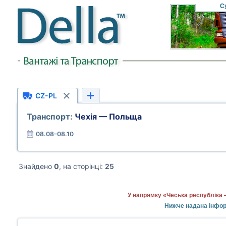
С
CZ-PL
Транспорт:
Чехія — Польща
08.08–08.10
Знайдено
0
, на сторінці:
25
У напрямку «Чеська республіка 
Нижче надана інформ