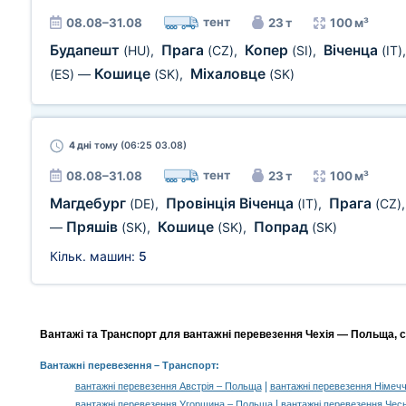
тент
08.08–31.08
23 т
100 м³
Будапешт
Прага
Копер
Віченца
(HU)
,
(CZ)
,
(SI)
,
(IT)
Кошице
Міхаловце
(ES)
—
(SK)
,
(SK)
4 дні
тому (06:25 03.08)
тент
08.08–31.08
23 т
100 м³
Магдебург
Провінція Віченца
Прага
(DE)
,
(IT)
,
(CZ)
Пряшів
Кошице
Попрад
—
(SK)
,
(SK)
,
(SK)
Кільк. машин:
5
Вантажі та Транспорт для вантажні перевезення Чехія — Польща, с
Вантажні перевезення
– Транспорт:
|
вантажні перевезення Австрія – Польща
вантажні перевезення Німеч
|
вантажні перевезення Угорщина – Польща
вантажні перевезення Чесь