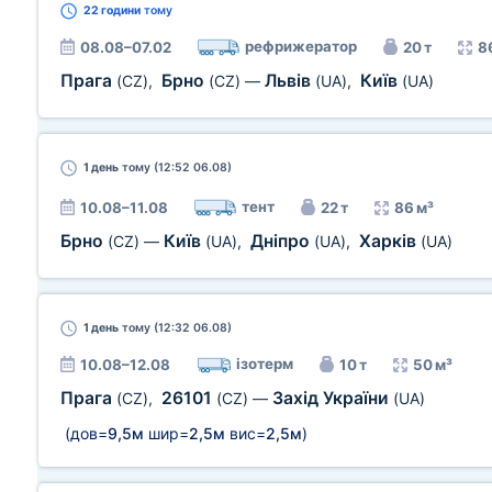
22 години
тому
рефрижератор
08.08–07.02
20 т
8
Прага
Брно
Львів
Київ
(CZ)
,
(CZ)
—
(UA)
,
(UA)
1 день
тому (12:52 06.08)
тент
10.08–11.08
22 т
86 м³
Брно
Київ
Дніпро
Харків
(CZ)
—
(UA)
,
(UA)
,
(UA)
1 день
тому (12:32 06.08)
ізотерм
10.08–12.08
10 т
50 м³
Прага
26101
Захід України
(CZ)
,
(CZ)
—
(UA)
(дов=
9,5м
шир=
2,5м
вис=
2,5м
)