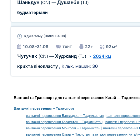
Шаньдун
Душанбе
(CN)
—
(TJ)
будматеріали
6 днів
тому (06:09 04.08)
тент
10.08–31.08
22 т
92 м³
Чугучак
Худжанд
(CN)
—
(TJ)
~
2024 км
крихта пінопласту
, Кільк. машин:
30
Вантажі та Транспорт для вантажні перевезення Китай — Таджикист
Вантажні перевезення
– Транспорт:
|
вантажні перевезення Бангладеш – Таджикистан
вантажні перевезенн
|
вантажні перевезення Казахстан – Таджикистан
вантажні перевезення
|
вантажні перевезення Монголія – Таджикистан
вантажні перевезення 
|
вантажні перевезення Китай – Пакистан
вантажні перевезення Китай 