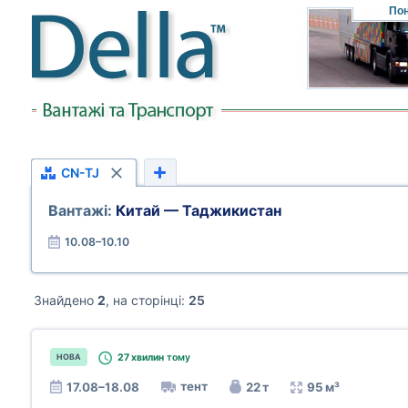
Пон
CN-TJ
Вантажі:
Китай — Таджикистан
10.08–10.10
Знайдено
2
, на сторінці:
25
27 хвилин
тому
НОВА
тент
17.08–18.08
22 т
95 м³