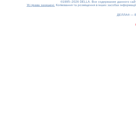
©1995–2026 DELLA. Все содержание данного сайта
Усі права захищені.
Копіювання та розміщення в інших засобах інформації
ДЕЛЛА® —
0.15(aws4)
100826-09:25:28