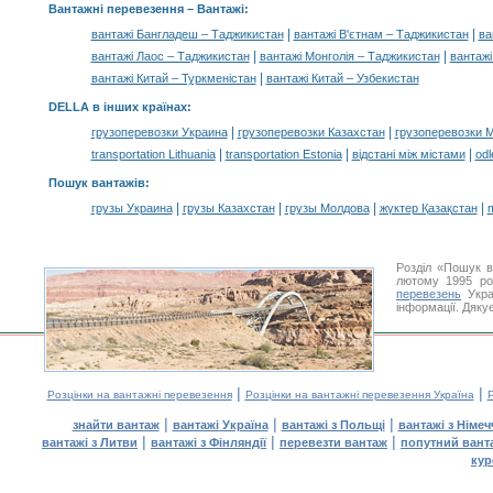
Вантажні перевезення –
Вантажі
:
|
|
вантажі Бангладеш – Таджикистан
вантажі В'єтнам – Таджикистан
ва
|
|
вантажі Лаос – Таджикистан
вантажі Монголія – Таджикистан
вантажі
|
вантажі Китай – Туркменістан
вантажі Китай – Узбекистан
DELLA в інших країнах
:
|
|
грузоперевозки Украина
грузоперевозки Казахстан
грузоперевозки 
|
|
|
transportation Lithuania
transportation Estonia
відстані між містами
odl
Пошук вантажів
:
|
|
|
|
грузы Украина
грузы Казахстан
грузы Молдова
жүктер Қазақстан
m
Розділ «Пошук в
лютому 1995 ро
перевезень
Укра
інформації. Дяку
|
|
Розцінки на вантажні перевезення
Розцінки на вантажні перевезення Україна
Р
|
|
|
знайти вантаж
вантажі Україна
вантажі з Польщі
вантажі з Німе
|
|
|
вантажі з Литви
вантажі з Фінляндії
перевезти вантаж
попутний вант
кур