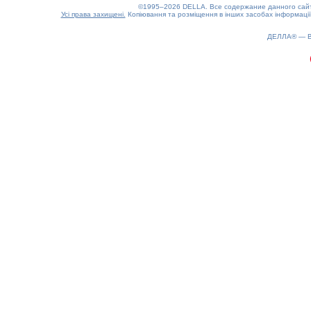
©1995–2026 DELLA. Все содержание данного сайта
Усі права захищені.
Копіювання та розміщення в інших засобах інформації
ДЕЛЛА® —
0.15(aws3)
080826-11:12:58