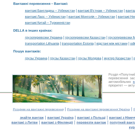
Вантажні перевезення –
Вантажі
:
|
|
вантажі Бангладеш – Узбекистан
вантажі В'єтнам – Узбекистан
вантаж
|
|
вантажі Лаос – Узбекистан
вантажі Монголія – Узбекистан
вантажі Не
вантажі Китай – Туркменістан
DELLA в інших країнах
:
|
|
грузоперевозки Украина
грузоперевозки Казахстан
грузоперевозки 
|
|
|
transportation Lithuania
transportation Estonia
відстані між містами
odl
Пошук вантажів
:
|
|
|
|
грузы Украина
грузы Казахстан
грузы Молдова
жүктер Қазақстан
m
Розділ «Попутни
перевезення за
автомобільних
в
пріоритет — акту
|
|
Розцінки на вантажні перевезення
Розцінки на вантажні перевезення Україна
Р
|
|
|
знайти вантаж
вантажі Україна
вантажі з Польщі
вантажі з Німе
|
|
|
вантажі з Литви
вантажі з Фінляндії
перевезти вантаж
попутний вант
кур