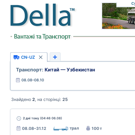
С
CN-UZ
Транспорт:
Китай — Узбекистан
08.08–08.10
Знайдено
2
, на сторінці:
25
2 дні
тому (04:46 06.08)
трал
08.08–31.12
100 т