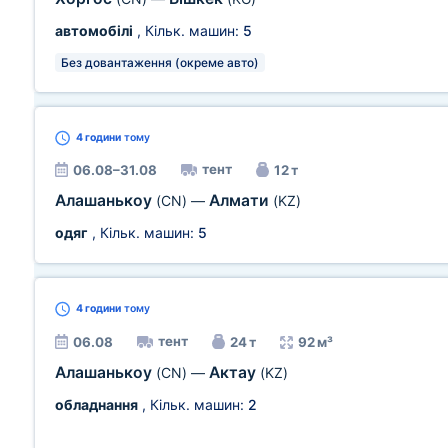
автомобілі
, Кільк. машин:
5
Без довантаження (окреме авто)
4 години
тому
тент
06.08–31.08
12 т
Алашанькоу
Алмати
(CN)
—
(KZ)
одяг
, Кільк. машин:
5
4 години
тому
тент
06.08
24 т
92 м³
Алашанькоу
Актау
(CN)
—
(KZ)
обладнання
, Кільк. машин:
2