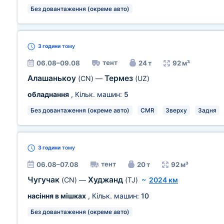
Без довантаження (окреме авто)
3 години
тому
тент
06.08–09.08
24 т
92 м³
Алашанькоу
Термез
(CN)
—
(UZ)
обладнання
, Кільк. машин:
5
Без довантаження (окреме авто)
CMR
Зверху
Задня
3 години
тому
тент
06.08–07.08
20 т
92 м³
Чугучак
Худжанд
(CN)
—
(TJ)
~
2024 км
насіння в мішках
, Кільк. машин:
10
Без довантаження (окреме авто)