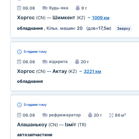
будь-яка
06.08
9 т
Хоргос
Шимкент
(CN)
—
(KZ)
~
1009 км
обладнання
, Кільк. машин:
20
(дов=
17,5м
)
Зверху
3 години
тому
відкрита
06.08
20 т
Хоргос
Актау
(CN)
—
(KZ)
~
3221 км
обладнання
3 години
тому
рефрижератор
06.08
20 т
86 м³
Алашанькоу
Ізміт
(CN)
—
(TR)
автозапчастини