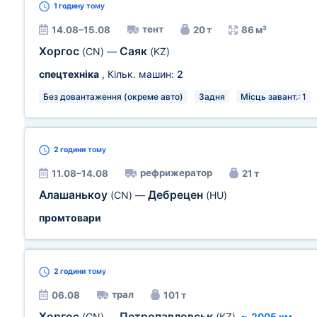
1 годину
тому
тент
14.08–15.08
20 т
86 м³
Хоргос
Саяк
(CN)
—
(KZ)
спецтехніка
, Кільк. машин:
2
Без довантаження (окреме авто)
Задня
Місць завант.: 1
2 години
тому
рефрижератор
11.08–14.08
21 т
Алашанькоу
Дебрецен
(CN)
—
(HU)
промтовари
2 години
тому
трал
06.08
101 т
Хоргос
Петропавловськ
(CN)
—
(KZ)
~
2005 км