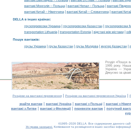
|
|
вантажі Бангладеш – Польща
вантажі В'єтнам – Польща
вантажі Інд
|
|
вантажі Монголія – Польща
вантажі Непал – Польща
вантажі Півден
|
|
вантажі Китай – Німеччина
вантажі Китай – Словаччина
вантажі Кита
DELLA в інших країнах
:
|
|
грузоперевозки Украина
грузоперевозки Казахстан
грузоперевозки 
|
|
|
transportation Lithuania
transportation Estonia
відстані між містами
odl
Пошук вантажів
:
|
|
|
|
грузы Украина
грузы Казахстан
грузы Молдова
жүктер Қазақстан
m
Розділ «Пошук в
1995 року. Наша
Україна — Украї
Дякуємо за цікав
|
|
Розцінки на вантажні перевезення
Розцінки на вантажні перевезення Україна
Р
|
|
|
знайти вантаж
вантажі Україна
вантажі з Польщі
вантажі з Німе
|
|
|
вантажі з Литви
вантажі з Фінляндії
перевезти вантаж
попутний вант
кур
©1995–2026 DELLA. Все содержание данного сайта
Усі права захищені.
Копіювання та розміщення в інших засобах інформації