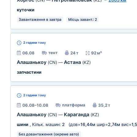
куточки
Завантаження в завтра
Місць завант.: 2
2 години
тому
тент
06.08
24 т
92 м³
Алашанькоу
Астана
(CN)
—
(KZ)
запчастини
2 години
тому
платформа
06.08–10.08
35,2 т
Алашанькоу
Караганда
(CN)
—
(KZ)
шини
, Кільк. машин:
2
(дов=
16,44м
шир=
2,74м
вис=
1,
Без довантаження (окреме авто)