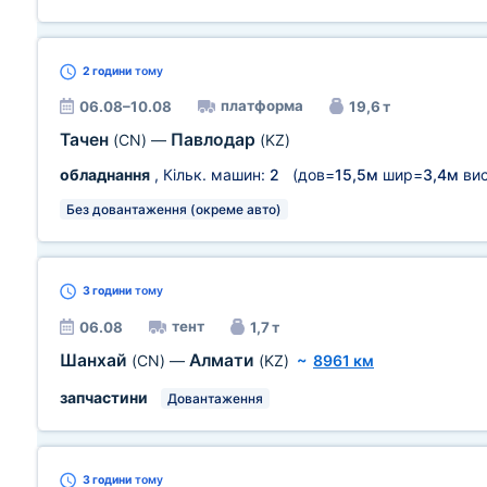
2 години
тому
платформа
06.08–10.08
19,6 т
Тачен
Павлодар
(CN)
—
(KZ)
обладнання
, Кільк. машин:
2
(дов=
15,5м
шир=
3,4м
ви
Без довантаження (окреме авто)
3 години
тому
тент
06.08
1,7 т
Шанхай
Алмати
(CN)
—
(KZ)
~
8961 км
запчастини
Довантаження
3 години
тому