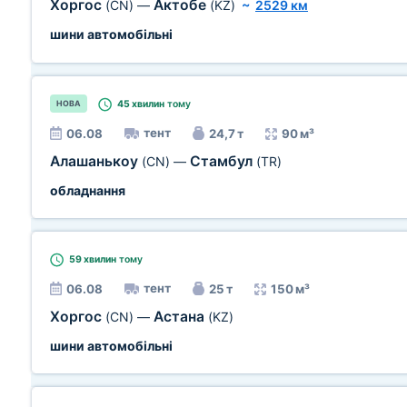
Хоргос
Актобе
(CN)
—
(KZ)
~
2529 км
шини автомобільні
45 хвилин
тому
НОВА
тент
06.08
24,7 т
90 м³
Алашанькоу
Стамбул
(CN)
—
(TR)
обладнання
59 хвилин
тому
тент
06.08
25 т
150 м³
Хоргос
Астана
(CN)
—
(KZ)
шини автомобільні