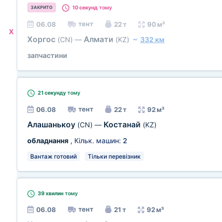
10 секунд
тому
ЗАКРИТО
тент
06.08
22 т
90 м³
X
Хоргос
Алмати
(CN)
—
(KZ)
~
332 км
запчастини
21 секунду
тому
тент
06.08
22 т
92 м³
Алашанькоу
Костанай
(CN)
—
(KZ)
обладнання
, Кільк. машин:
2
Вантаж готовий
Тільки перевізник
39 хвилин
тому
тент
06.08
21 т
92 м³