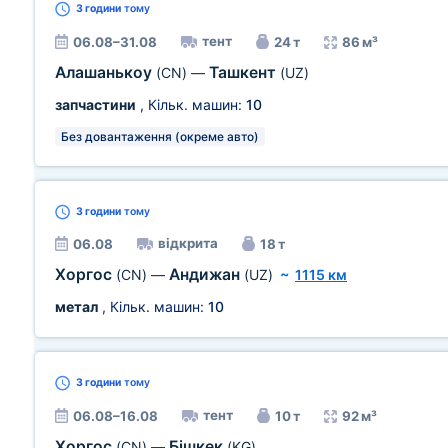
3 години
тому
тент
06.08–31.08
24 т
86 м³
Алашанькоу
Ташкент
(CN)
—
(UZ)
запчастини
, Кільк. машин:
10
Без довантаження (окреме авто)
3 години
тому
відкрита
06.08
18 т
Хоргос
Андижан
(CN)
—
(UZ)
~
1115 км
метал
, Кільк. машин:
10
3 години
тому
тент
06.08–16.08
10 т
92 м³
Хоргос
Бішкек
(CN)
—
(KG)