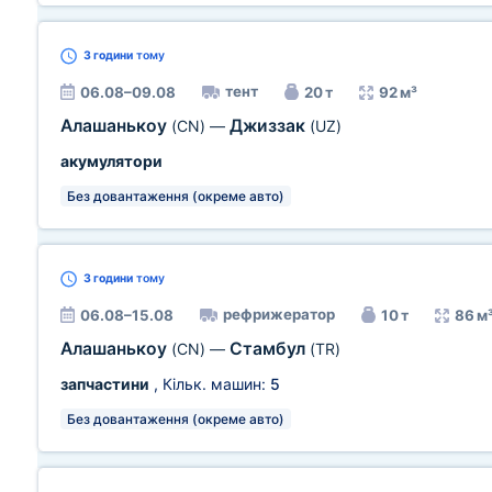
3 години
тому
тент
06.08–09.08
20 т
92 м³
Алашанькоу
Джиззак
(CN)
—
(UZ)
акумулятори
Без довантаження (окреме авто)
3 години
тому
рефрижератор
06.08–15.08
10 т
86 м
Алашанькоу
Стамбул
(CN)
—
(TR)
запчастини
, Кільк. машин:
5
Без довантаження (окреме авто)