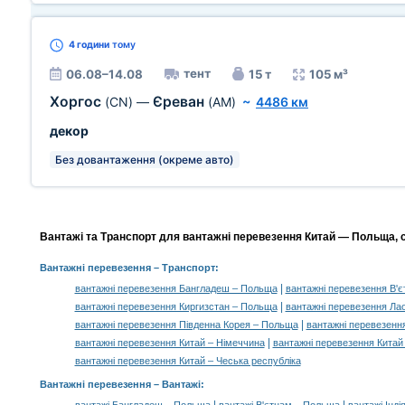
4 години
тому
тент
06.08–14.08
15 т
105 м³
Хоргос
Єреван
(CN)
—
(AM)
~
4486 км
декор
Без довантаження (окреме авто)
Вантажі та Транспорт для вантажні перевезення Китай — Польща, с
Вантажні перевезення
– Транспорт:
|
вантажні перевезення Бангладеш – Польща
вантажні перевезення В'
|
вантажні перевезення Киргизстан – Польща
вантажні перевезення Ла
|
вантажні перевезення Південна Корея – Польща
вантажні перевезенн
|
вантажні перевезення Китай – Німеччина
вантажні перевезення Китай
вантажні перевезення Китай – Чеська республіка
Вантажні перевезення –
Вантажі
: