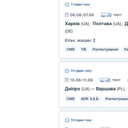
7 годин
тому
тент
06.08–07.08
Харків
Полтава
Д
(UA)
,
(UA)
,
(DE)
Кільк. машин:
2
CMR
TIR
Розтентування
Р
13 годин
тому
тент
10.08–11.08
Дніпро
Варшава
(UA)
—
(PL)
,
CMR
ADR: 3.6.8.
Розтентуван
13 годин
тому