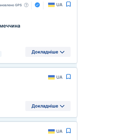
UA
ановлено GPS
меччина
Докладніше
UA
Докладніше
UA