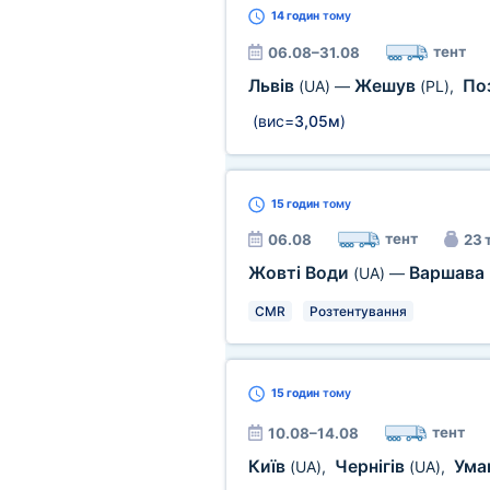
14 годин
тому
тент
06.08–31.08
Львів
Жешув
По
(UA)
—
(PL)
,
(вис=
3,05м
)
15 годин
тому
тент
06.08
23 
Жовті Води
Варшава
(UA)
—
CMR
Розтентування
15 годин
тому
тент
10.08–14.08
Київ
Чернігів
Ума
(UA)
,
(UA)
,