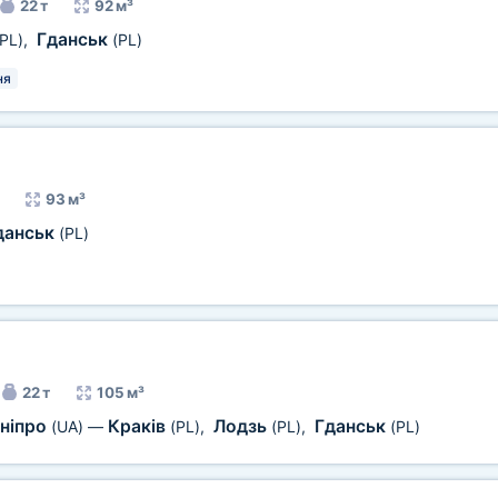
22 т
92 м³
Гданськ
(PL)
,
(PL)
ня
93 м³
данськ
(PL)
22 т
105 м³
ніпро
Краків
Лодзь
Гданськ
(UA)
—
(PL)
,
(PL)
,
(PL)