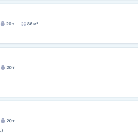
20 т
86 м³
20 т
20 т
L)