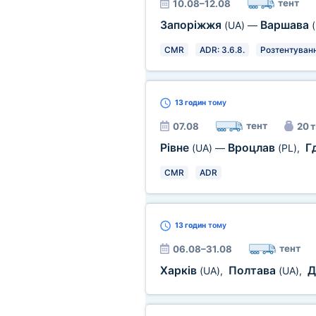
тент
10.08–12.08
Запоріжжя
Варшава
(UA)
—
CMR
ADR: 3.6.8.
Розтентуван
13 годин
тому
тент
07.08
20 т
Рівне
Вроцлав
Г
(UA)
—
(PL)
,
CMR
ADR
13 годин
тому
тент
06.08–31.08
Харків
Полтава
Д
(UA)
,
(UA)
,