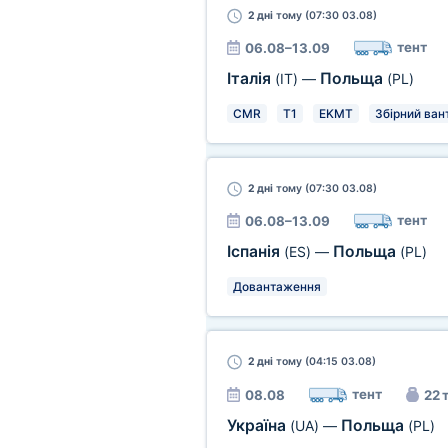
2 дні
тому (07:30 03.08)
тент
06.08–13.09
Італія
Польща
(IT)
—
(PL)
CMR
T1
EKMT
Збірний ван
2 дні
тому (07:30 03.08)
тент
06.08–13.09
Іспанія
Польща
(ES)
—
(PL)
Довантаження
2 дні
тому (04:15 03.08)
тент
08.08
22 
Україна
Польща
(UA)
—
(PL)