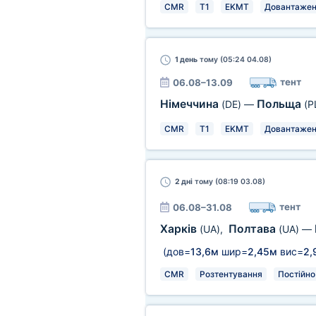
CMR
T1
EKMT
Довантажен
1 день
тому (05:24 04.08)
тент
06.08–13.09
Німеччина
Польща
(DE)
—
(P
CMR
T1
EKMT
Довантажен
2 дні
тому (08:19 03.08)
тент
06.08–31.08
Харків
Полтава
(UA)
,
(UA)
—
(дов=
13,6м
шир=
2,45м
вис=
2,
CMR
Розтентування
Постійно