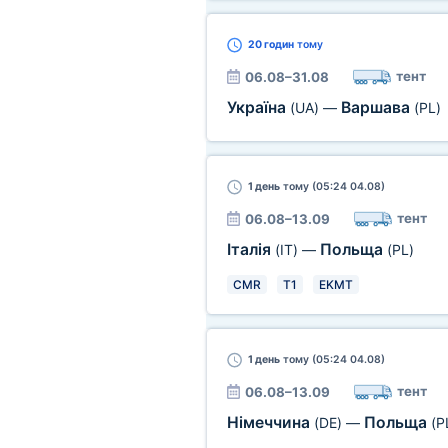
20 годин
тому
тент
06.08–31.08
Україна
Варшава
(UA)
—
(PL)
1 день
тому (05:24 04.08)
тент
06.08–13.09
Італія
Польща
(IT)
—
(PL)
CMR
T1
EKMT
1 день
тому (05:24 04.08)
тент
06.08–13.09
Німеччина
Польща
(DE)
—
(P