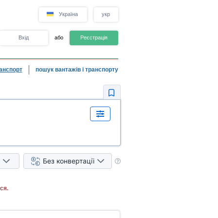
Україна
укр
Вхід
або
Реєстрація
анспорт
пошук вантажів і транспорту
Без конвертації
ся.