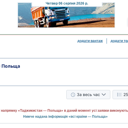
Четвер
06 серпня 2026 р.
додати вантаж
додати тр
— Польща
За весь час
25
 напрямку «Таджикистан — Польща» в даний момент усі заявки виконують
Нижче надана інформація «всі країни — Польща»