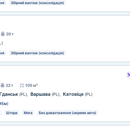
ня
Збірний вантаж (консолідація)
20 т
L)
ня
Збірний вантаж (консолідація)
22 т
105 м³
Гданськ
Варшава
Катовіце
(PL)
,
(PL)
,
(PL)
95м
)
Штора
Мега
Без довантаження (окреме авто)