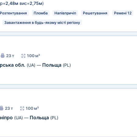
р=
2,48м
вис=
2,75м
)
Розтентування
Пломба
Напівпричіп
Решетування
Ремені 12
Завантаження в будь-якому місті регіону
23 т
100 м³
ська обл.
Польща
(UA)
—
(PL)
23 т
100 м³
ніпро
Польща
(UA)
—
(PL)