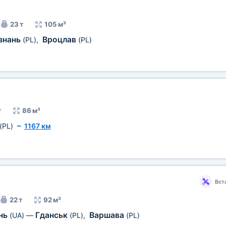
23 т
105 м³
знань
Вроцлав
(PL)
,
(PL)
т
86 м³
(PL)
~
1167 км
Вст
22 т
92 м³
нь
Гданськ
Варшава
(UA)
—
(PL)
,
(PL)