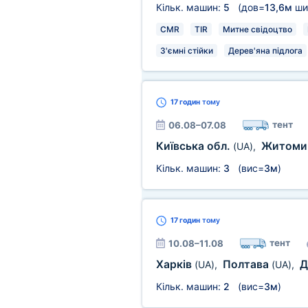
Кільк. машин:
5
(дов=
13,6м
ши
CMR
TIR
Митне свідоцтво
З'ємні стійки
Дерев'яна підлога
17 годин
тому
тент
06.08–07.08
Київська обл.
Житомир
(UA)
,
Кільк. машин:
3
(вис=
3м
)
17 годин
тому
тент
10.08–11.08
Харків
Полтава
Д
(UA)
,
(UA)
,
Кільк. машин:
2
(вис=
3м
)