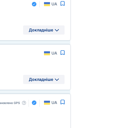
UA
Докладніше
UA
Докладніше
UA
ановлено GPS