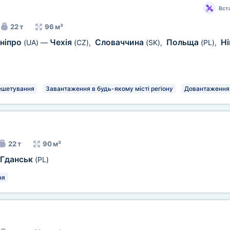
Вст
22 т
96 м³
ніпро
Чехія
Словаччина
Польща
Ні
(UA)
—
(CZ)
,
(SK)
,
(PL)
,
ешетування
Завантаження в будь-якому місті регіону
Довантаження
22 т
90 м³
Гданськ
(PL)
ня