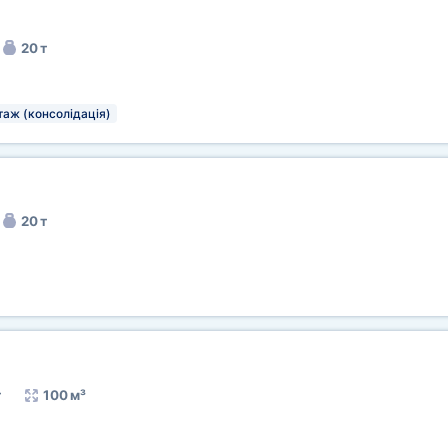
20 т
таж (консолідація)
20 т
т
100 м³