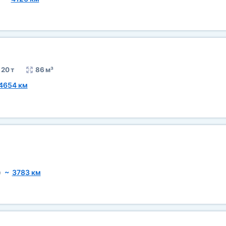
20 т
86 м³
4654 км
)
~
3783 км