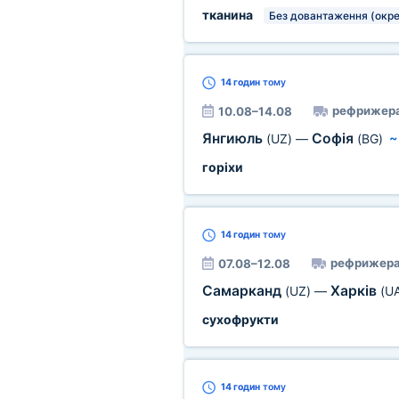
тканина
Без довантаження (окре
14 годин
тому
рефрижер
10.08–14.08
Янгиюль
Софія
(UZ)
—
(BG)
горіхи
14 годин
тому
рефрижера
07.08–12.08
Самарканд
Харків
(UZ)
—
(U
сухофрукти
14 годин
тому