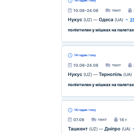
14 годин
тому
тент
10.08–24.08
Нукус
Одеса
(UZ)
—
(UA)
~
3
поліетилен у мішках на палетах
14 годин
тому
тент
10.08–24.08
Нукус
Тернопіль
(UZ)
—
(UA)
поліетилен у мішках на палетах
14 годин
тому
тент
07.08
16 т
Ташкент
Дніпро
(UZ)
—
(UA)