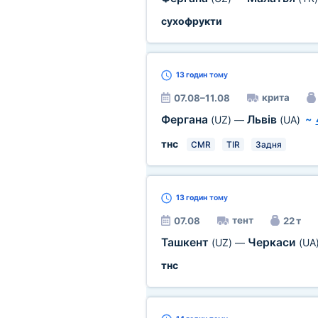
сухофрукти
13 годин
тому
крита
07.08–11.08
Фергана
Львів
(UZ)
—
(UA)
~
тнс
CMR
TIR
Задня
13 годин
тому
тент
07.08
22 т
Ташкент
Черкаси
(UZ)
—
(UA
тнс