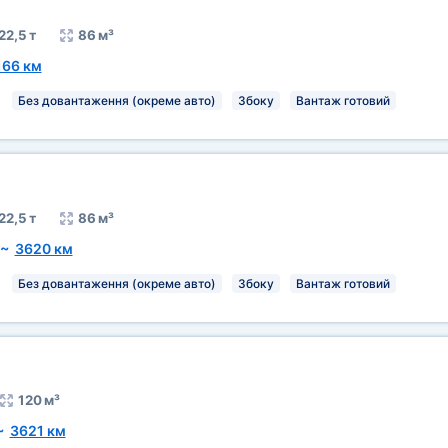
22,5 т
86 м³
166 км
Без довантаження (окреме авто)
Збоку
Вантаж готовий
22,5 т
86 м³
~
3620 км
Без довантаження (окреме авто)
Збоку
Вантаж готовий
120 м³
~
3621 км