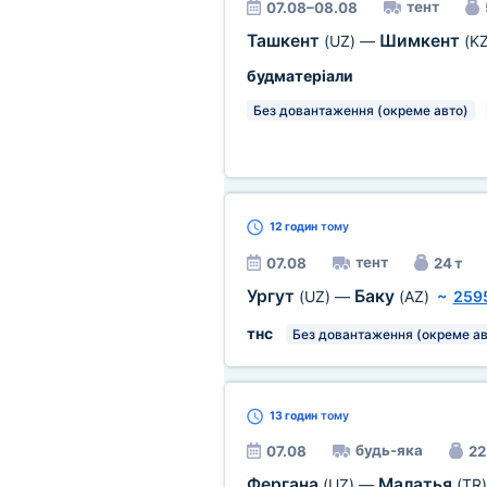
тент
07.08–08.08
Ташкент
Шимкент
(UZ)
—
(KZ
будматеріали
Без довантаження (окреме авто)
12 годин
тому
тент
07.08
24 т
Ургут
Баку
(UZ)
—
(AZ)
~
259
тнс
Без довантаження (окреме ав
13 годин
тому
будь-яка
07.08
22
Фергана
Малатья
(UZ)
—
(TR)