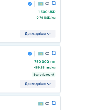
KZ
1
500 USD
0,79 USD/км
Докладніше
KZ
750
000 тнг
489,88 тнг/км
Безготівковий
Докладніше
KZ