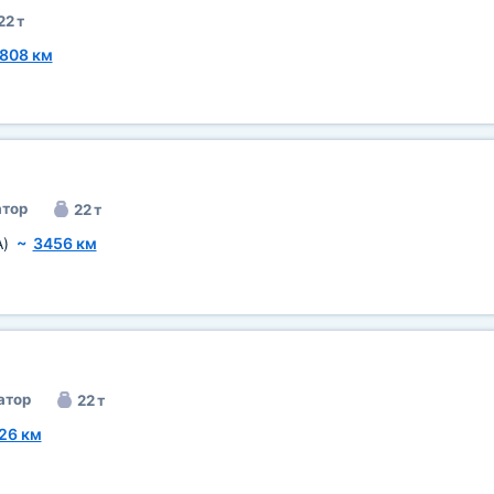
22 т
808 км
тор
22 т
A)
~
3456 км
атор
22 т
26 км