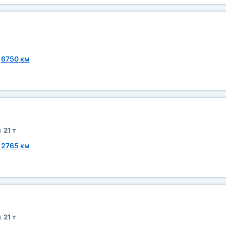
~
6750 км
21 т
~
2765 км
21 т