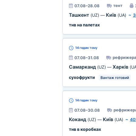
тент
07.08–28.08
Ташкент
Київ
(UZ)
—
(UA)
~
3
тнв на палетах
14 годин
тому
рефрижера
07.08–31.08
Самарканд
Харків
(UZ)
—
(U
сухофрукти
Вантаж готовий
14 годин
тому
рефрижер
07.08–30.08
Коканд
Київ
(UZ)
—
(UA)
~
40
тнв в коробках