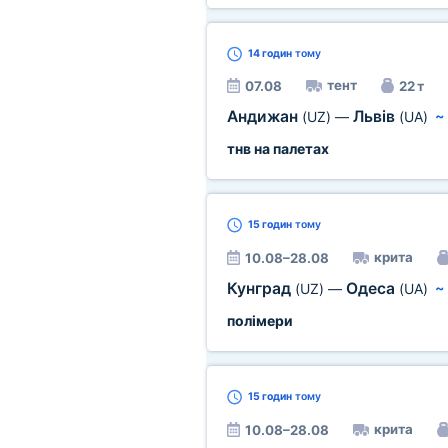
14 годин
тому
тент
07.08
22 т
Андижан
Львів
(UZ)
—
(UA)
тнв на палетах
15 годин
тому
крита
10.08–28.08
Кунград
Одеса
(UZ)
—
(UA)
полімери
15 годин
тому
крита
10.08–28.08