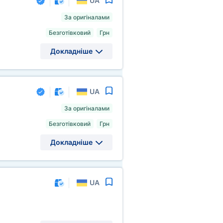
UA
За оригіналами
Безготівковий
Грн
Докладніше
UA
За оригіналами
Безготівковий
Грн
Докладніше
UA