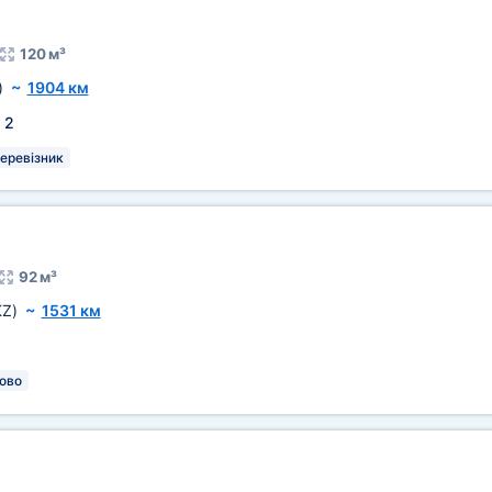
120 м³
)
~
1904 км
:
2
перевізник
92 м³
KZ)
~
1531 км
ово