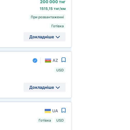
200
000 тнг
1515,15 тнг/км
При розвантаженні
Готівка
Докладніше
AZ
USD
Докладніше
UA
Готівка
USD