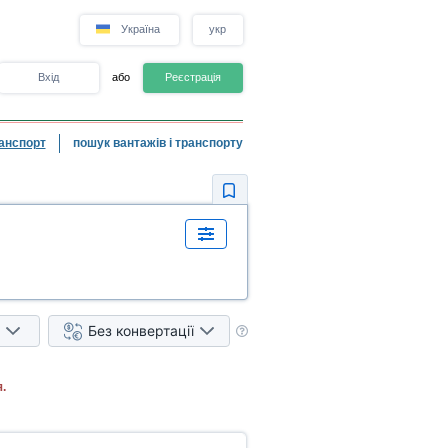
Україна
укр
Вхід
або
Реєстрація
анспорт
пошук вантажів і транспорту
Без конвертації
.