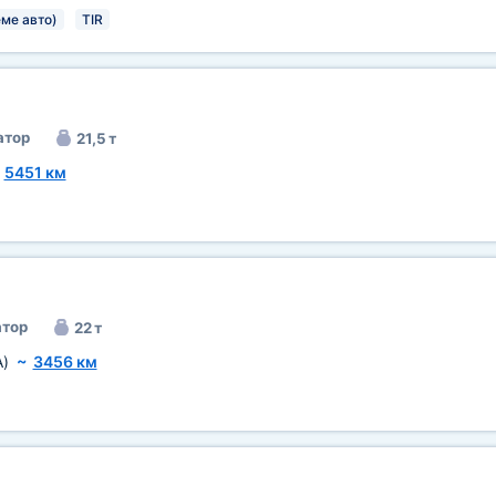
ме авто)
TIR
атор
21,5 т
~
5451 км
тор
22 т
A)
~
3456 км