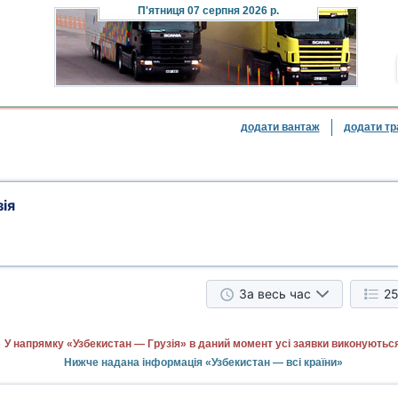
П'ятниця
07 серпня 2026 р.
додати вантаж
додати тр
ія
За весь час
25
У напрямку «Узбекистан — Грузія» в даний момент усі заявки виконуються
Нижче надана інформація «Узбекистан — всі країни»