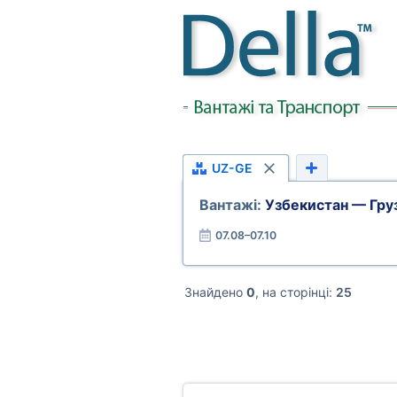
UZ-GE
Вантажі:
Узбекистан — Груз
07.08–07.10
Знайдено
0
, на сторінці:
25