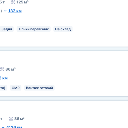
5 т
125 м³
)
~
132 км
Задня
Тільки перевізник
На склад
86 м³
5 км
то)
CMR
Вантаж готовий
 т
86 м³
~
4126 км