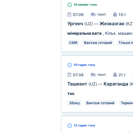
14 хвилин
тому
тент
07.08
10 т
Ургенч
Жезказган
(UZ)
—
(KZ
мінеральна вата
, Кільк. машин
CMR
Вантаж готовий
Тільки 
10 годин
тому
тент
07.08
21 т
Ташкент
Караганда
(UZ)
—
(
тнс
Збоку
Вантаж готовий
Термін
12 годин
тому