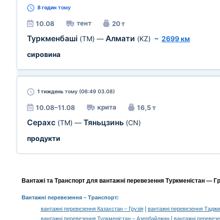
8 годин
тому
тент
10.08
20 т
Туркменбаші
Алмати
(TM)
—
(KZ)
~
2699 км
сировина
1 тиждень
тому (06:49 03.08)
крита
10.08–11.08
16,5 т
Серахс
Тяньцзинь
(TM)
—
(CN)
продукти
Вантажі та Транспорт для вантажні перевезення Туркменістан — Гру
Вантажні перевезення
– Транспорт:
|
вантажні перевезення Казахстан – Грузія
вантажні перевезення Таджик
|
вантажні перевезення Туркменістан – Азербайджан
вантажні перевезе