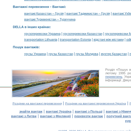
Вантажні перевезення –
Вантажі
:
|
|
вантажі Казахстан – Грузія
вантажі Таджикистан – Грузія
вантажі Узбе
вантажі Туркменістан – Туреччина
DELLA в інших країнах
:
|
|
грузоперевозки Украина
грузоперевозки Казахстан
грузоперевозки 
|
|
|
transportation Lithuania
transportation Estonia
відстані між містами
odl
Пошук вантажів
:
|
|
|
|
грузы Украина
грузы Казахстан
грузы Молдова
жүктер Қазақстан
m
Розділ «Пошук в
лютому 1995 ро
перевезень
Укра
інформації. Дяку
|
|
Розцінки на вантажні перевезення
Розцінки на вантажні перевезення Україна
Р
|
|
|
знайти вантаж
вантажі Україна
вантажі з Польщі
вантажі з Німе
|
|
|
вантажі з Литви
вантажі з Фінляндії
перевезти вантаж
попутний вант
кур