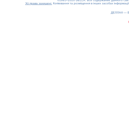
©1995–2026 DELLA. Все содержание данного сайта
Усі права захищені.
Копіювання та розміщення в інших засобах інформації
ДЕЛЛА® —
0.14(aws4)
100826-22:52:35