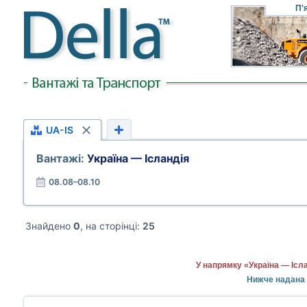
П'
UA-IS
Вантажі:
Україна — Ісландія
08.08–08.10
Знайдено
0
, на сторінці:
25
У напрямку «Україна — Ісл
Нижче надана 