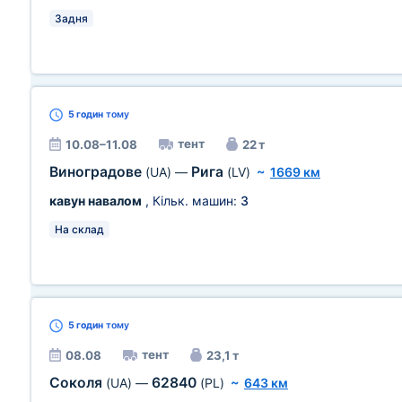
Задня
5 годин
тому
тент
10.08–11.08
22 т
Виноградове
Рига
(UA)
—
(LV)
~
1669 км
кавун навалом
, Кільк. машин:
3
На склад
5 годин
тому
тент
08.08
23,1 т
Соколя
62840
(UA)
—
(PL)
~
643 км