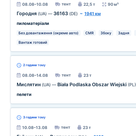
тент
08.08–10.08
22,5 т
90 м³
Городня
36163
(UA)
—
(DE)
~
1941 км
пиломатеріали
Без довантаження (окреме авто)
CMR
Збоку
Задня
Вантаж готовий
2 години
тому
тент
08.08–14.08
23 т
Мислятин
Biała Podlaska Obszar Wiejski
(UA)
—
(PL)
пелети
3 години
тому
тент
10.08–13.08
23 т