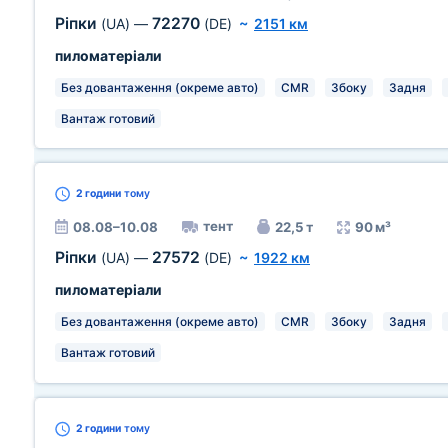
Ріпки
72270
(UA)
—
(DE)
~
2151 км
пиломатеріали
Без довантаження (окреме авто)
CMR
Збоку
Задня
Вантаж готовий
2 години
тому
тент
08.08–10.08
22,5 т
90 м³
Ріпки
27572
(UA)
—
(DE)
~
1922 км
пиломатеріали
Без довантаження (окреме авто)
CMR
Збоку
Задня
Вантаж готовий
2 години
тому