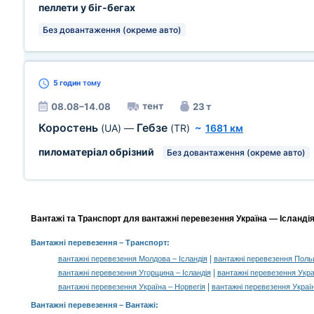
пеллети у біг-бегах
Без довантаження (окреме авто)
5 годин
тому
тент
08.08–14.08
23 т
Коростень
Гебзе
(UA)
—
(TR)
~
1681 км
пиломатеріал обрізний
Без довантаження (окреме авто)
Вантажі та Транспорт для вантажні перевезення Україна — Ісландія
Вантажні перевезення
– Транспорт:
|
вантажні перевезення Молдова – Ісландія
вантажні перевезення Польщ
|
вантажні перевезення Угорщина – Ісландія
вантажні перевезення Укра
|
вантажні перевезення Україна – Норвегія
вантажні перевезення Украї
Вантажні перевезення –
Вантажі
: