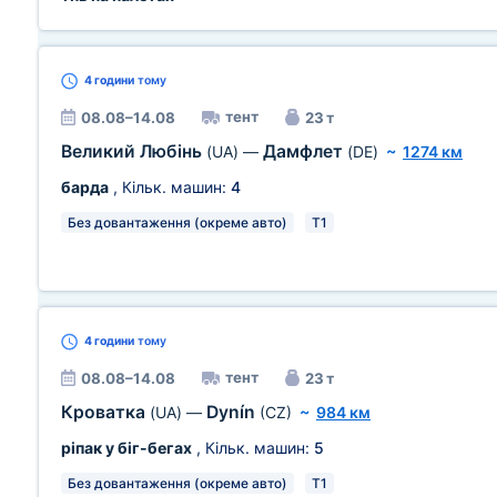
4 години
тому
тент
08.08–14.08
23 т
Великий Любінь
Дамфлет
(UA)
—
(DE)
~
1274 км
барда
, Кільк. машин:
4
Без довантаження (окреме авто)
T1
4 години
тому
тент
08.08–14.08
23 т
Кроватка
Dynín
(UA)
—
(CZ)
~
984 км
ріпак у біг-бегах
, Кільк. машин:
5
Без довантаження (окреме авто)
T1