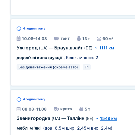
4 години
тому
тент
10.08–14.08
13 т
60 м³
Ужгород
Брауншвайг
(UA)
—
(DE)
~
1111 км
дерев'яні конструкції
, Кільк. машин:
2
Без довантаження (окреме авто)
T1
4 години
тому
крита
08.08–11.08
5 т
Звенигородка
Таллінн
(UA)
—
(EE)
~
1549 км
меблі м 'які
(дов=
6,5м
шир=
2,45м
вис=
2,4м
)