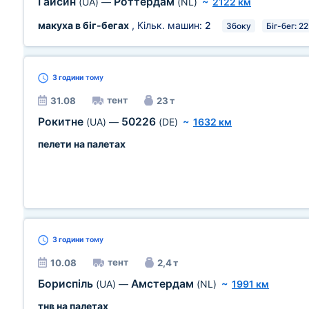
Гайсин
Роттердам
(UA)
—
(NL)
~
2122 км
макуха в біг-бегах
, Кільк. машин:
2
Збоку
Біг-бег: 22
3 години
тому
тент
31.08
23 т
Рокитне
50226
(UA)
—
(DE)
~
1632 км
пелети на палетах
3 години
тому
тент
10.08
2,4 т
Бориспіль
Амстердам
(UA)
—
(NL)
~
1991 км
тнв на палетах