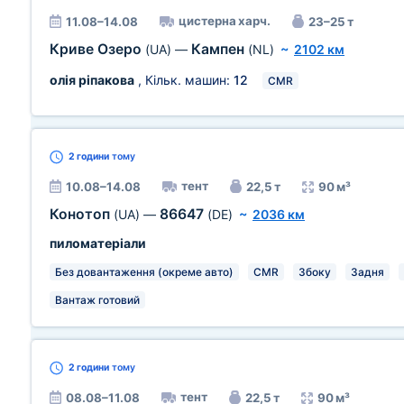
цистерна харч.
11.08–14.08
23–25 т
Криве Озеро
Кампен
(UA)
—
(NL)
~
2102 км
олія ріпакова
, Кільк. машин:
12
CMR
2 години
тому
тент
10.08–14.08
22,5 т
90 м³
Конотоп
86647
(UA)
—
(DE)
~
2036 км
пиломатеріали
Без довантаження (окреме авто)
CMR
Збоку
Задня
Вантаж готовий
2 години
тому
тент
08.08–11.08
22,5 т
90 м³