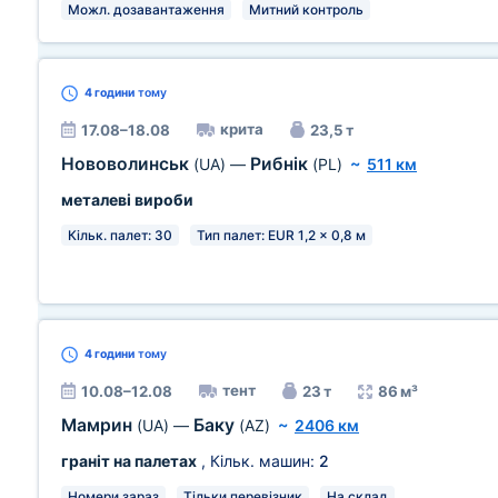
Можл. дозавантаження
Митний контроль
4 години
тому
крита
17.08–18.08
23,5 т
Нововолинськ
Рибнік
(UA)
—
(PL)
~
511 км
металеві вироби
Кільк. палет: 30
Тип палет: EUR 1,2 x 0,8 м
4 години
тому
тент
10.08–12.08
23 т
86 м³
Мамрин
Баку
(UA)
—
(AZ)
~
2406 км
граніт на палетах
, Кільк. машин:
2
Номери зараз
Тільки перевізник
На склад