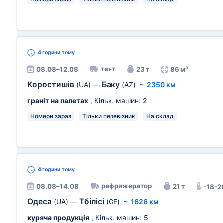
4 години
тому
тент
08.08–12.08
23 т
86 м³
Коростишів
Баку
(UA)
—
(AZ)
~
2350 км
граніт на палетах
, Кільк. машин:
2
Номери зараз
Тільки перевізник
На склад
4 години
тому
рефрижератор
08.08–14.08
21 т
-18-2
Одеса
Тбілісі
(UA)
—
(GE)
~
1626 км
куряча продукція
, Кільк. машин:
5