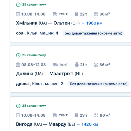
25 хвилин
тому
тент
10.08–14.08
22 т
86 м³
Хмільник
Ольтен
(UA)
—
(CH)
~
1960 км
соя
, Кільк. машин:
4
Без довантаження (окреме авто)
25 хвилин
тому
тент
08.08–12.08
21 т
86 м³
Долина
Маастріхт
(UA)
—
(NL)
дрова
, Кільк. машин:
2
Без довантаження (окреме авто)
25 хвилин
тому
тент
10.08–14.08
23 т
86 м³
Вигода
Маарду
(UA)
—
(EE)
~
1420 км