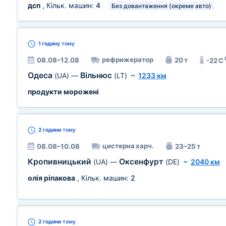
дсп
, Кільк. машин:
4
Без довантаження (окреме авто)
1 годину
тому
рефрижератор
08.08–12.08
20 т
-22 C
Одеса
Вільнюс
(UA)
—
(LT)
~
1233 км
продукти морожені
2 години
тому
цистерна харч.
08.08–10.08
23–25 т
Кропивницький
Оксенфурт
(UA)
—
(DE)
~
2040 км
олія ріпакова
, Кільк. машин:
2
2 години
тому