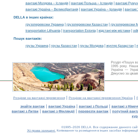
|
|
вантажі Молдова – Ісландія
вантажі Польща – Ісландія
вантажі Румуні
|
|
вантажі Україна – Великобританія
вантажі Україна – Ірландія
вантажі 
DELLA в інших країнах
:
|
|
грузоперевозки Украина
грузоперевозки Казахстан
грузоперевозки 
|
|
|
transportation Lithuania
transportation Estonia
відстані між містами
odl
Пошук вантажів
:
|
|
|
|
грузы Украина
грузы Казахстан
грузы Молдова
жүктер Қазақстан
m
Розділ «Пошук в
1995 року. Наша
Україна — Украї
Дякуємо за цікав
|
|
Розцінки на вантажні перевезення
Розцінки на вантажні перевезення Україна
Р
|
|
|
знайти вантаж
вантажі Україна
вантажі з Польщі
вантажі з Німе
|
|
|
вантажі з Литви
вантажі з Фінляндії
перевезти вантаж
попутний вант
кур
©1995–2026 DELLA. Все содержание данного сайта
Усі права захищені.
Копіювання та розміщення в інших засобах інформації