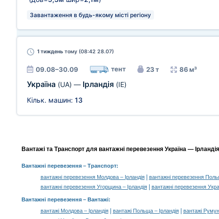
Завантаження в будь-якому місті регіону
1 тиждень
тому (08:42 28.07)
тент
09.08–30.09
23 т
86 м³
Україна
Ірландія
(UA)
—
(IE)
Кільк. машин:
13
Вантажі та Транспорт для вантажні перевезення Україна — Ірландія
Вантажні перевезення
– Транспорт:
|
вантажні перевезення Молдова – Ірландія
вантажні перевезення Польщ
|
вантажні перевезення Угорщина – Ірландія
вантажні перевезення Укра
Вантажні перевезення –
Вантажі
:
|
|
вантажі Молдова – Ірландія
вантажі Польща – Ірландія
вантажі Румуні