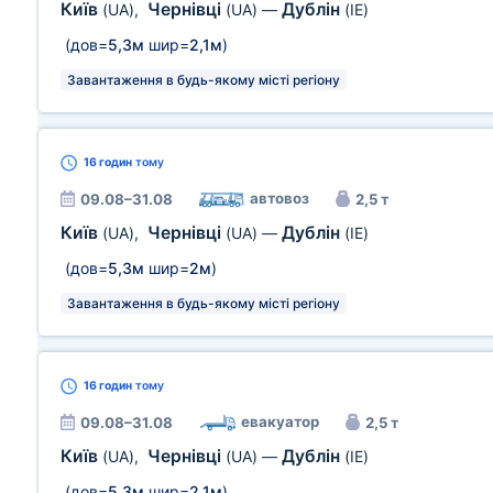
Київ
Чернівці
Дублін
(UA)
,
(UA)
—
(IE)
(дов=
5,3м
шир=
2,1м
)
Завантаження в будь-якому місті регіону
16 годин
тому
автовоз
09.08–31.08
2,5 т
Київ
Чернівці
Дублін
(UA)
,
(UA)
—
(IE)
(дов=
5,3м
шир=
2м
)
Завантаження в будь-якому місті регіону
16 годин
тому
евакуатор
09.08–31.08
2,5 т
Київ
Чернівці
Дублін
(UA)
,
(UA)
—
(IE)
(дов=
5,3м
шир=
2,1м
)