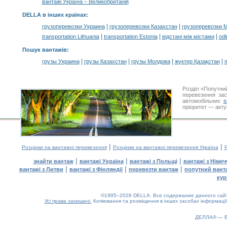
вантажі Україна – Великобританія
DELLA в інших країнах
:
|
|
грузоперевозки Украина
грузоперевозки Казахстан
грузоперевозки 
|
|
|
transportation Lithuania
transportation Estonia
відстані між містами
odl
Пошук вантажів
:
|
|
|
|
грузы Украина
грузы Казахстан
грузы Молдова
жүктер Қазақстан
m
Розділ «Попутни
перевезення за
автомобільних
в
пріоритет — акту
|
|
Розцінки на вантажні перевезення
Розцінки на вантажні перевезення Україна
Р
|
|
|
знайти вантаж
вантажі Україна
вантажі з Польщі
вантажі з Німе
|
|
|
вантажі з Литви
вантажі з Фінляндії
перевезти вантаж
попутний вант
кур
©1995–2026 DELLA. Все содержание данного сайта
Усі права захищені.
Копіювання та розміщення в інших засобах інформації
ДЕЛЛА® —
0.12(aws4)