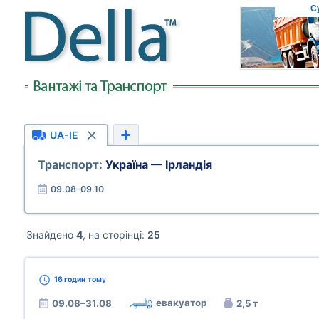
С
UA-IE
Транспорт:
Україна — Ірландія
09.08–09.10
Знайдено
4
, на сторінці:
25
16 годин
тому
евакуатор
09.08–31.08
2,5 т