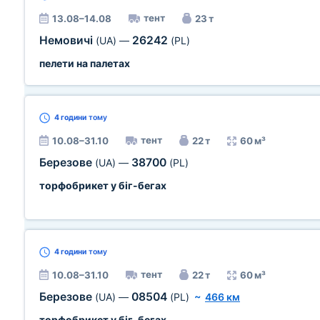
тент
13.08–14.08
23 т
Немовичі
26242
(UA)
—
(PL)
пелети на палетах
4 години
тому
тент
10.08–31.10
22 т
60 м³
Березове
38700
(UA)
—
(PL)
торфобрикет у біг-бегах
4 години
тому
тент
10.08–31.10
22 т
60 м³
Березове
08504
(UA)
—
(PL)
~
466 км
торфобрикет у біг-бегах