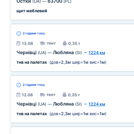
Остки
63700
(UA)
—
(PL)
щит меблевий
2 години
тому
тент
13.08
0,35 т
Чернівці
Любляна
(UA)
—
(SI)
~
1224 км
тнв на палетах
(дов=
2,3м
шир=
1м
вис=
1м
)
2 години
тому
тент
12.08
0,35 т
Чернівці
Любляна
(UA)
—
(SI)
~
1224 км
тнв на палетах
(дов=
2,3м
шир=
1м
вис=
1м
)