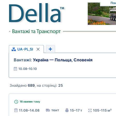
Пон
UA-PL,SI
Вантажі:
Україна — Польща, Словенія
10.08–10.10
Знайдено
689
, на сторінці:
25
16 хвилин
тому
тент
11.08–14.08
15–17 т
105-115 м³