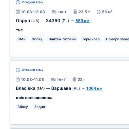
2 години
тому
тент
10.08–13.08
23,5 т
86 м³
Овруч
34360
(UA)
—
(PL)
~
859 км
тнс
CMR
Збоку
Вантаж готовий
Терміново
Номери зара
2 години
тому
тент
10.08–11.08
22 т
Власівка
Варшава
(UA)
—
(PL)
~
1064 км
олія соняшникова
Збоку
Задня