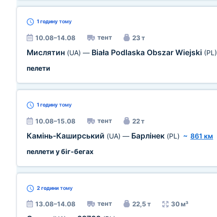
1 годину
тому
тент
10.08–14.08
23 т
Мислятин
Biała Podlaska Obszar Wiejski
(UA)
—
(PL)
пелети
1 годину
тому
тент
10.08–15.08
22 т
Камінь-Каширський
Барлінек
(UA)
—
(PL)
~
861 км
пеллети у біг-бегах
2 години
тому
тент
13.08–14.08
22,5 т
30 м³