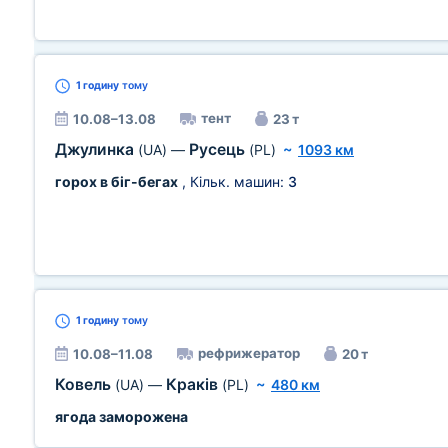
1 годину
тому
тент
10.08–13.08
23 т
Джулинка
Русець
(UA)
—
(PL)
~
1093 км
горох в біг-бегах
, Кільк. машин:
3
1 годину
тому
рефрижератор
10.08–11.08
20 т
Ковель
Краків
(UA)
—
(PL)
~
480 км
ягода заморожена