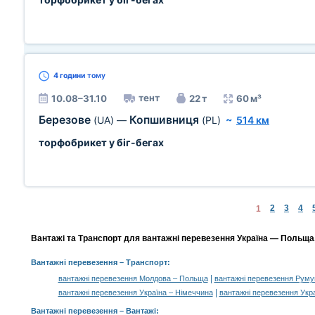
4 години
тому
тент
10.08–31.10
22 т
60 м³
Березове
Копшивниця
(UA)
—
(PL)
~
514 км
торфобрикет у біг-бегах
2
3
4
1
Вантажі та Транспорт для вантажні перевезення Україна — Польща,
Вантажні перевезення
– Транспорт:
|
вантажні перевезення Молдова – Польща
вантажні перевезення Руму
|
вантажні перевезення Україна – Німеччина
вантажні перевезення Укр
Вантажні перевезення –
Вантажі
: