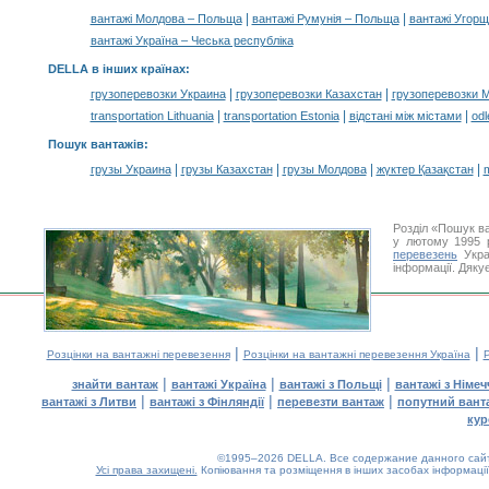
|
|
вантажі Молдова – Польща
вантажі Румунія – Польща
вантажі Угор
вантажі Україна – Чеська республіка
DELLA в інших країнах
:
|
|
грузоперевозки Украина
грузоперевозки Казахстан
грузоперевозки 
|
|
|
transportation Lithuania
transportation Estonia
відстані між містами
odl
Пошук вантажів
:
|
|
|
|
грузы Украина
грузы Казахстан
грузы Молдова
жүктер Қазақстан
m
Розділ «Пошук в
у лютому 1995 р
перевезень
Укра
інформації. Дяку
|
|
Розцінки на вантажні перевезення
Розцінки на вантажні перевезення Україна
Р
|
|
|
знайти вантаж
вантажі Україна
вантажі з Польщі
вантажі з Німе
|
|
|
вантажі з Литви
вантажі з Фінляндії
перевезти вантаж
попутний вант
кур
©1995–2026 DELLA. Все содержание данного сайта
Усі права захищені.
Копіювання та розміщення в інших засобах інформації