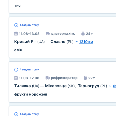
тнс
4 години
тому
цистерна хім.
11.08–13.08
24 т
Кривий Ріг
Славно
(UA)
—
(PL)
~
1210 км
олія
4 години
тому
рефрижератор
11.08–12.08
22 т
Тилявка
Міхаловце
Тарногруд
(UA)
—
(SK)
,
(PL)
~
6
фрукти морожені
4 години
тому