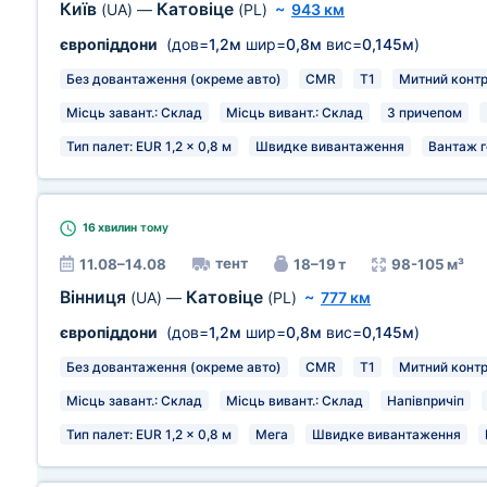
Київ
Катовіце
(UA)
—
(PL)
~
943 км
європіддони
(дов=
1,2м
шир=
0,8м
вис=
0,145м
)
Без довантаження (окреме авто)
CMR
T1
Митний конт
Місць завант.: Склад
Місць вивант.: Склад
З причепом
Тип палет: EUR 1,2 x 0,8 м
Швидке вивантаження
Вантаж г
16 хвилин
тому
тент
11.08–14.08
18–19 т
98-105 м³
Вінниця
Катовіце
(UA)
—
(PL)
~
777 км
європіддони
(дов=
1,2м
шир=
0,8м
вис=
0,145м
)
Без довантаження (окреме авто)
CMR
T1
Митний конт
Місць завант.: Склад
Місць вивант.: Склад
Напівпричіп
Тип палет: EUR 1,2 x 0,8 м
Мега
Швидке вивантаження