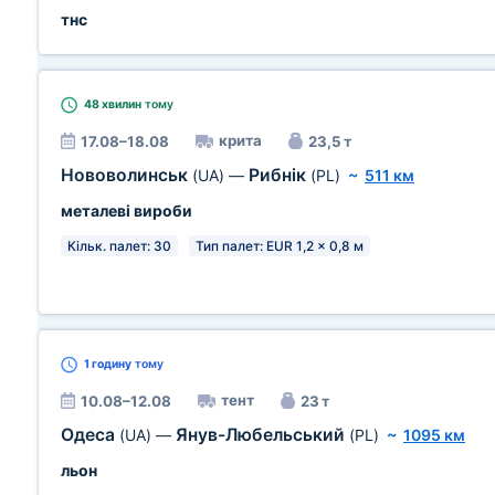
тнс
48 хвилин
тому
крита
17.08–18.08
23,5 т
Нововолинськ
Рибнік
(UA)
—
(PL)
~
511 км
металеві вироби
Кільк. палет: 30
Тип палет: EUR 1,2 x 0,8 м
1 годину
тому
тент
10.08–12.08
23 т
Одеса
Янув-Любельський
(UA)
—
(PL)
~
1095 км
льон