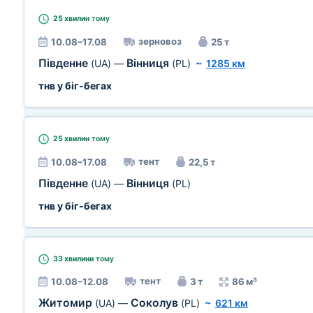
25 хвилин
тому
зерновоз
10.08–17.08
25 т
Південне
Вінниця
(UA)
—
(PL)
~
1285 км
тнв у біг-бегах
25 хвилин
тому
тент
10.08–17.08
22,5 т
Південне
Вінниця
(UA)
—
(PL)
тнв у біг-бегах
33 хвилини
тому
тент
10.08–12.08
3 т
86 м³
Житомир
Соколув
(UA)
—
(PL)
~
621 км