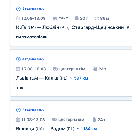
3 години
тому
тент
12.08–13.08
20 т
86 м³
Київ
Люблін
Старгард-Щецінський
(UA)
—
(PL)
,
(PL
пиломатеріали
4 години
тому
цистерна хім.
15.08–16.08
24 т
Львів
Каліш
(UA)
—
(PL)
~
597 км
тнс
4 години
тому
цистерна хім.
11.08–13.08
24 т
Вінниця
Радом
(UA)
—
(PL)
~
1134 км