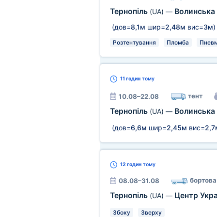
Тернопіль
Волинська
(UA)
—
(дов=
8,1м
шир=
2,48м
вис=
3м
)
Розтентування
Пломба
Пневм
11 годин
тому
тент
10.08–22.08
Тернопіль
Волинська
(UA)
—
(дов=
6,6м
шир=
2,45м
вис=
2,7
12 годин
тому
бортова
08.08–31.08
Тернопіль
Центр Укр
(UA)
—
Збоку
Зверху