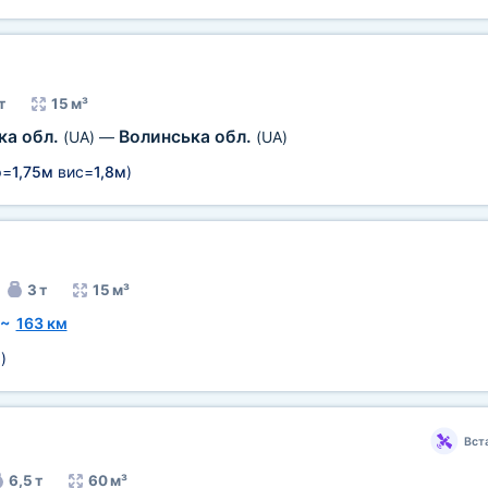
т
15 м³
ка обл.
Волинська обл.
(UA)
—
(UA)
р=
1,75м
вис=
1,8м
)
3 т
15 м³
~
163 км
м
)
Вст
6,5 т
60 м³