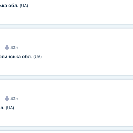
ька обл.
(UA)
42 т
олинська обл.
(UA)
42 т
бл.
(UA)