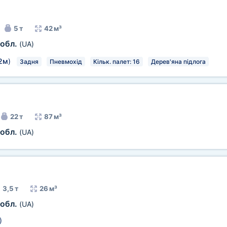
5 т
42 м³
 обл.
(UA)
2м
)
Задня
Пневмохід
Кільк. палет: 16
Дерев'яна підлога
22 т
87 м³
 обл.
(UA)
3,5 т
26 м³
 обл.
(UA)
)