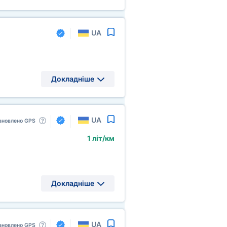
UA
Докладніше
UA
ановлено GPS
1 літ/км
Докладніше
UA
ановлено GPS