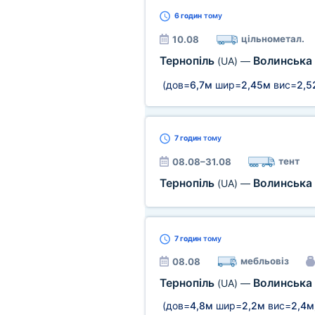
6 годин
тому
цільнометал.
10.08
Тернопіль
Волинська
(UA)
—
(дов=
6,7м
шир=
2,45м
вис=
2,5
7 годин
тому
тент
08.08–31.08
Тернопіль
Волинська
(UA)
—
7 годин
тому
мебльовіз
08.08
Тернопіль
Волинська
(UA)
—
(дов=
4,8м
шир=
2,2м
вис=
2,4м