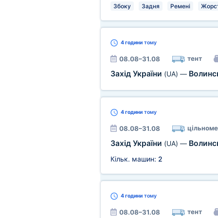
Збоку
Задня
Ремені
Жорст
4 години
тому
тент
08.08–31.08
Захід України
Волинс
(UA)
—
4 години
тому
цільноме
08.08–31.08
Захід України
Волинс
(UA)
—
Кільк. машин:
2
4 години
тому
тент
08.08–31.08