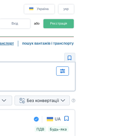
Україна
укр
Вхід
або
Реєстрація
анспорт
пошук вантажів і транспорту
Без конвертації
UA
ПДВ
Будь-яка