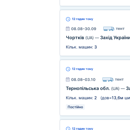
12 годин
тому
тент
08.08–30.09
Чортків
Захід Україн
(UA)
—
Кільк. машин:
3
12 годин
тому
тент
08.08–03.10
Тернопільська обл.
З
(UA)
—
Кільк. машин:
2
(дов=
13,6м
ши
Постійно
12 годин
тому