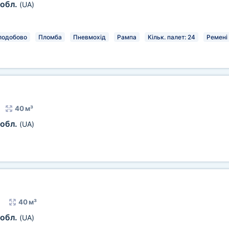
 обл.
(UA)
лодобово
Пломба
Пневмохід
Рампа
Кільк. палет: 24
Ремені
40 м³
 обл.
(UA)
40 м³
 обл.
(UA)