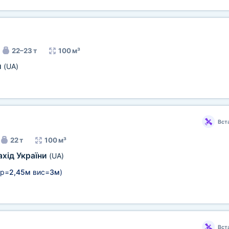
22–23 т
100 м³
и
(UA)
Вст
22 т
100 м³
ахід України
(UA)
р=
2,45м
вис=
3м
)
Вст