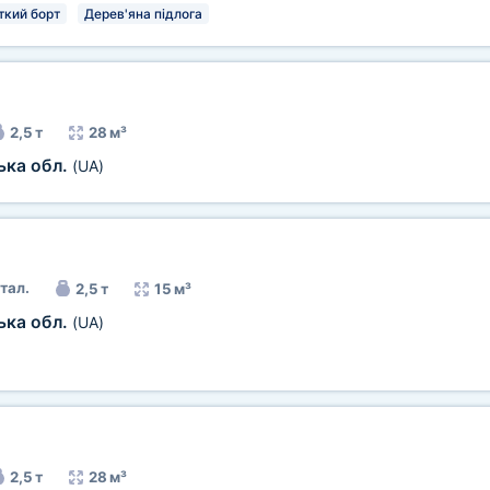
кий борт
Дерев'яна підлога
2,5 т
28 м³
ька обл.
(UA)
тал.
2,5 т
15 м³
ька обл.
(UA)
2,5 т
28 м³