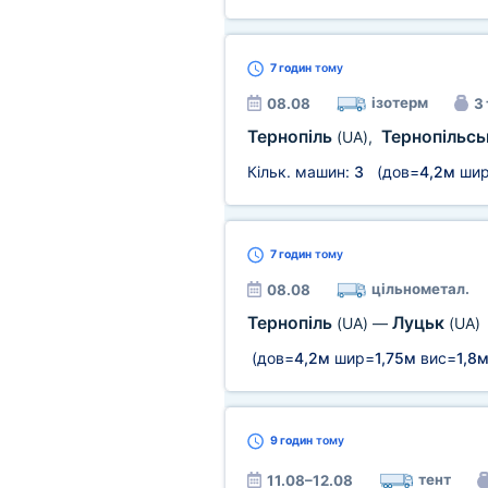
7 годин
тому
ізотерм
08.08
3 
Тернопіль
Тернопільсь
(UA)
,
Кільк. машин:
3
(дов=
4,2м
ши
7 годин
тому
цільнометал.
08.08
Тернопіль
Луцьк
(UA)
—
(UA)
(дов=
4,2м
шир=
1,75м
вис=
1,8
9 годин
тому
тент
11.08–12.08