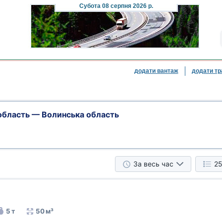
Субота
08 серпня 2026 р.
додати вантаж
додати тр
область — Волинська область
За весь час
25
5 т
50 м³