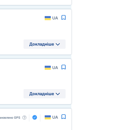
UA
Докладніше
UA
Докладніше
UA
ановлено GPS