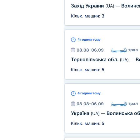
Захід України
Волинс
(UA)
—
Кільк. машин:
3
4 години
тому
трал
08.08–06.09
Тернопільська обл.
В
(UA)
—
Кільк. машин:
5
4 години
тому
трал
08.08–06.09
Україна
Волинська о
(UA)
—
Кільк. машин:
5