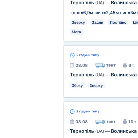
Тернопіль
Волинська
(UA)
—
(дов=
6,9м
шир=
2,45м
вис=
3м
)
Зверху
Задня
Постійно
Ці
Мега
2 години
тому
тент
08.08
6 т
Тернопіль
Волинська
(UA)
—
Збоку
Зверху
2 години
тому
тент
08.08
10 т
Тернопіль
Волинська
(UA)
—