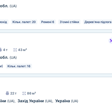
 обл.
(UA)
охід
Кільк. палет: 20
Ремені 6
З'ємні стійки
Дерев'яна підлога
4 т
43 м³
 обл.
(UA)
м
)
Кільк. палет: 16
22 т
86 м³
аїни
Захід України
Україна
(UA)
,
(UA)
,
(UA)