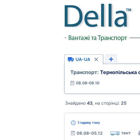
UA-UA
Транспорт:
Тернопільська 
08.08–08.10
Знайдено
43
, на сторінці:
25
1 годину
тому
тент
08.08–05.12