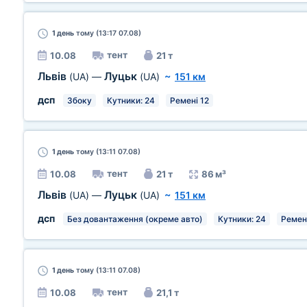
1 день
тому (13:17 07.08)
тент
10.08
21 т
Львів
Луцьк
(UA)
—
(UA)
~
151 км
дсп
Збоку
Кутники: 24
Ремені 12
1 день
тому (13:11 07.08)
тент
10.08
21 т
86 м³
Львів
Луцьк
(UA)
—
(UA)
~
151 км
дсп
Без довантаження (окреме авто)
Кутники: 24
Ремені
1 день
тому (13:11 07.08)
тент
10.08
21,1 т