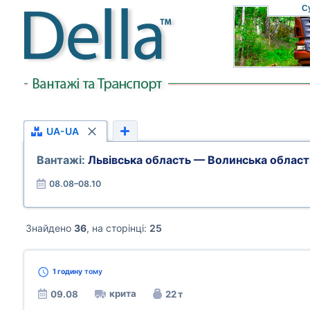
С
UA-UA
Вантажі:
Львівська область — Волинська област
08.08–08.10
Знайдено
36
, на сторінці:
25
1 годину
тому
крита
09.08
22 т