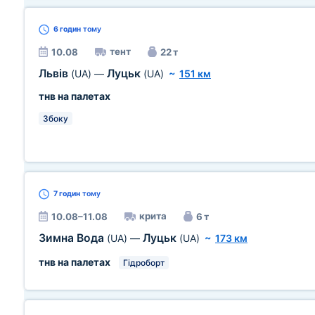
6 годин
тому
тент
10.08
22 т
Львів
Луцьк
(UA)
—
(UA)
~
151 км
тнв на палетах
Збоку
7 годин
тому
крита
10.08–11.08
6 т
Зимна Вода
Луцьк
(UA)
—
(UA)
~
173 км
тнв на палетах
Гідроборт