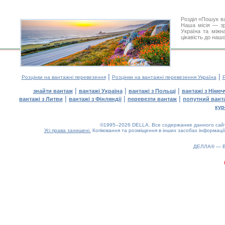
Розділ «Пошук в
Наша місія — зр
Україна та міжн
цікавість до наш
|
|
Розцінки на вантажні перевезення
Розцінки на вантажні перевезення Україна
Р
|
|
|
знайти вантаж
вантажі Україна
вантажі з Польщі
вантажі з Німе
|
|
|
вантажі з Литви
вантажі з Фінляндії
перевезти вантаж
попутний вант
кур
©1995–2026 DELLA. Все содержание данного сайта
Усі права захищені.
Копіювання та розміщення в інших засобах інформації
ДЕЛЛА® —
0.14(aws4)
080826-18:51:12