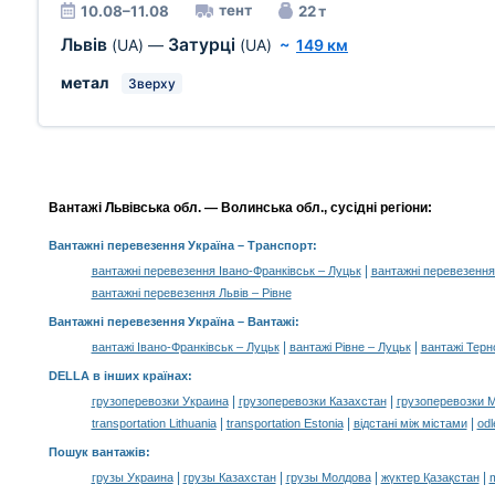
тент
10.08–11.08
22 т
Львів
Затурці
(UA)
—
(UA)
~
149 км
метал
Зверху
Вантажі Львівська обл. — Волинська обл., сусідні регіони:
Вантажні перевезення Україна
– Транспорт:
|
вантажні перевезення Івано-Франківськ – Луцьк
вантажні перевезення
вантажні перевезення Львів – Рівне
Вантажні перевезення Україна –
Вантажі
:
|
|
вантажі Івано-Франківськ – Луцьк
вантажі Рівне – Луцьк
вантажі Терн
DELLA в інших країнах
:
|
|
грузоперевозки Украина
грузоперевозки Казахстан
грузоперевозки 
|
|
|
transportation Lithuania
transportation Estonia
відстані між містами
odl
Пошук вантажів
:
|
|
|
|
грузы Украина
грузы Казахстан
грузы Молдова
жүктер Қазақстан
m