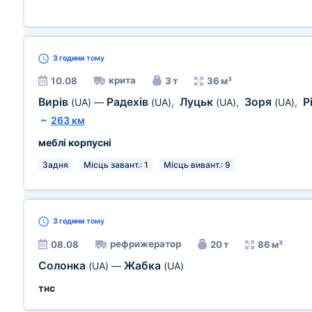
3 години
тому
крита
10.08
3 т
36 м³
Вирів
Радехів
Луцьк
Зоря
Р
(UA)
—
(UA)
,
(UA)
,
(UA)
,
~
263 км
меблі корпусні
Задня
Місць завант.: 1
Місць вивант.: 9
3 години
тому
рефрижератор
08.08
20 т
86 м³
Солонка
Жабка
(UA)
—
(UA)
тнс