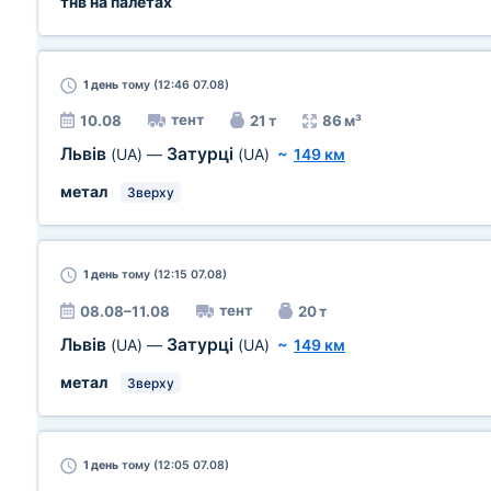
тнв на палетах
1 день
тому (12:46 07.08)
тент
10.08
21 т
86 м³
Львів
Затурці
(UA)
—
(UA)
~
149 км
метал
Зверху
1 день
тому (12:15 07.08)
тент
08.08–11.08
20 т
Львів
Затурці
(UA)
—
(UA)
~
149 км
метал
Зверху
1 день
тому (12:05 07.08)