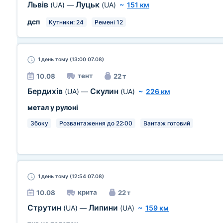
Львів
Луцьк
(UA)
—
(UA)
~
151 км
дсп
Кутники: 24
Ремені 12
1 день
тому (13:00 07.08)
тент
10.08
22 т
Бердихів
Скулин
(UA)
—
(UA)
~
226 км
метал у рулоні
Збоку
Розвантаження до 22:00
Вантаж готовий
1 день
тому (12:54 07.08)
крита
10.08
22 т
Струтин
Липини
(UA)
—
(UA)
~
159 км