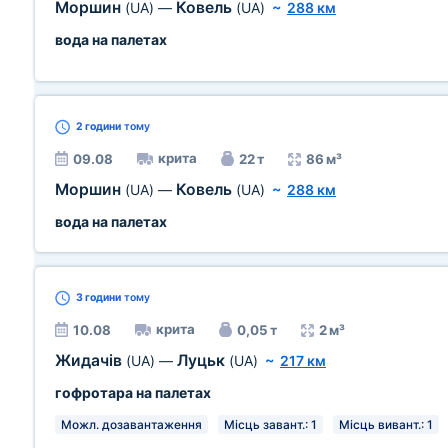
Моршин
Ковель
(UA)
—
(UA)
~
288 км
вода на палетах
2 години
тому
крита
09.08
22 т
86 м³
Моршин
Ковель
(UA)
—
(UA)
~
288 км
вода на палетах
3 години
тому
крита
10.08
0,05 т
2 м³
Жидачів
Луцьк
(UA)
—
(UA)
~
217 км
гофротара на палетах
Можл. дозавантаження
Місць завант.: 1
Місць вивант.: 1