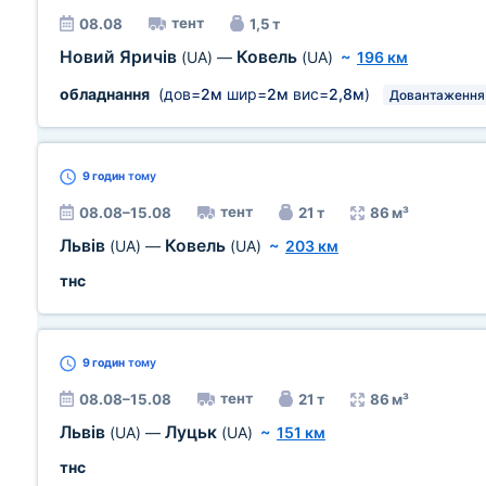
тент
08.08
1,5 т
Новий Яричів
Ковель
(UA)
—
(UA)
~
196 км
обладнання
(дов=
2м
шир=
2м
вис=
2,8м
)
Довантаження
9 годин
тому
тент
08.08–15.08
21 т
86 м³
Львів
Ковель
(UA)
—
(UA)
~
203 км
тнс
9 годин
тому
тент
08.08–15.08
21 т
86 м³
Львів
Луцьк
(UA)
—
(UA)
~
151 км
тнс