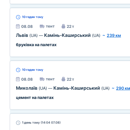
10 годин
тому
тент
08.08
22 т
Львів
Камінь-Каширський
(UA)
—
(UA)
~
239 км
бруківка на палетах
10 годин
тому
тент
08.08
22 т
Миколаїв
Камінь-Каширський
(UA)
—
(UA)
~
290 к
цемент на палетах
1 день
тому (14:04 07.08)