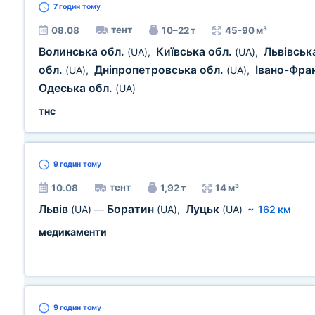
7 годин
тому
тент
08.08
10–22 т
45-90 м³
Волинська обл.
Київська обл.
Львівськ
(UA)
,
(UA)
,
обл.
Дніпропетровська обл.
Івано-Фра
(UA)
,
(UA)
,
Одеська обл.
(UA)
тнс
9 годин
тому
тент
10.08
1,92 т
14 м³
Львів
Боратин
Луцьк
(UA)
—
(UA)
,
(UA)
~
162 км
медикаменти
9 годин
тому