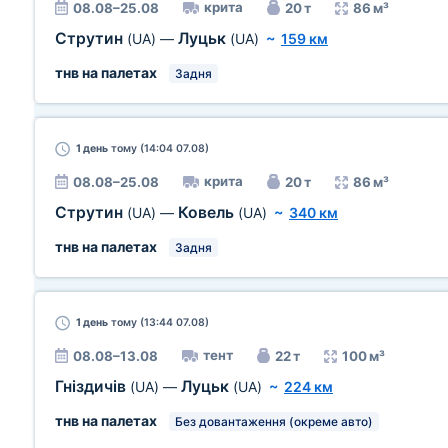
крита
08.08–25.08
20 т
86 м³
Струтин
Луцьк
(UA)
—
(UA)
~
159 км
тнв на палетах
Задня
1 день
тому (14:04 07.08)
крита
08.08–25.08
20 т
86 м³
Струтин
Ковель
(UA)
—
(UA)
~
340 км
тнв на палетах
Задня
1 день
тому (13:44 07.08)
тент
08.08–13.08
22 т
100 м³
Гніздичів
Луцьк
(UA)
—
(UA)
~
224 км
тнв на палетах
Без довантаження (окреме авто)