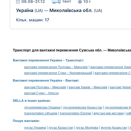
тент
09.08–31.12
10 т
Україна
Миколаївська обл.
(UA)
—
(UA)
Кільк. машин:
17
Транспорт для вантажні перевезення Сумська обл. — Миколаївська о
Вантажні перевезення Україна
– Транспорт:
|
вантажні перевезення Полтава – Миколаїв
вантажні перевезення Харк
|
вантажні перевезення Суми – Кропивницький
вантажні перевезення 
Вантажні перевезення Україна –
Вантажі
:
|
|
вантажі Полтава – Миколаїв
вантажі Харків – Миколаїв
вантажі Черніг
вантажі Суми – Херсон
DELLA в інших країнах
:
|
|
грузоперевозки Украина
грузоперевозки Казахстан
грузоперевозки 
|
|
|
transportation Lithuania
transportation Estonia
відстані між містами
odl
Пошук вантажів
:
|
|
|
|
грузы Украина
грузы Казахстан
грузы Молдова
жүктер Қазақстан
m