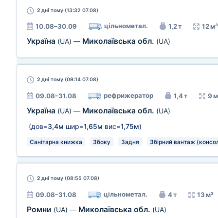
2 дні
тому (13:32 07.08)
цільнометал.
10.08–30.09
1,2 т
12 м³
Україна
Миколаївська обл.
(UA)
—
(UA)
2 дні
тому (09:14 07.08)
рефрижератор
09.08–31.08
1,4 т
9 м
Україна
Миколаївська обл.
(UA)
—
(UA)
(дов=
3,4м
шир=
1,65м
вис=
1,75м
)
Санітарна книжка
Збоку
Задня
Збірний вантаж (консол
2 дні
тому (08:55 07.08)
цільнометал.
09.08–31.08
4 т
13 м³
Ромни
Миколаївська обл.
(UA)
—
(UA)