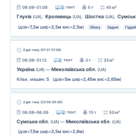
тент
09.08–31.08
5 т
45 м³
Глухів
Кролевець
Шостка
Сумськ
(UA)
,
(UA)
,
(UA)
,
(дов=
7,2м
шир=
2,5м
вис=
2,5м
)
Збоку
Задня
Гідро
2 дні
тому (07:37 07.08)
тент
09.08–31.12
3 т
32 м³
Україна
Миколаївська обл.
(UA)
—
(UA)
Кільк. машин:
5
(дов=
5м
шир=
2,45м
вис=
2,65м
)
2 дні
тому (20:56 06.08)
тент
09.08–06.09
15 т
50 м³
Сумська обл.
Миколаївська обл.
(UA)
—
(UA)
(дов=
7,5м
шир=
2,5м
вис=
2,6м
)