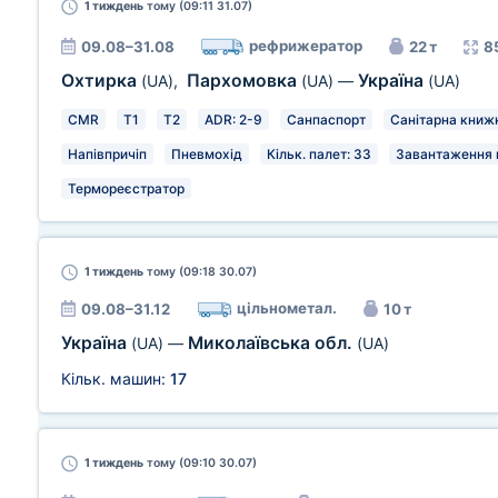
1 тиждень
тому (09:11 31.07)
рефрижератор
09.08–31.08
22 т
8
Охтирка
Пархомовка
Україна
(UA)
,
(UA)
—
(UA)
CMR
T1
T2
ADR: 2-9
Санпаспорт
Санітарна книж
Напівпричіп
Пневмохід
Кільк. палет: 33
Завантаження в
Термореєстратор
1 тиждень
тому (09:18 30.07)
цільнометал.
09.08–31.12
10 т
Україна
Миколаївська обл.
(UA)
—
(UA)
Кільк. машин:
17
1 тиждень
тому (09:10 30.07)