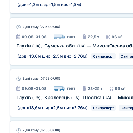
(дов=
4,2м
шир=
1,8м
вис=
1,9м
)
2 дні
тому (07:53 07.08)
тент
09.08–31.08
22,5 т
96 м³
Глухів
Сумська обл.
Миколаївська об
(UA)
,
(UA)
—
(дов=
13,6м
шир=
2,5м
вис=
2,76м
)
Санпаспорт
Саніта
2 дні
тому (07:53 07.08)
тент
09.08–31.08
22–25 т
96 м³
Глухів
Кролевець
Шостка
Микол
(UA)
,
(UA)
,
(UA)
—
(дов=
13,6м
шир=
2,5м
вис=
2,76м
)
Санпаспорт
Саніта
2 дні
тому (07:53 07.08)