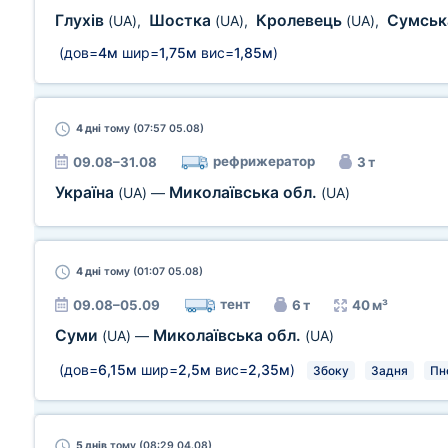
Глухів
Шостка
Кролевець
Сумськ
(UA)
,
(UA)
,
(UA)
,
(дов=
4м
шир=
1,75м
вис=
1,85м
)
4 дні
тому (07:57 05.08)
рефрижератор
09.08–31.08
3 т
Україна
Миколаївська обл.
(UA)
—
(UA)
4 дні
тому (01:07 05.08)
тент
09.08–05.09
6 т
40 м³
Суми
Миколаївська обл.
(UA)
—
(UA)
(дов=
6,15м
шир=
2,5м
вис=
2,35м
)
Збоку
Задня
Пн
5 днів
тому (08:29 04.08)