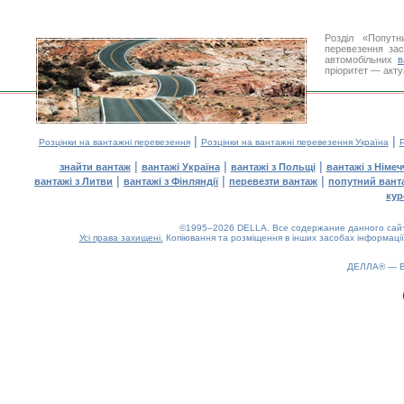
Розділ «Попутн
перевезення за
автомобільних
в
пріоритет — акту
|
|
Розцінки на вантажні перевезення
Розцінки на вантажні перевезення Україна
Р
|
|
|
знайти вантаж
вантажі Україна
вантажі з Польщі
вантажі з Німе
|
|
|
вантажі з Литви
вантажі з Фінляндії
перевезти вантаж
попутний вант
кур
©1995–2026 DELLA. Все содержание данного сайта
Усі права захищені.
Копіювання та розміщення в інших засобах інформації
ДЕЛЛА® —
0.17(aws2)
090826-16:47:17