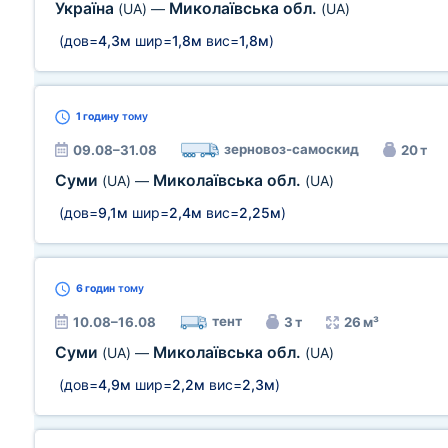
Україна
Миколаївська обл.
(UA)
—
(UA)
(дов=
4,3м
шир=
1,8м
вис=
1,8м
)
1 годину
тому
зерновоз-самоскид
09.08–31.08
20 т
Суми
Миколаївська обл.
(UA)
—
(UA)
(дов=
9,1м
шир=
2,4м
вис=
2,25м
)
6 годин
тому
тент
10.08–16.08
3 т
26 м³
Суми
Миколаївська обл.
(UA)
—
(UA)
(дов=
4,9м
шир=
2,2м
вис=
2,3м
)