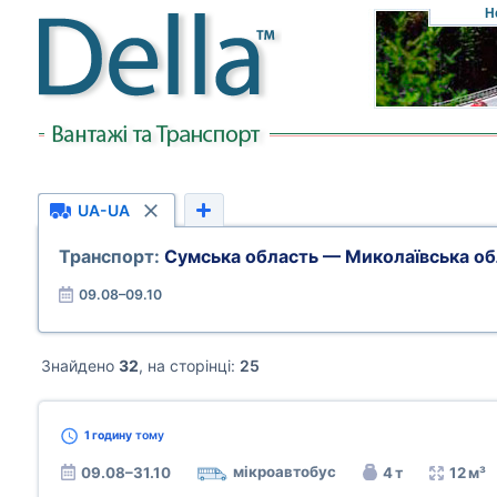
Н
UA-UA
Транспорт:
Сумська область — Миколаївська об
09.08–09.10
Знайдено
32
, на сторінці:
25
1 годину
тому
мікроавтобус
09.08–31.10
4 т
12 м³