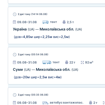
2 дні
тому (14:14 06.08)
тент
09.08–31.08
2,5 т
Україна
Миколаївська обл.
(UA)
—
(UA)
(дов=
4,85м
шир=
2,25м
вис=
2,5м
)
3 дні
тому (05:54 06.08)
тент
09.08–31.08
22 т
92 м³
Суми
Миколаївська обл.
(UA)
—
(UA)
(дов=
20м
шир=
2,5м
вис=
4м
)
3 дні
тому (05:35 06.08)
автобус вантажопас.
09.08–31.08
2 т