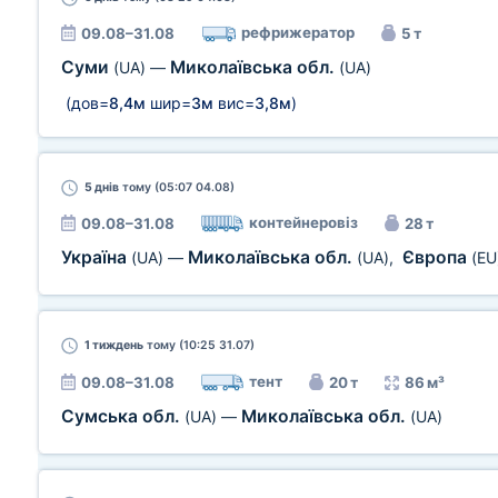
рефрижератор
09.08–31.08
5 т
Суми
Миколаївська обл.
(UA)
—
(UA)
(дов=
8,4м
шир=
3м
вис=
3,8м
)
5 днів
тому (05:07 04.08)
контейнеровіз
09.08–31.08
28 т
Україна
Миколаївська обл.
Європа
(UA)
—
(UA)
,
(EU
1 тиждень
тому (10:25 31.07)
тент
09.08–31.08
20 т
86 м³
Сумська обл.
Миколаївська обл.
(UA)
—
(UA)