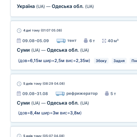
Україна
Одеська обл.
(UA)
—
(UA)
4 дні
тому (01:07 05.08)
тент
09.08–05.09
6 т
40 м³
Суми
Одеська обл.
(UA)
—
(UA)
(дов=
6,15м
шир=
2,5м
вис=
2,35м
)
Збоку
Задня
Пн
5 днів
тому (08:29 04.08)
рефрижератор
09.08–31.08
5 т
Суми
Одеська обл.
(UA)
—
(UA)
(дов=
8,4м
шир=
3м
вис=
3,8м
)
5 днів
тому (05:07 04.08)