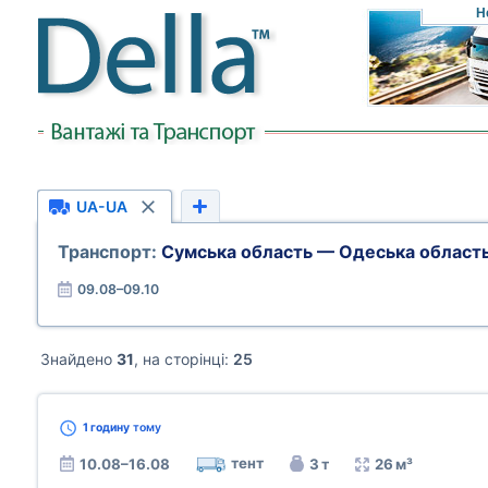
Н
UA-UA
Транспорт:
Сумська область — Одеська област
09.08–09.10
Знайдено
31
, на сторінці:
25
1 годину
тому
тент
10.08–16.08
3 т
26 м³