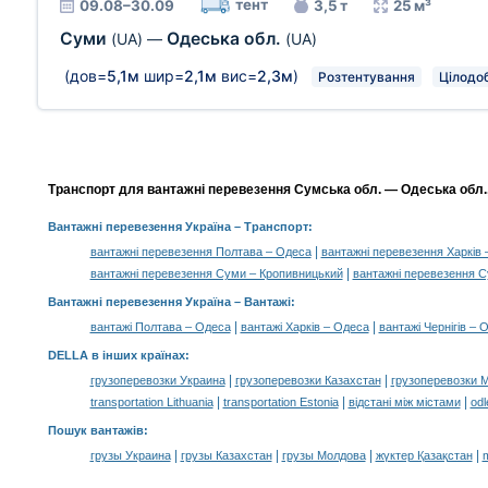
тент
09.08–30.09
3,5 т
25 м³
Суми
Одеська обл.
(UA)
—
(UA)
(дов=
5,1м
шир=
2,1м
вис=
2,3м
)
Розтентування
Цілодо
Транспорт для вантажні перевезення Сумська обл. — Одеська обл., 
Вантажні перевезення Україна
– Транспорт:
|
вантажні перевезення Полтава – Одеса
вантажні перевезення Харків
|
вантажні перевезення Суми – Кропивницький
вантажні перевезення С
Вантажні перевезення Україна –
Вантажі
:
|
|
вантажі Полтава – Одеса
вантажі Харків – Одеса
вантажі Чернігів – 
DELLA в інших країнах
:
|
|
грузоперевозки Украина
грузоперевозки Казахстан
грузоперевозки 
|
|
|
transportation Lithuania
transportation Estonia
відстані між містами
odl
Пошук вантажів
:
|
|
|
|
грузы Украина
грузы Казахстан
грузы Молдова
жүктер Қазақстан
m