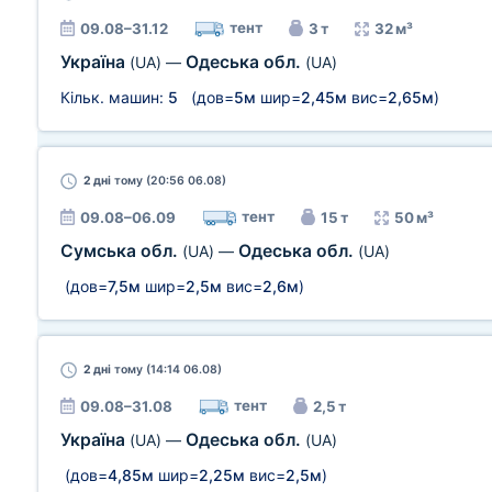
тент
09.08–31.12
3 т
32 м³
Україна
Одеська обл.
(UA)
—
(UA)
Кільк. машин:
5
(дов=
5м
шир=
2,45м
вис=
2,65м
)
2 дні
тому (20:56 06.08)
тент
09.08–06.09
15 т
50 м³
Сумська обл.
Одеська обл.
(UA)
—
(UA)
(дов=
7,5м
шир=
2,5м
вис=
2,6м
)
2 дні
тому (14:14 06.08)
тент
09.08–31.08
2,5 т
Україна
Одеська обл.
(UA)
—
(UA)
(дов=
4,85м
шир=
2,25м
вис=
2,5м
)