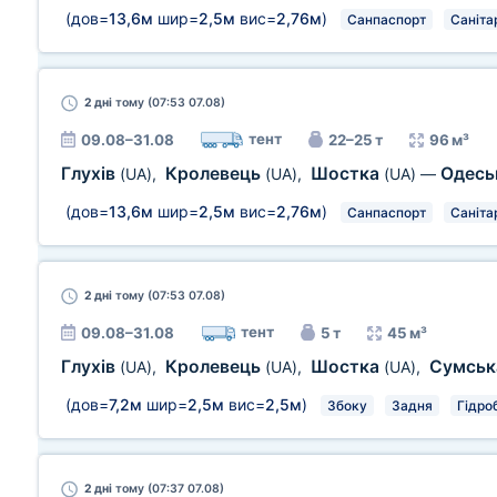
(дов=
13,6м
шир=
2,5м
вис=
2,76м
)
Санпаспорт
Саніта
2 дні
тому (07:53 07.08)
тент
09.08–31.08
22–25 т
96 м³
Глухів
Кролевець
Шостка
Одесь
(UA)
,
(UA)
,
(UA)
—
(дов=
13,6м
шир=
2,5м
вис=
2,76м
)
Санпаспорт
Саніта
2 дні
тому (07:53 07.08)
тент
09.08–31.08
5 т
45 м³
Глухів
Кролевець
Шостка
Сумськ
(UA)
,
(UA)
,
(UA)
,
(дов=
7,2м
шир=
2,5м
вис=
2,5м
)
Збоку
Задня
Гідро
2 дні
тому (07:37 07.08)