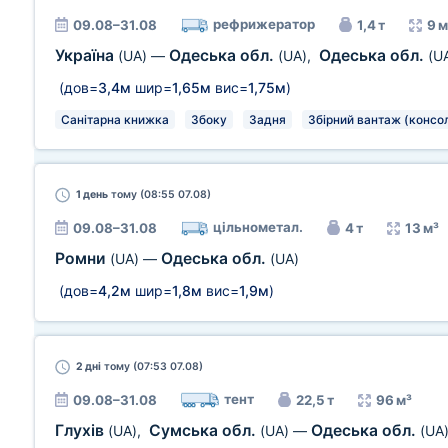
рефрижератор
09.08–31.08
1,4 т
9 м
Україна
Одеська обл.
Одеська обл.
(UA)
—
(UA)
,
(U
(дов=
3,4м
шир=
1,65м
вис=
1,75м
)
Санітарна книжка
Збоку
Задня
Збірний вантаж (консол
1 день
тому (08:55 07.08)
цільнометал.
09.08–31.08
4 т
13 м³
Ромни
Одеська обл.
(UA)
—
(UA)
(дов=
4,2м
шир=
1,8м
вис=
1,9м
)
2 дні
тому (07:53 07.08)
тент
09.08–31.08
22,5 т
96 м³
Глухів
Сумська обл.
Одеська обл.
(UA)
,
(UA)
—
(UA