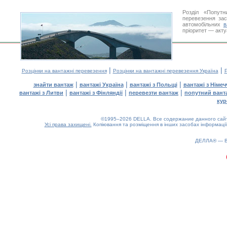
Розділ «Попутн
перевезення за
автомобільних
в
пріоритет — акту
|
|
Розцінки на вантажні перевезення
Розцінки на вантажні перевезення Україна
Р
|
|
|
знайти вантаж
вантажі Україна
вантажі з Польщі
вантажі з Німе
|
|
|
вантажі з Литви
вантажі з Фінляндії
перевезти вантаж
попутний вант
кур
©1995–2026 DELLA. Все содержание данного сайта
Усі права захищені.
Копіювання та розміщення в інших засобах інформації
ДЕЛЛА® —
0.2(aws2)
090826-11:33:36