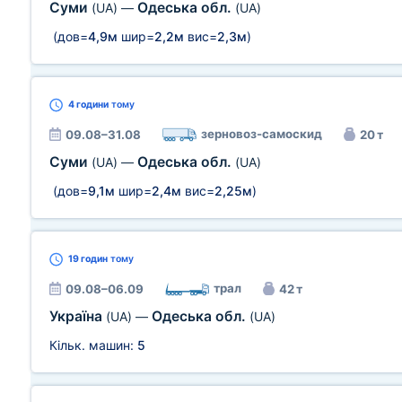
Суми
Одеська обл.
(UA)
—
(UA)
(дов=
4,9м
шир=
2,2м
вис=
2,3м
)
4 години
тому
зерновоз-самоскид
09.08–31.08
20 т
Суми
Одеська обл.
(UA)
—
(UA)
(дов=
9,1м
шир=
2,4м
вис=
2,25м
)
19 годин
тому
трал
09.08–06.09
42 т
Україна
Одеська обл.
(UA)
—
(UA)
Кільк. машин:
5