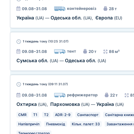
контейнеровіз
09.08–31.08
28 т
Україна
Одеська обл.
Європа
(UA)
—
(UA)
,
(EU)
1 тиждень
тому (10:25 31.07)
тент
09.08–31.08
20 т
86 м³
Сумська обл.
Одеська обл.
(UA)
—
(UA)
1 тиждень
тому (09:11 31.07)
рефрижератор
09.08–31.08
22 т
8
Охтирка
Пархомовка
Україна
(UA)
,
(UA)
—
(UA)
CMR
T1
T2
ADR: 2-9
Санпаспорт
Санітарна книж
Напівпричіп
Пневмохід
Кільк. палет: 33
Завантаження в
Термореєстратор