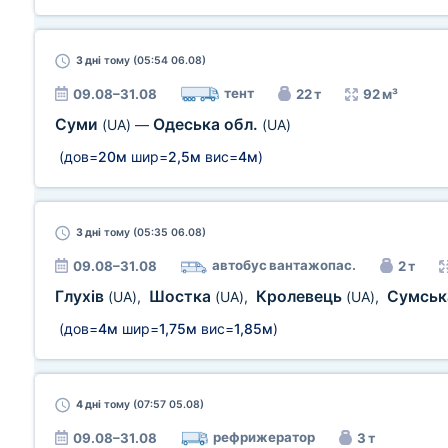
3 дні
тому (05:54 06.08)
тент
09.08–31.08
22 т
92 м³
Суми
Одеська обл.
(UA)
—
(UA)
(дов=
20м
шир=
2,5м
вис=
4м
)
3 дні
тому (05:35 06.08)
автобус вантажопас.
09.08–31.08
2 т
Глухів
Шостка
Кролевець
Сумськ
(UA)
,
(UA)
,
(UA)
,
(дов=
4м
шир=
1,75м
вис=
1,85м
)
4 дні
тому (07:57 05.08)
рефрижератор
09.08–31.08
3 т