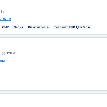
1 т
295 км
CMR
Задня
Кільк. палет: 4
Тип палет: EUR 1,2 x 0,8 м
120 м³
 км