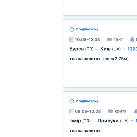
2 години
тому
тент
10.08–12.08
Бурса
Київ
(TR)
—
(UA)
~
132
тнв на палетах
(вис=
2,75м
)
2 години
тому
крита
08.08–10.08
Ізмір
Прилуки
(TR)
—
(UA)
~
тнв на палетах