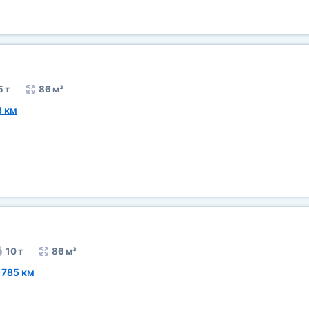
5 т
86 м³
3 км
10 т
86 м³
1785 км