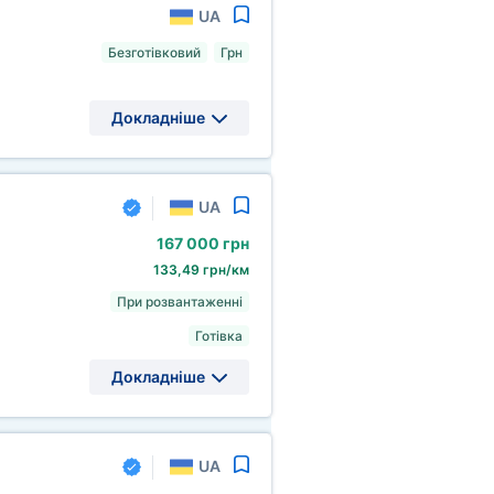
UA
Безготівковий
Грн
Докладніше
UA
167
000 грн
133,49 грн/км
При розвантаженні
Готівка
Докладніше
UA