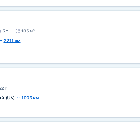
5 т
105 м³
~
2211 км
22 т
ий
(UA)
~
1905 км