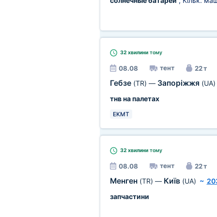
солнечные батареи
, Кільк. ма
32 хвилини
тому
тент
08.08
22 т
Гебзе
Запоріжжя
(TR)
—
(UA)
тнв на палетах
EKMT
32 хвилини
тому
тент
08.08
22 т
Менген
Київ
(TR)
—
(UA)
~
20
запчастини