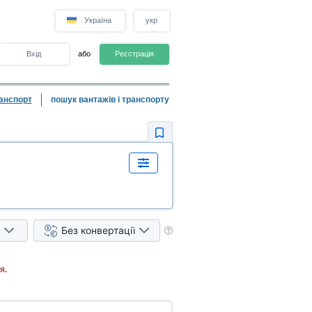
Україна
укр
Вхід
або
Реєстрація
анспорт
пошук вантажів і транспорту
Без конвертації
я.