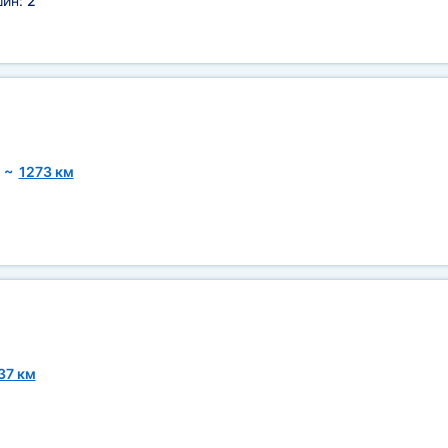
шин:
2
~
1273 км
37 км