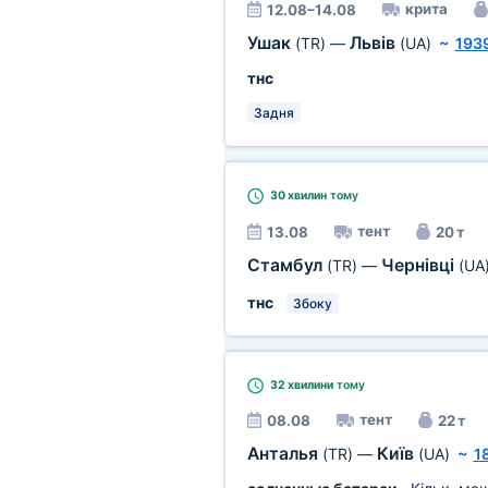
крита
12.08–14.08
Ушак
Львів
(TR)
—
(UA)
~
193
тнс
Задня
30 хвилин
тому
тент
13.08
20 т
Стамбул
Чернівці
(TR)
—
(UA
тнс
Збоку
32 хвилини
тому
тент
08.08
22 т
Анталья
Київ
(TR)
—
(UA)
~
1