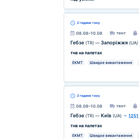
2 години
тому
тент
08.08–10.08
Гебзе
Запоріжжя
(TR)
—
(UA)
тнв на палетах
EKMT
Швидке вивантаження
2 години
тому
тент
08.08–10.08
Гебзе
Київ
(TR)
—
(UA)
~
1251
тнв на палетах
EKMT
Швидке вивантаження