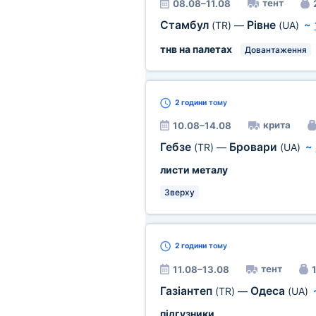
тент
08.08–11.08
Стамбул
Рівне
(TR)
—
(UA)
~
тнв на палетах
Довантаження
2 години
тому
крита
10.08–14.08
Гебзе
Бровари
(TR)
—
(UA)
~
листи металу
Зверху
2 години
тому
тент
11.08–13.08
1
Газіантеп
Одеса
(TR)
—
(UA)
підгузники