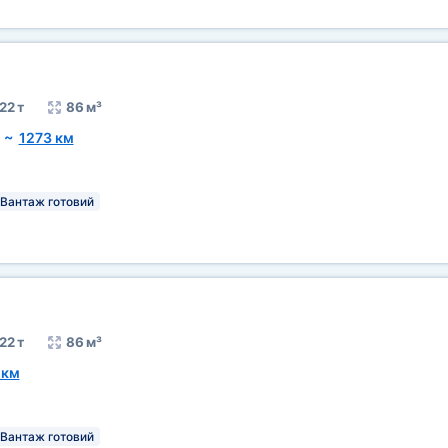
22 т
86 м³
~
1273 км
Вантаж готовий
22 т
86 м³
 км
Вантаж готовий