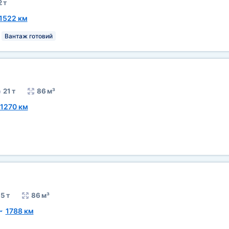
2 т
1522 км
Вантаж готовий
21 т
86 м³
1270 км
5 т
86 м³
~
1788 км