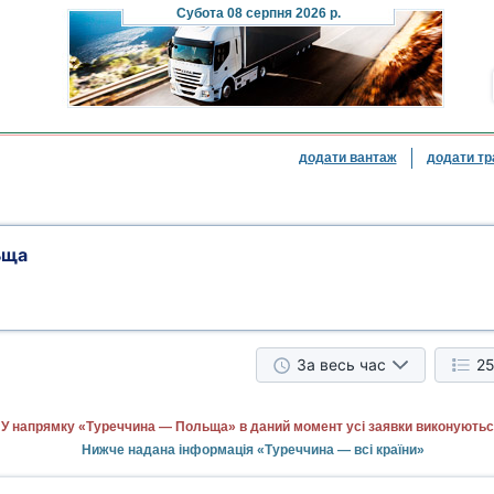
Субота
08 серпня 2026 р.
додати вантаж
додати тр
ьща
За весь час
25
У напрямку «Туреччина — Польща» в даний момент усі заявки виконуютьс
Нижче надана інформація «Туреччина — всі країни»