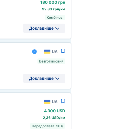
180
000 грн
92,83 грн/км
Комбінов.
Докладніше
UA
Безготівковий
Докладніше
UA
4
300 USD
2,36 USD/км
Передоплата: 50%