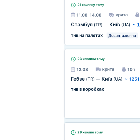
21 хвилину
тому
крита
11.08–14.08
Стамбул
Київ
(TR)
—
(UA)
~
1
тнв на палетах
Довантаження
23 хвилини
тому
крита
12.08
10 т
Гебзе
Київ
(TR)
—
(UA)
~
1251
тнв в коробках
29 хвилин
тому