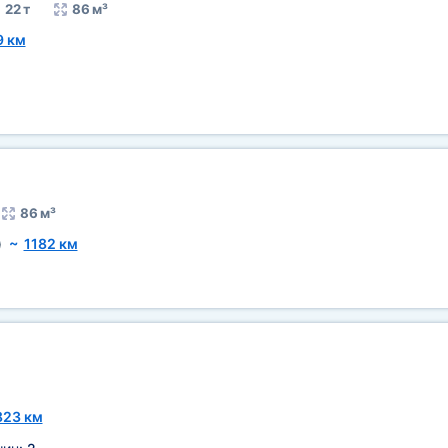
22 т
86 м³
9 км
86 м³
)
~
1182 км
823 км