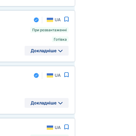
UA
При розвантаженні
Готівка
Докладніше
UA
Докладніше
UA