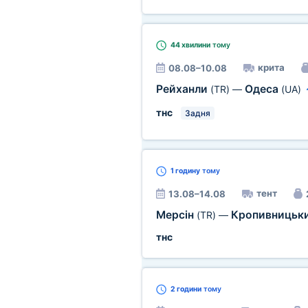
44 хвилини
тому
крита
08.08–10.08
Рейханли
Одеса
(TR)
—
(UA)
тнс
Задня
1 годину
тому
тент
13.08–14.08
Мерсін
Кропивницьк
(TR)
—
тнс
2 години
тому