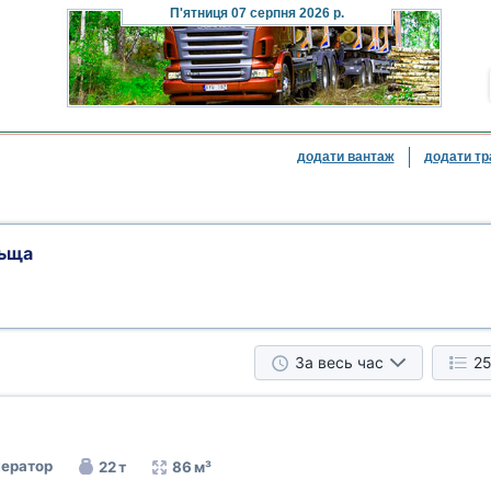
П'ятниця
07 серпня 2026 р.
додати вантаж
додати тр
льща
За весь час
25
ератор
22 т
86 м³