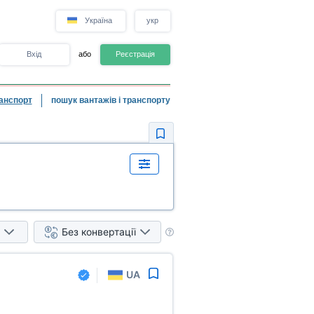
Україна
укр
Вхід
або
Реєстрація
анспорт
пошук вантажів і транспорту
Без конвертації
UA