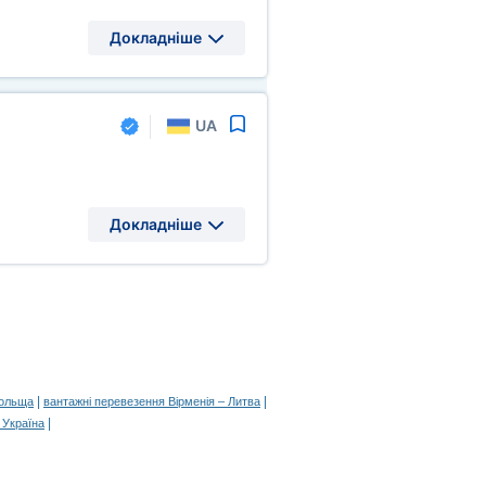
Докладніше
UA
Докладніше
|
|
Польща
вантажні перевезення Вірменія – Литва
|
 Україна