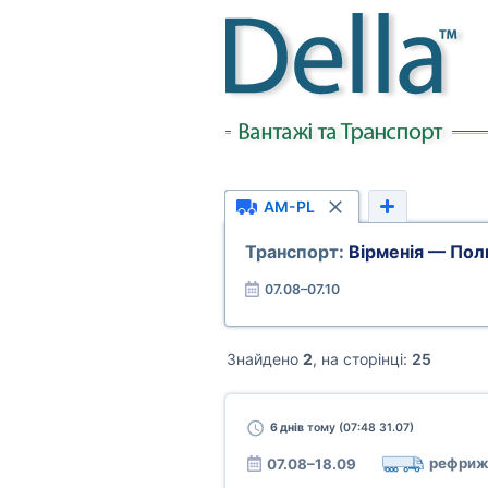
AM-PL
Транспорт:
Вірменія — По
07.08–07.10
Знайдено
2
, на сторінці:
25
6 днів
тому (07:48 31.07)
рефриж
07.08–18.09