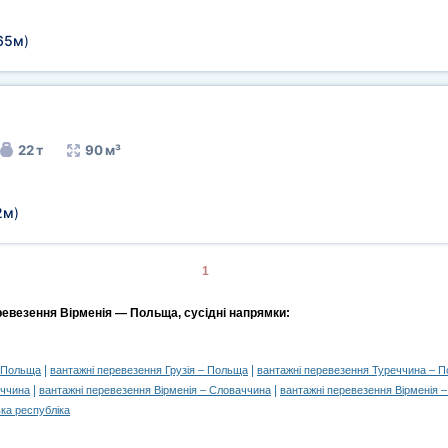
65м
)
22 т
90 м³
2м
)
1
ревезення Вірменія — Польща, сусідні напрямки:
|
|
– Польща
вантажні перевезення Грузія – Польща
вантажні перевезення Туреччина – 
|
|
еччина
вантажні перевезення Вірменія – Словаччина
вантажні перевезення Вірменія –
ка республіка