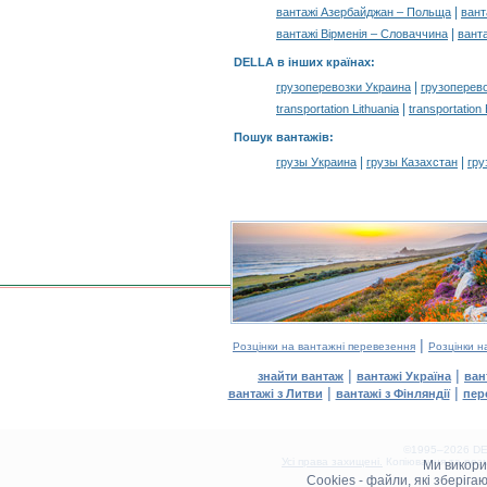
|
вантажі Азербайджан – Польща
вант
|
вантажі Вірменія – Словаччина
ванта
DELLA в інших країнах
:
|
грузоперевозки Украина
грузоперев
|
transportation Lithuania
transportation
Пошук вантажів
:
|
|
грузы Украина
грузы Казахстан
гру
|
Розцінки на вантажні перевезення
Розцінки н
|
|
знайти вантаж
вантажі Україна
ван
|
|
вантажі з Литви
вантажі з Фінляндії
пер
©1995–2026 DEL
Усі права захищені.
Копіювання та розм
Ми викор
0.13(aws2)
Cookies - файли, які зберіг