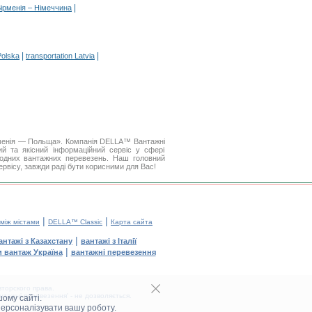
|
Вірменія – Німеччина
|
|
Polska
transportation Latvia
рменія — Польща». Компанія DELLA™ Вантажні
й та якісний інформаційний сервіс у сфері
одних вантажних перевезень. Наш головний
ервісу, завжди раді бути корисними для Вас!
|
|
 між містами
DELLA™ Classic
Карта сайта
|
антажі з Казахстану
вантажі з Італії
|
и вантаж Україна
вантажні перевезення
торского права.
тажні перевезення' - не дозволяється.
ому сайті.
персоналізувати вашу роботу.