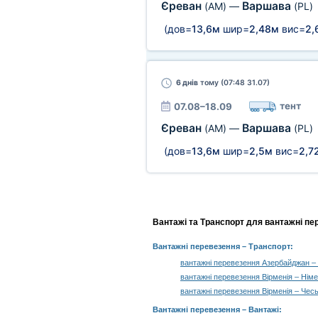
Єреван
Варшава
(AM)
—
(PL)
(дов=
13,6м
шир=
2,48м
вис=
2,
6 днів
тому (07:48 31.07)
тент
07.08–18.09
Єреван
Варшава
(AM)
—
(PL)
(дов=
13,6м
шир=
2,5м
вис=
2,7
Вантажі та Транспорт для вантажні пе
Вантажні перевезення
– Транспорт:
вантажні перевезення Азербайджан 
вантажні перевезення Вірменія – Нім
вантажні перевезення Вірменія – Чесь
Вантажні перевезення –
Вантажі
: