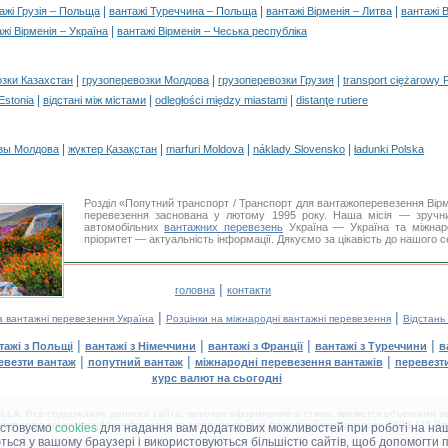
|
|
|
ажі Грузія – Польща
вантажі Туреччина – Польща
вантажі Вірменія – Литва
вантажі 
|
жі Вірменія – Україна
вантажі Вірменія – Чеська республіка
|
|
|
озки Казахстан
грузоперевозки Молдова
грузоперевозки Грузия
transport ciężarowy 
|
|
|
 Estonia
відстані між містами
odległości między miastami
distanţe rutiere
|
|
|
|
зы Молдова
жүктер Қазақстан
marfuri Moldova
náklady Slovensko
ładunki Polska
Розділ «Попутний транспорт / Транспорт для вантажоперевезення Ві
перевезення заснована у лютому 1995 року. Наша місія — зручни
автомобільних
вантажних перевезень
Україна — Україна та міжнар
пріоритет — актуальність інформації. Дякуємо за цікавість до нашого с
|
головна
контакти
|
|
а вантажні перевезення Україна
Розцінки на міжнародні вантажні перевезення
Відстань
|
|
|
|
тажі з Польщі
вантажі з Німеччини
вантажі з Франції
вантажі з Туреччини
в
|
|
|
евезти вантаж
попутний вантаж
міжнародні перевезення вантажів
перевезт
курс валют на сьогодні
LA. Все содержание данного сайта, включая оформление и стиль, являются объектами ав
іщення в інших засобах інформації та інтернет-сайтах без офіційного дозволу 'DELLA™ Ван
истовуємо
cookies
для надання вам додаткових можливостей при роботі на наш
аються у вашому браузері і використовуються більшістю сайтів, щоб допомогти 