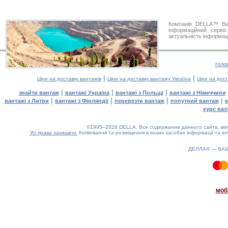
Компанія DELLA™ Ван
інформаційний серві
актуальність інформаці
голо
|
|
Ціни на доставку вантажів
Ціни на доставку вантажу Україна
Ціни на дос
|
|
|
знайти вантаж
вантажі Україна
вантажі з Польщі
вантажі з Німеччини
|
|
|
|
вантажі з Литви
вантажі з Фінляндії
перевезти вантаж
попутний вантаж
курс вал
©1995–2026 DELLA. Все содержание данного сайта, вкл
Усі права захищені.
Копіювання та розміщення в інших засобах інформації та ін
ДЕЛЛА® —
ВА
1.03(aws2)
060826-13:35:18
моб