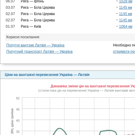
06.07
Рига — Ірпінь
~
1028 км
03.07
Рига — Біла Церква
~
1145 км
02.07
Рига — Біла Церква
~
1145 км
02.07
Рига — Біла Церква
~
1145 км
01.07
Рига — Київ
~
1064 км
Корисні посилання:
Попутні вантажі Латвія — Україна
Необхідно п
Попутний транспорт Латвія — Україна
отримати про
Ціни на вантажні перевезення Україна — Латвія
Динаміка зміни цін на вантажні перевезення Укр
(статистика цін на перевезення Україна — Латвія вантажів авт
50
45
тент 20т, ціна грн/км
40
35