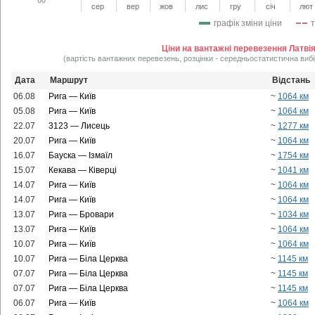
сер
вер
жов
лис
гру
січ
лют
графік зміни ціни
Ціни на вантажні перевезення Латві
(вартість вантажних перевезень, розцінки - середньостатистична вибі
Дата
Маршрут
Відстань
06.08
Рига — Київ
~
1064 км
05.08
Рига — Київ
~
1064 км
22.07
3123 — Лисець
~
1277 км
20.07
Рига — Київ
~
1064 км
16.07
Бауска — Ізмаїл
~
1754 км
15.07
Кекава — Ківерці
~
1041 км
14.07
Рига — Київ
~
1064 км
14.07
Рига — Київ
~
1064 км
13.07
Рига — Бровари
~
1034 км
13.07
Рига — Київ
~
1064 км
10.07
Рига — Київ
~
1064 км
10.07
Рига — Біла Церква
~
1145 км
07.07
Рига — Біла Церква
~
1145 км
07.07
Рига — Біла Церква
~
1145 км
06.07
Рига — Київ
~
1064 км