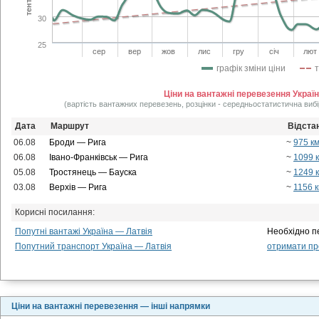
30
25
сер
вер
жов
лис
гру
січ
лют
графік зміни ціни
Ціни на вантажні перевезення Украї
(вартість вантажних перевезень, розцінки - середньостатистична вибі
Дата
Маршрут
Відста
06.08
Броди — Рига
~
975 к
06.08
Івано-Франківськ — Рига
~
1099 
05.08
Тростянець — Бауска
~
1249 
03.08
Верхів — Рига
~
1156 
Корисні посилання:
Попутні вантажі Україна — Латвія
Необхідно п
Попутний транспорт Україна — Латвія
отримати про
Ціни на вантажні перевезення — інші напрямки